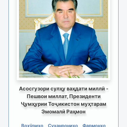
Асосгузори сулҳу ваҳдати миллӣ -
Пешвои миллат, Президенти
Ҷумҳурии Тоҷикистон муҳтарам
Эмомалӣ Раҳмон
Вохӯриҳо
Суханрониҳо
Фармонҳо