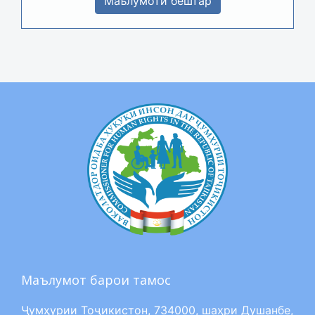
Маълумоти бештар
Маълумот барои тамос
Ҷумҳурии Тоҷикистон, 734000, шаҳри Душанбе,