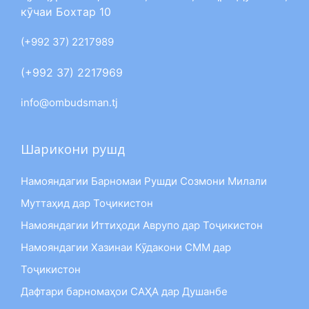
кӯчаи Бохтар 10
(+992 37) 2217989
(+992 37) 2217969
info@ombudsman.tj
Шарикони рушд
Намояндагии Барномаи Рушди Созмони Милали
Муттаҳид дар Тоҷикистон
Намояндагии Иттиҳоди Аврупо дар Тоҷикистон
Намояндагии Хазинаи Кӯдакони СММ дар
Тоҷикистон
Дафтари барномаҳои САҲА дар Душанбе