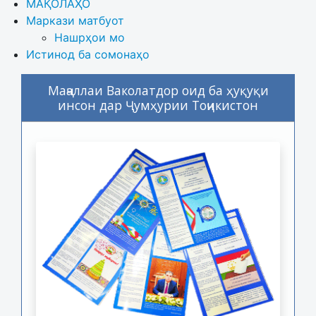
МАҚОЛАҲО
Маркази матбуот
Нашрҳои мо
Истинод ба сомонаҳо
Маҷаллаи Ваколатдор оид ба ҳуқуқи
инсон дар Ҷумҳурии Тоҷикистон