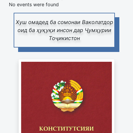
No events were found
Хуш омадед ба сомонаи Ваколатдор
оид ба ҳуқуқи инсон дар Ҷумҳурии
Тоҷикистон