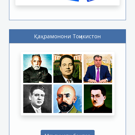
Қаҳрамонони Тоҷикистон