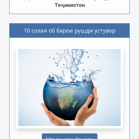
Тоҷикистон
10 солаи об барои рушди устувор