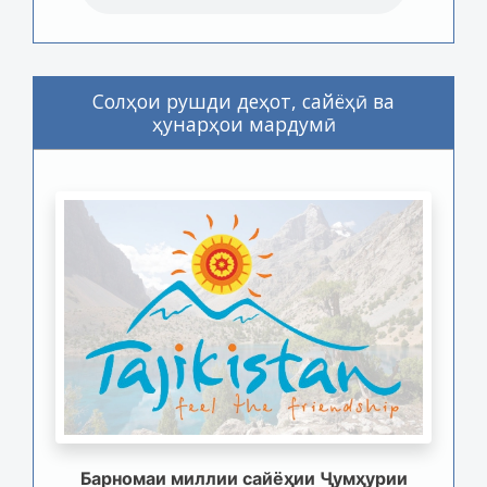
Солҳои рушди деҳот, сайёҳӣ ва
ҳунарҳои мардумӣ
Барномаи миллии сайёҳии Ҷумҳурии