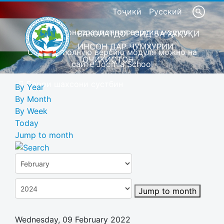
Тоҷикӣ
Русский
Это демонстрационная версия модуля
ВАКОЛАТДОР ОИД БА ҲУҚУҚИ
ИНСОН ДАР ҶУМҲУРИИ
Скачать полную версию модуля можно на
ТОҶИКИСТОН
сайте Joomla School
Барои шахсони сустбин
By Year
By Month
By Week
Today
Jump to month
Jump to month
Wednesday, 09 February 2022