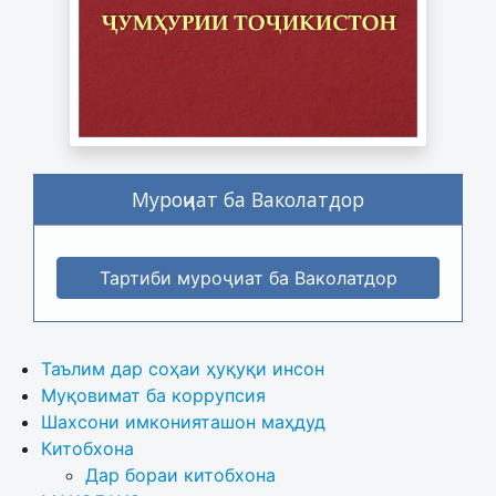
Муроҷиат ба Ваколатдор
Тартиби муроҷиат ба Ваколатдор
Таълим дар соҳаи ҳуқуқи инсон
Муқовимат ба коррупсия
Шахсони имконияташон маҳдуд
Китобхона
Дар бораи китобхона 