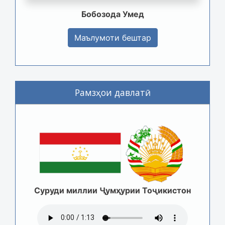
Бобозода Умед
Маълумоти бештар
Рамзҳои давлатӣ
Суруди миллии Ҷумҳурии Тоҷикистон