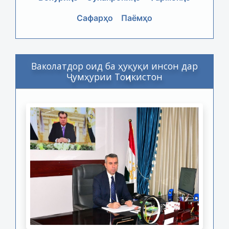
Сафарҳо
Паёмҳо
Ваколатдор оид ба ҳуқуқи инсон дар
Ҷумҳурии Тоҷикистон