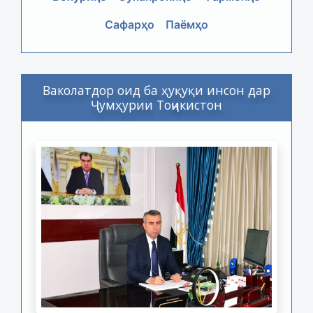
Сафарҳо
Паёмҳо
Ваколатдор оид ба ҳуқуқи инсон дар
Ҷумҳурии Тоҷикистон