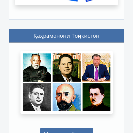
Қаҳрамонони Тоҷикистон