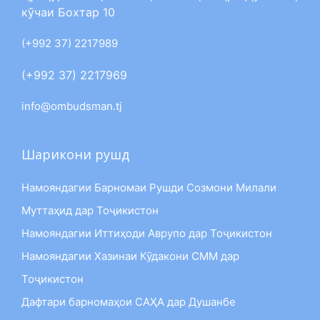
кӯчаи Бохтар 10
(+992 37) 2217989
(+992 37) 2217969
info@ombudsman.tj
Шарикони рушд
Намояндагии Барномаи Рушди Созмони Милали
Муттаҳид дар Тоҷикистон
Намояндагии Иттиҳоди Аврупо дар Тоҷикистон
Намояндагии Хазинаи Кӯдакони СММ дар
Тоҷикистон
Дафтари барномаҳои САҲА дар Душанбе