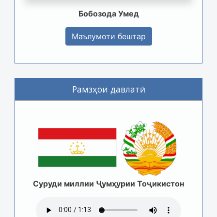
Бобозода Умед
Маълумоти бештар
Рамзҳои давлатӣ
Суруди миллии Ҷумҳурии Тоҷикистон