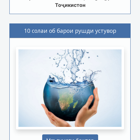
Тоҷикистон
10 солаи об барои рушди устувор