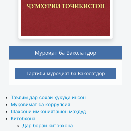
Муроҷиат ба Ваколатдор
Тартиби муроҷиат ба Ваколатдор
Таълим дар соҳаи ҳуқуқи инсон
Муқовимат ба коррупсия
Шахсони имконияташон маҳдуд
Китобхона
Дар бораи китобхона 