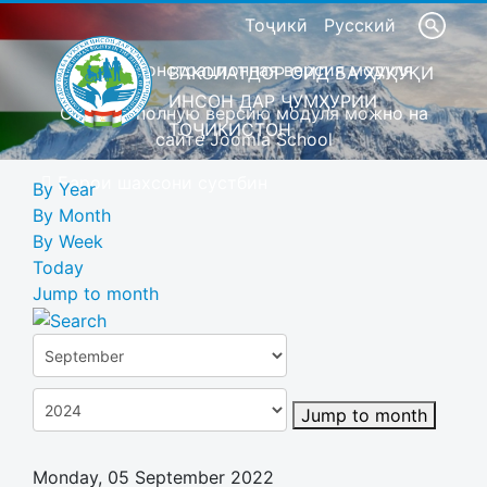
Тоҷикӣ
Русский
Это демонстрационная версия модуля
ВАКОЛАТДОР ОИД БА ҲУҚУҚИ
ИНСОН ДАР ҶУМҲУРИИ
Скачать полную версию модуля можно на
ТОҶИКИСТОН
сайте Joomla School
Барои шахсони сустбин
By Year
By Month
By Week
Today
Jump to month
Jump to month
Monday, 05 September 2022