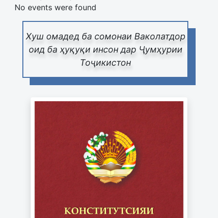
No events were found
Хуш омадед ба сомонаи Ваколатдор
оид ба ҳуқуқи инсон дар Ҷумҳурии
Тоҷикистон