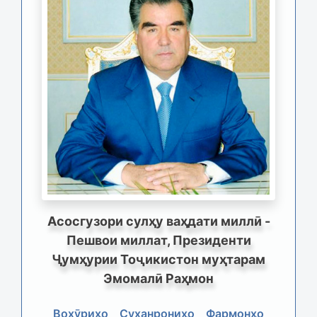
Асосгузори сулҳу ваҳдати миллӣ -
Пешвои миллат, Президенти
Ҷумҳурии Тоҷикистон муҳтарам
Эмомалӣ Раҳмон
Вохӯриҳо
Суханрониҳо
Фармонҳо