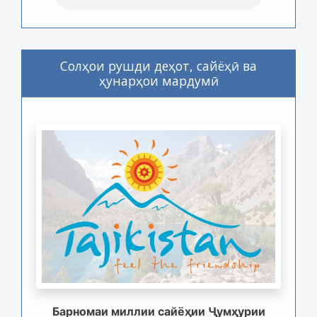
Солҳои рушди деҳот, сайёҳӣ ва
ҳунарҳои мардумӣ
Барномаи миллии сайёҳии Ҷумҳурии