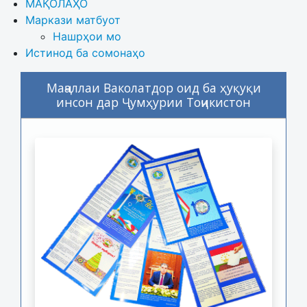
МАҚОЛАҲО
Маркази матбуот
Нашрҳои мо
Истинод ба сомонаҳо
Маҷаллаи Ваколатдор оид ба ҳуқуқи
инсон дар Ҷумҳурии Тоҷикистон