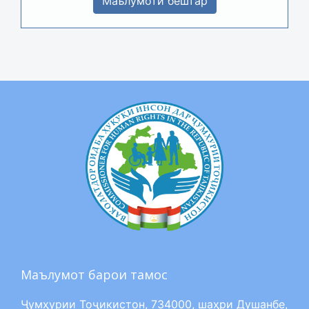
Маълумоти бештар
Маълумот барои тамос
Ҷумҳурии Тоҷикистон, 734000, шаҳри Душанбе,