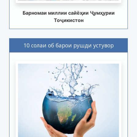
Барномаи миллии сайёҳии Ҷумҳурии
Тоҷикистон
10 солаи об барои рушди устувор