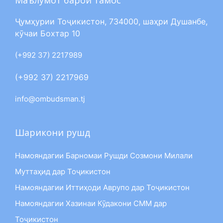
Ҷумҳурии Тоҷикистон, 734000, шаҳри Душанбе,
кӯчаи Бохтар 10
(+992 37) 2217989
(+992 37) 2217969
info@ombudsman.tj
Шарикони рушд
Намояндагии Барномаи Рушди Созмони Милали
Муттаҳид дар Тоҷикистон
Намояндагии Иттиҳоди Аврупо дар Тоҷикистон
Намояндагии Хазинаи Кӯдакони СММ дар
Тоҷикистон