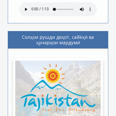
Солҳои рушди деҳот, сайёҳӣ ва
ҳунарҳои мардумӣ