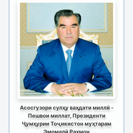
Асосгузори сулҳу ваҳдати миллӣ -
Пешвои миллат, Президенти
Ҷумҳурии Тоҷикистон муҳтарам
Эмомалӣ Раҳмон