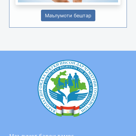
Маълумоти бештар
Маълумот барои тамос