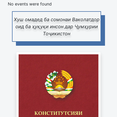
No events were found
Хуш омадед ба сомонаи Ваколатдор
оид ба ҳуқуқи инсон дар Ҷумҳурии
Тоҷикистон