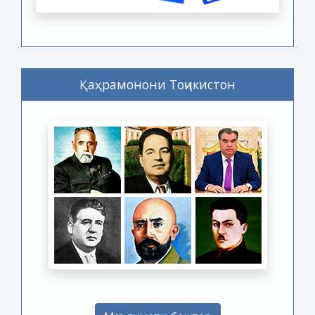
Қаҳрамонони Тоҷикистон