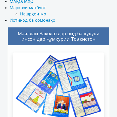
МАҚОЛАҲО
Маркази матбуот
Нашрҳои мо
Истинод ба сомонаҳо
Маҷаллаи Ваколатдор оид ба ҳуқуқи
инсон дар Ҷумҳурии Тоҷикистон