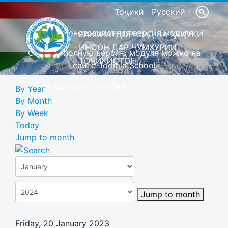
Тоҷикӣ
Русский
Это демонстрационная версия модуля
ВАКОЛАТДОР ОИД БА ҲУҚУҚИ
ИНСОН ДАР ҶУМҲУРИИ
Скачать полную версию модуля можно на
ТОҶИКИСТОН
сайте Joomla School
Барои шахсони сустбин
By Year
By Month
By Week
Today
Jump to month
Jump to month
Friday, 20 January 2023