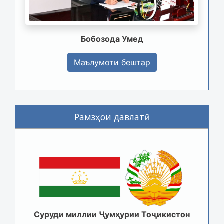
Бобозода Умед
Маълумоти бештар
Рамзҳои давлатӣ
Суруди миллии Ҷумҳурии Тоҷикистон