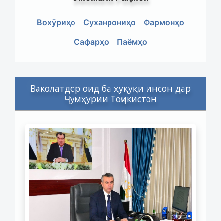
Вохӯриҳо
Суханрониҳо
Фармонҳо
Сафарҳо
Паёмҳо
Ваколатдор оид ба ҳуқуқи инсон дар
Ҷумҳурии Тоҷикистон