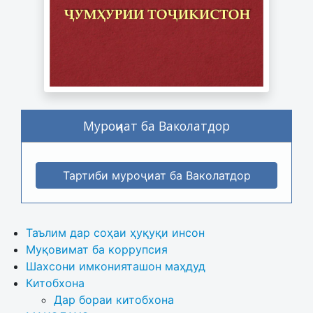
Муроҷиат ба Ваколатдор
Тартиби муроҷиат ба Ваколатдор
Таълим дар соҳаи ҳуқуқи инсон
Муқовимат ба коррупсия
Шахсони имконияташон маҳдуд
Китобхона
Дар бораи китобхона 