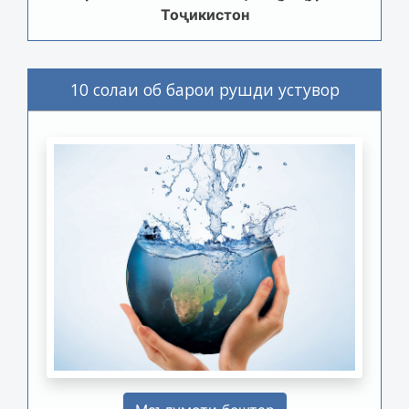
Тоҷикистон
10 солаи об барои рушди устувор