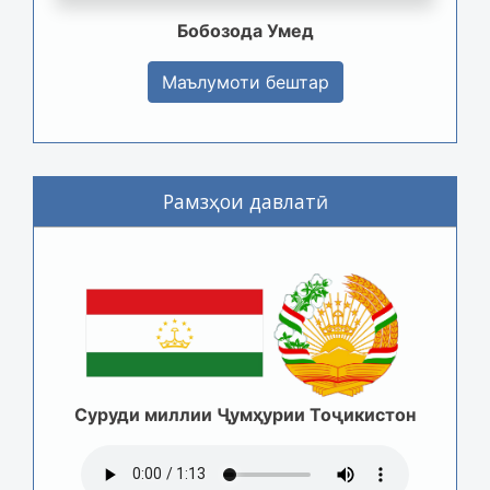
Бобозода Умед
Маълумоти бештар
Рамзҳои давлатӣ
Суруди миллии Ҷумҳурии Тоҷикистон