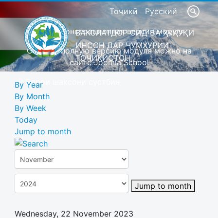
Тоҷикӣ
Русский
Это демонстрационная версия модуля
ВАКОЛАТДОР ОИД БА ҲУҚУҚИ
ИНСОН ДАР ҶУМҲУРИИ
Скачать полную версию модуля можно на
ТОҶИКИСТОН
сайте Joomla School
Барои шахсони сустбин
By Year
By Month
By Week
Today
Jump to month
Jump to month
Wednesday, 22 November 2023