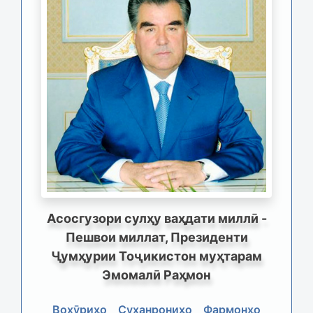
Асосгузори сулҳу ваҳдати миллӣ -
Пешвои миллат, Президенти
Ҷумҳурии Тоҷикистон муҳтарам
Эмомалӣ Раҳмон
Вохӯриҳо
Суханрониҳо
Фармонҳо