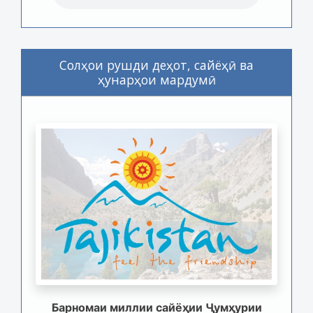
Солҳои рушди деҳот, сайёҳӣ ва
ҳунарҳои мардумӣ
Барномаи миллии сайёҳии Ҷумҳурии