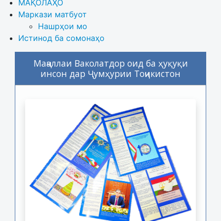
МАҚОЛАҲО
Маркази матбуот
Нашрҳои мо
Истинод ба сомонаҳо
Маҷаллаи Ваколатдор оид ба ҳуқуқи
инсон дар Ҷумҳурии Тоҷикистон