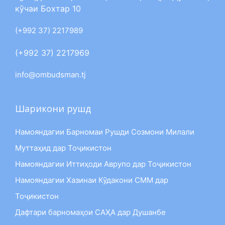
кӯчаи Бохтар 10
(+992 37) 2217989
(+992 37) 2217969
info@ombudsman.tj
Шарикони рушд
Намояндагии Барномаи Рушди Созмони Милали
Муттаҳид дар Тоҷикистон
Намояндагии Иттиҳоди Аврупо дар Тоҷикистон
Намояндагии Хазинаи Кӯдакони СММ дар
Тоҷикистон
Дафтари барномаҳои САҲА дар Душанбе