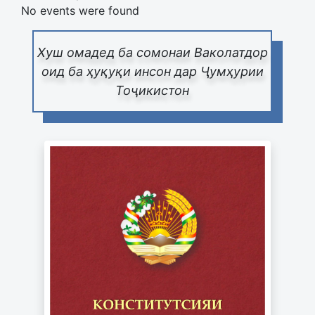
No events were found
Хуш омадед ба сомонаи Ваколатдор
оид ба ҳуқуқи инсон дар Ҷумҳурии
Тоҷикистон