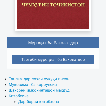
Муроҷиат ба Ваколатдор
Тартиби муроҷиат ба Ваколатдор
Таълим дар соҳаи ҳуқуқи инсон
Муқовимат ба коррупсия
Шахсони имконияташон маҳдуд
Китобхона
Дар бораи китобхона 