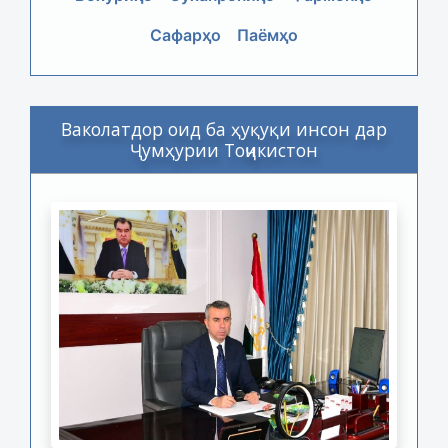
Сафарҳо
Паёмҳо
Ваколатдор оид ба ҳуқуқи инсон дар
Ҷумҳурии Тоҷикистон