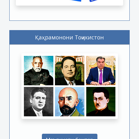
Қаҳрамонони Тоҷикистон