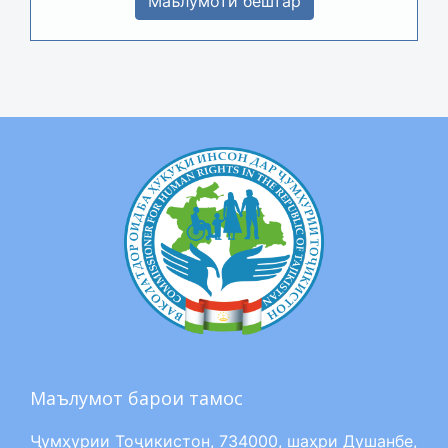
Маълумоти бештар
Маълумот барои тамос
Ҷумҳурии Тоҷикистон, 734000, шаҳри Душанбе,