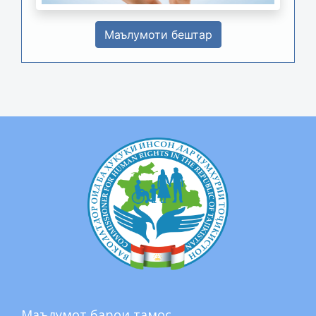
Маълумоти бештар
Маълумот барои тамос