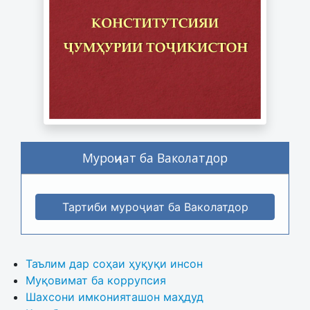
Муроҷиат ба Ваколатдор
Тартиби муроҷиат ба Ваколатдор
Таълим дар соҳаи ҳуқуқи инсон
Муқовимат ба коррупсия
Шахсони имконияташон маҳдуд