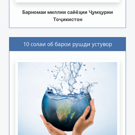
Барномаи миллии сайёҳии Ҷумҳурии
Тоҷикистон
10 солаи об барои рушди устувор