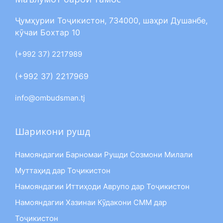
Ҷумҳурии Тоҷикистон, 734000, шаҳри Душанбе,
кӯчаи Бохтар 10
(+992 37) 2217989
(+992 37) 2217969
info@ombudsman.tj
Шарикони рушд
Намояндагии Барномаи Рушди Созмони Милали
Муттаҳид дар Тоҷикистон
Намояндагии Иттиҳоди Аврупо дар Тоҷикистон
Намояндагии Хазинаи Кӯдакони СММ дар
Тоҷикистон