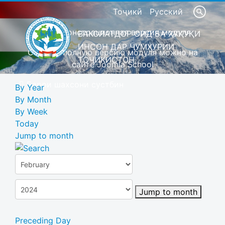
Тоҷикӣ
Русский
Это демонстрационная версия модуля
ВАКОЛАТДОР ОИД БА ҲУҚУҚИ
ИНСОН ДАР ҶУМҲУРИИ
Скачать полную версию модуля можно на
ТОҶИКИСТОН
сайте Joomla School
Барои шахсони сустбин
By Year
By Month
By Week
Today
Jump to month
Jump to month
Preceding Day