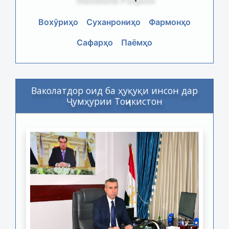
Вохӯриҳо
Суханрониҳо
Фармонҳо
Сафарҳо
Паёмҳо
Ваколатдор оид ба ҳуқуқи инсон дар
Ҷумҳурии Тоҷикистон