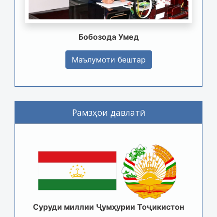
Бобозода Умед
Маълумоти бештар
Рамзҳои давлатӣ
Суруди миллии Ҷумҳурии Тоҷикистон