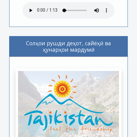
Солҳои рушди деҳот, сайёҳӣ ва
ҳунарҳои мардумӣ