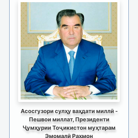
Асосгузори сулҳу ваҳдати миллӣ -
Пешвои миллат, Президенти
Ҷумҳурии Тоҷикистон муҳтарам
Эмомалӣ Раҳмон