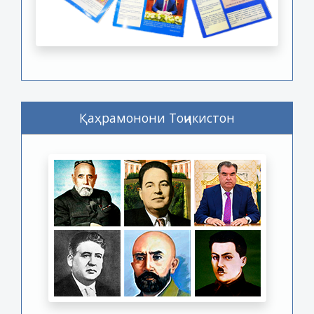
Қаҳрамонони Тоҷикистон