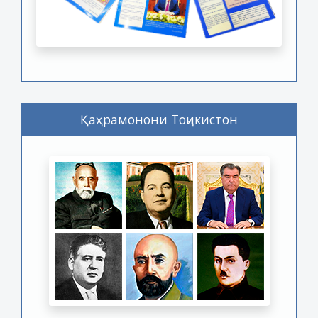
Қаҳрамонони Тоҷикистон