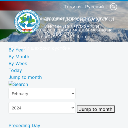
Тоҷикӣ
Русский
Это демонстрационная версия модуля
ВАКОЛАТДОР ОИД БА ҲУҚУҚИ
ИНСОН ДАР ҶУМҲУРИИ
Скачать полную версию модуля можно на
ТОҶИКИСТОН
сайте Joomla School
Барои шахсони сустбин
By Year
By Month
By Week
Today
Jump to month
Jump to month
Preceding Day