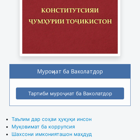
Муроҷиат ба Ваколатдор
Тартиби муроҷиат ба Ваколатдор
Таълим дар соҳаи ҳуқуқи инсон
Муқовимат ба коррупсия
Шахсони имконияташон маҳдуд