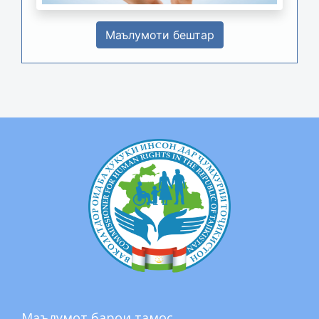
Маълумоти бештар
Маълумот барои тамос