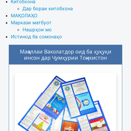
Китобхона
Дар бораи китобхона 
МАҚОЛАҲО
Маркази матбуот
Нашрҳои мо
Истинод ба сомонаҳо
Маҷаллаи Ваколатдор оид ба ҳуқуқи
инсон дар Ҷумҳурии Тоҷикистон