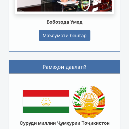
Бобозода Умед
Маълумоти бештар
Рамзҳои давлатӣ
Суруди миллии Ҷумҳурии Тоҷикистон