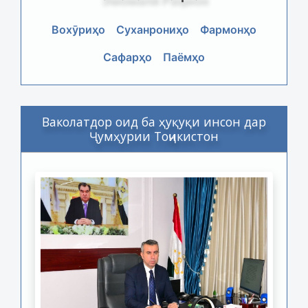
Вохӯриҳо
Суханрониҳо
Фармонҳо
Сафарҳо
Паёмҳо
Ваколатдор оид ба ҳуқуқи инсон дар
Ҷумҳурии Тоҷикистон