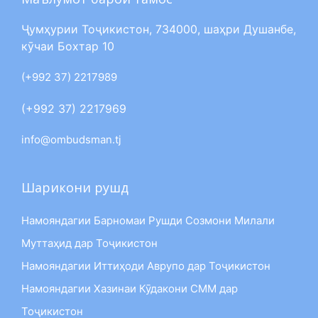
Ҷумҳурии Тоҷикистон, 734000, шаҳри Душанбе,
кӯчаи Бохтар 10
(+992 37) 2217989
(+992 37) 2217969
info@ombudsman.tj
Шарикони рушд
Намояндагии Барномаи Рушди Созмони Милали
Муттаҳид дар Тоҷикистон
Намояндагии Иттиҳоди Аврупо дар Тоҷикистон
Намояндагии Хазинаи Кӯдакони СММ дар
Тоҷикистон