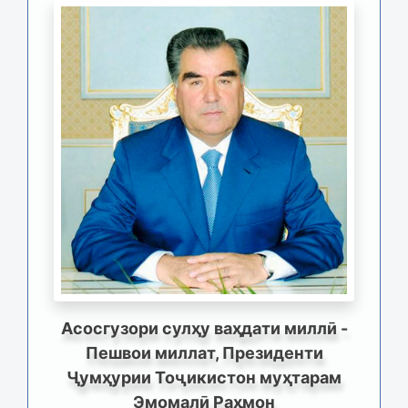
Асосгузори сулҳу ваҳдати миллӣ -
Пешвои миллат, Президенти
Ҷумҳурии Тоҷикистон муҳтарам
Эмомалӣ Раҳмон