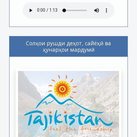
Солҳои рушди деҳот, сайёҳӣ ва
ҳунарҳои мардумӣ