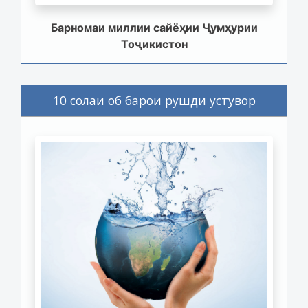
Барномаи миллии сайёҳии Ҷумҳурии
Тоҷикистон
10 солаи об барои рушди устувор