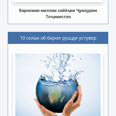
Барномаи миллии сайёҳии Ҷумҳурии
Тоҷикистон
10 солаи об барои рушди устувор