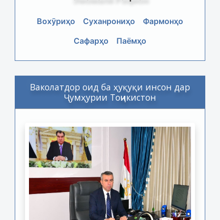
Вохӯриҳо
Суханрониҳо
Фармонҳо
Сафарҳо
Паёмҳо
Ваколатдор оид ба ҳуқуқи инсон дар
Ҷумҳурии Тоҷикистон