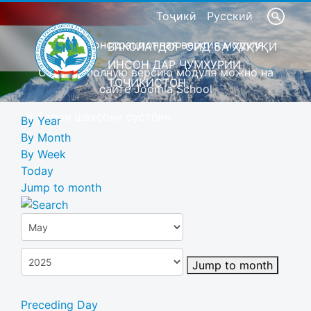
Тоҷикӣ
Русский
Это демонстрационная версия модуля
ВАКОЛАТДОР ОИД БА ҲУҚУҚИ
ИНСОН ДАР ҶУМҲУРИИ
Скачать полную версию модуля можно на
ТОҶИКИСТОН
сайте Joomla School
Барои шахсони сустбин
By Year
By Month
By Week
Today
Jump to month
Jump to month
Preceding Day