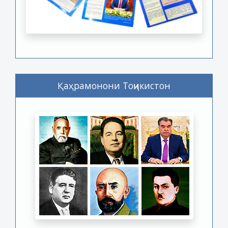
Қаҳрамонони Тоҷикистон