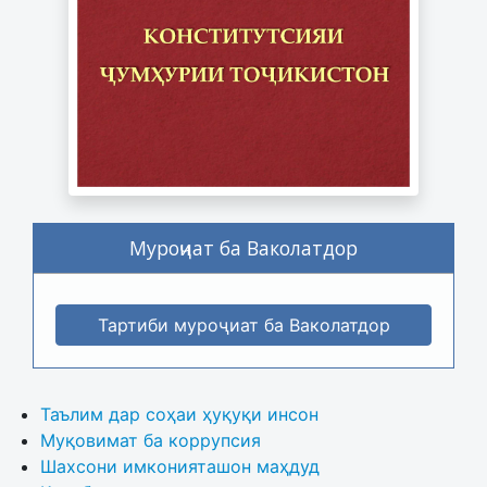
Муроҷиат ба Ваколатдор
Тартиби муроҷиат ба Ваколатдор
Таълим дар соҳаи ҳуқуқи инсон
Муқовимат ба коррупсия
Шахсони имконияташон маҳдуд