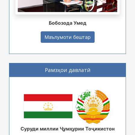
Бобозода Умед
Маълумоти бештар
Рамзҳои давлатӣ
Суруди миллии Ҷумҳурии Тоҷикистон