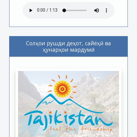
Солҳои рушди деҳот, сайёҳӣ ва
ҳунарҳои мардумӣ