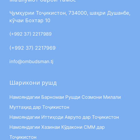
Ҷумҳурии Тоҷикистон, 734000, шаҳри Душанбе,
кӯчаи Бохтар 10
(+992 37) 2217989
(+992 37) 2217969
info@ombudsman.tj
Шарикони рушд
Намояндагии Барномаи Рушди Созмони Милали
Муттаҳид дар Тоҷикистон
Намояндагии Иттиҳоди Аврупо дар Тоҷикистон
Намояндагии Хазинаи Кӯдакони СММ дар
Тоҷикистон