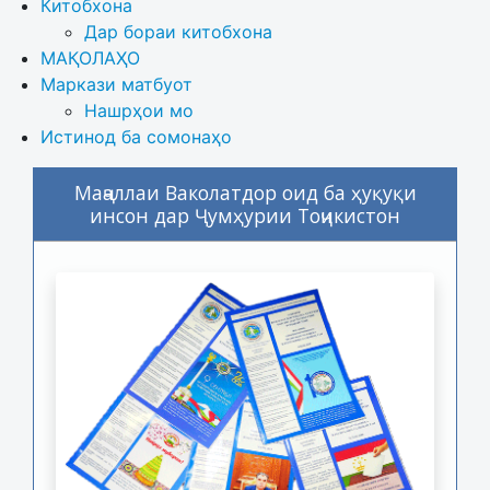
Китобхона
Дар бораи китобхона 
МАҚОЛАҲО
Маркази матбуот
Нашрҳои мо
Истинод ба сомонаҳо
Маҷаллаи Ваколатдор оид ба ҳуқуқи
инсон дар Ҷумҳурии Тоҷикистон