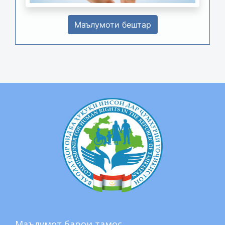
Маълумоти бештар
Маълумот барои тамос