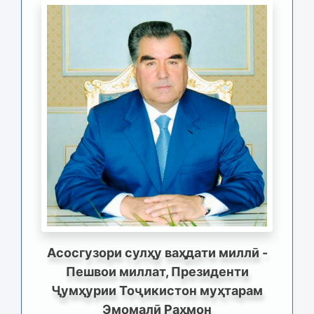
Асосгузори сулҳу ваҳдати миллӣ -
Пешвои миллат, Президенти
Ҷумҳурии Тоҷикистон муҳтарам
Эмомалӣ Раҳмон