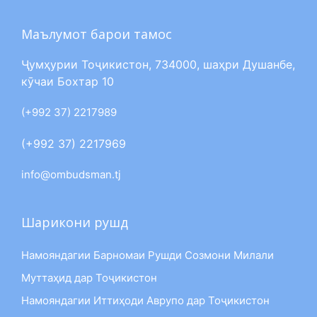
Маълумот барои тамос
Ҷумҳурии Тоҷикистон, 734000, шаҳри Душанбе,
кӯчаи Бохтар 10
(+992 37) 2217989
(+992 37) 2217969
info@ombudsman.tj
Шарикони рушд
Намояндагии Барномаи Рушди Созмони Милали
Муттаҳид дар Тоҷикистон
Намояндагии Иттиҳоди Аврупо дар Тоҷикистон