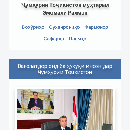
Ҷумҳурии Тоҷикистон муҳтарам
Эмомалӣ Раҳмон
Вохӯриҳо
Суханрониҳо
Фармонҳо
Сафарҳо
Паёмҳо
Ваколатдор оид ба ҳуқуқи инсон дар
Ҷумҳурии Тоҷикистон