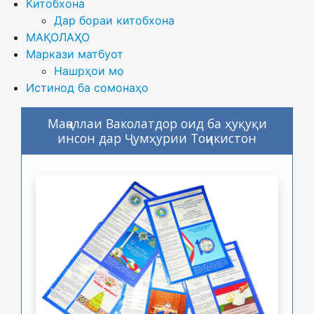
Китобхона
Дар бораи китобхона 
МАҚОЛАҲО
Маркази матбуот
Нашрҳои мо
Истинод ба сомонаҳо
Маҷаллаи Ваколатдор оид ба ҳуқуқи
инсон дар Ҷумҳурии Тоҷикистон