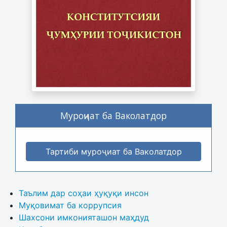
Муроҷиат ба Ваколатдор
Тартиби муроҷиат ба Ваколатдор
Таълим дар соҳаи ҳуқуқи инсон
Муқовимат ба коррупсия
Шахсони имконияташон маҳдуд