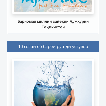
Барномаи миллии сайёҳии Ҷумҳурии
Тоҷикистон
10 солаи об барои рушди устувор