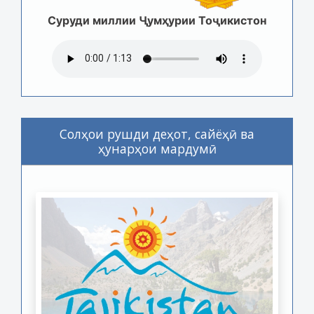
Суруди миллии Ҷумҳурии Тоҷикистон
Солҳои рушди деҳот, сайёҳӣ ва
ҳунарҳои мардумӣ