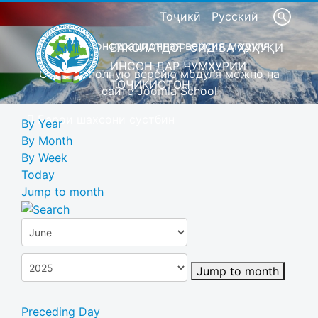
Тоҷикӣ
Русский
Это демонстрационная версия модуля
ВАКОЛАТДОР ОИД БА ҲУҚУҚИ
ИНСОН ДАР ҶУМҲУРИИ
Скачать полную версию модуля можно на
ТОҶИКИСТОН
сайте Joomla School
Барои шахсони сустбин
By Year
By Month
By Week
Today
Jump to month
Jump to month
Preceding Day