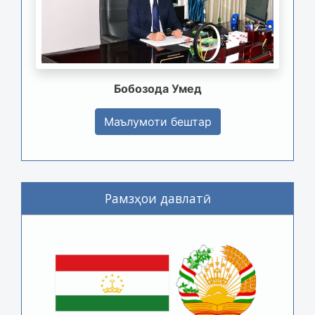
Бобозода Умед
Маълумоти бештар
Рамзҳои давлатӣ