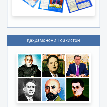
Қаҳрамонони Тоҷикистон