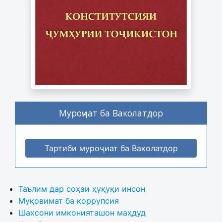
Муроҷиат ба Ваколатдор
Тартиби муроҷиат ба Ваколатдор
Таълим дар соҳаи ҳуқуқи инсон
Муқовимат ба коррупсия
Шахсони имконияташон маҳдуд