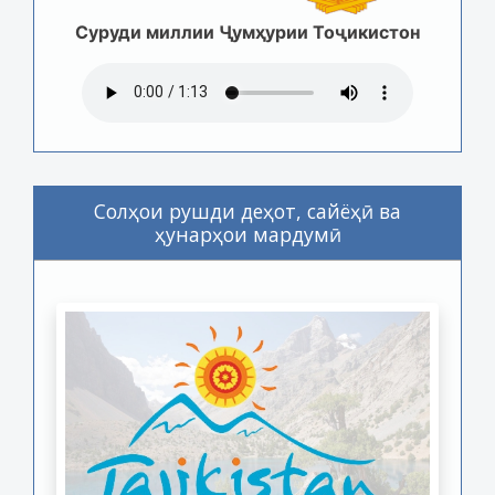
Суруди миллии Ҷумҳурии Тоҷикистон
Солҳои рушди деҳот, сайёҳӣ ва
ҳунарҳои мардумӣ