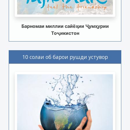
Барномаи миллии сайёҳии Ҷумҳурии
Тоҷикистон
10 солаи об барои рушди устувор