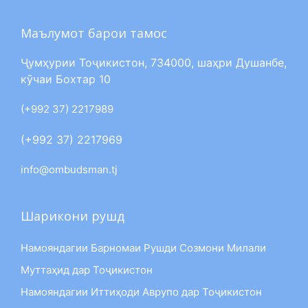
Маълумот барои тамос
Ҷумҳурии Тоҷикистон, 734000, шаҳри Душанбе,
кӯчаи Бохтар 10
(+992 37) 2217989
(+992 37) 2217969
info@ombudsman.tj
Шарикони рушд
Намояндагии Барномаи Рушди Созмони Милали
Муттаҳид дар Тоҷикистон
Намояндагии Иттиҳоди Аврупо дар Тоҷикистон