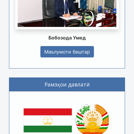
Бобозода Умед
Маълумоти бештар
Рамзҳои давлатӣ