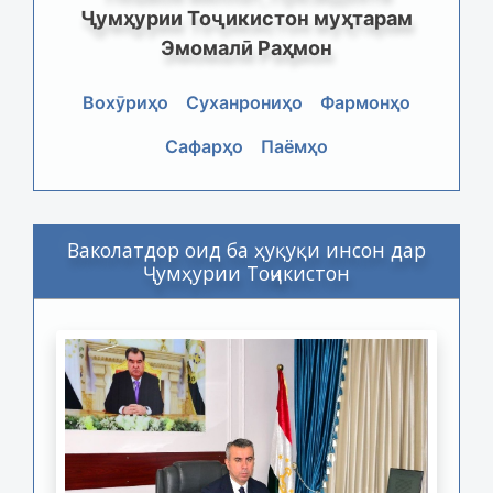
Ҷумҳурии Тоҷикистон муҳтарам
Эмомалӣ Раҳмон
Вохӯриҳо
Суханрониҳо
Фармонҳо
Сафарҳо
Паёмҳо
Ваколатдор оид ба ҳуқуқи инсон дар
Ҷумҳурии Тоҷикистон