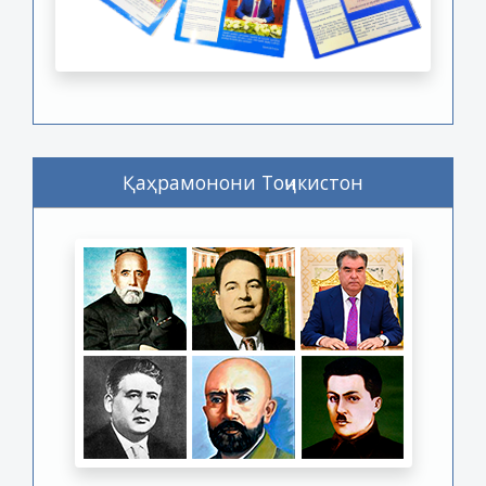
Қаҳрамонони Тоҷикистон