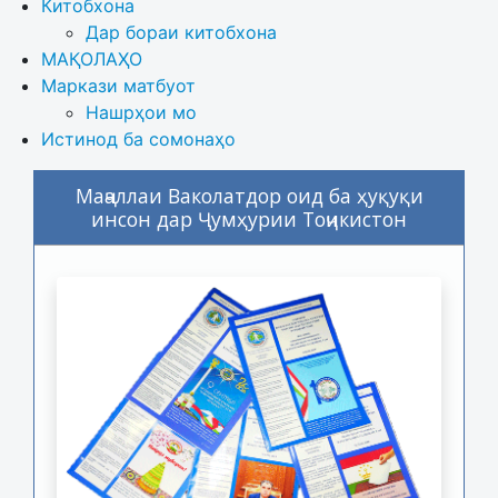
Китобхона
Дар бораи китобхона 
МАҚОЛАҲО
Маркази матбуот
Нашрҳои мо
Истинод ба сомонаҳо
Маҷаллаи Ваколатдор оид ба ҳуқуқи
инсон дар Ҷумҳурии Тоҷикистон