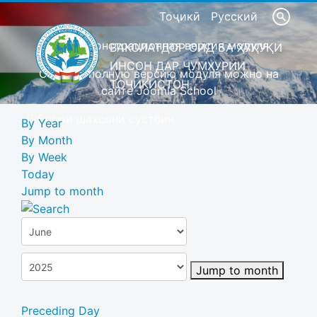
Тоҷикӣ
Русский
Это демонстрационная версия модуля
ВАКОЛАТДОР ОИД БА ҲУҚУҚИ
ИНСОН ДАР ҶУМҲУРИИ
Скачать полную версию модуля можно на
ТОҶИКИСТОН
сайте Joomla School
Барои шахсони сустбин
By Year
By Month
By Week
Today
Jump to month
Jump to month
Preceding Day