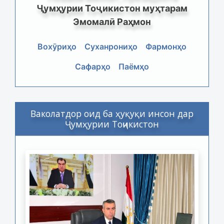
Ҷумҳурии Тоҷикистон муҳтарам
Эмомалӣ Раҳмон
Вохӯриҳо
Суханрониҳо
Фармонҳо
Сафарҳо
Паёмҳо
Ваколатдор оид ба ҳуқуқи инсон дар
Ҷумҳурии Тоҷикистон