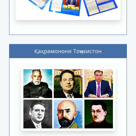
Қаҳрамонони Тоҷикистон