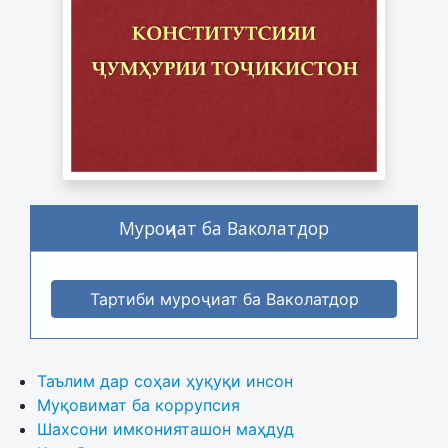
Муроҷиат ба Ваколатдор
Тартиби муроҷиат ба Ваколатдор
Таълим дар соҳаи ҳуқуқи инсон
Муқовимат ба коррупсия
Шахсони имконияташон маҳдуд