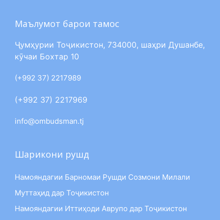
Маълумот барои тамос
Ҷумҳурии Тоҷикистон, 734000, шаҳри Душанбе,
кӯчаи Бохтар 10
(+992 37) 2217989
(+992 37) 2217969
info@ombudsman.tj
Шарикони рушд
Намояндагии Барномаи Рушди Созмони Милали
Муттаҳид дар Тоҷикистон
Намояндагии Иттиҳоди Аврупо дар Тоҷикистон