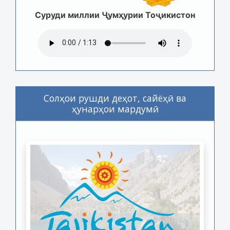
Суруди миллии Ҷумҳурии Тоҷикистон
Солҳои рушди деҳот, сайёҳӣ ва
ҳунарҳои мардумӣ