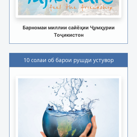
Барномаи миллии сайёҳии Ҷумҳурии
Тоҷикистон
10 солаи об барои рушди устувор