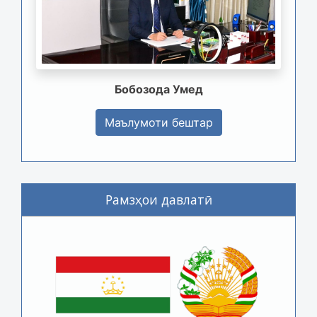
Бобозода Умед
Маълумоти бештар
Рамзҳои давлатӣ