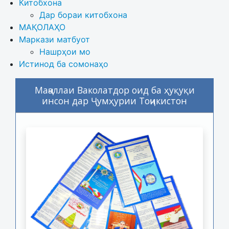
Китобхона
Дар бораи китобхона 
МАҚОЛАҲО
Маркази матбуот
Нашрҳои мо
Истинод ба сомонаҳо
Маҷаллаи Ваколатдор оид ба ҳуқуқи
инсон дар Ҷумҳурии Тоҷикистон