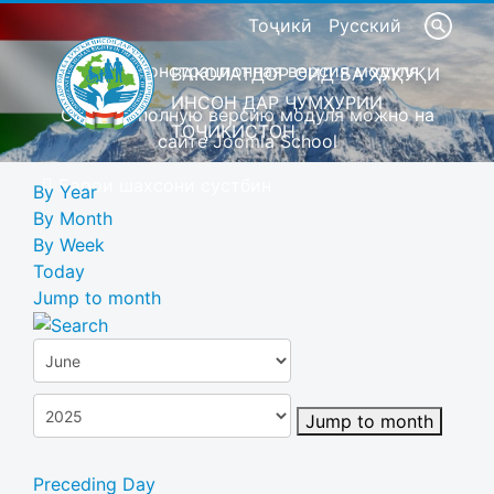
Тоҷикӣ
Русский
Это демонстрационная версия модуля
ВАКОЛАТДОР ОИД БА ҲУҚУҚИ
ИНСОН ДАР ҶУМҲУРИИ
Скачать полную версию модуля можно на
ТОҶИКИСТОН
сайте Joomla School
Барои шахсони сустбин
By Year
By Month
By Week
Today
Jump to month
Jump to month
Preceding Day