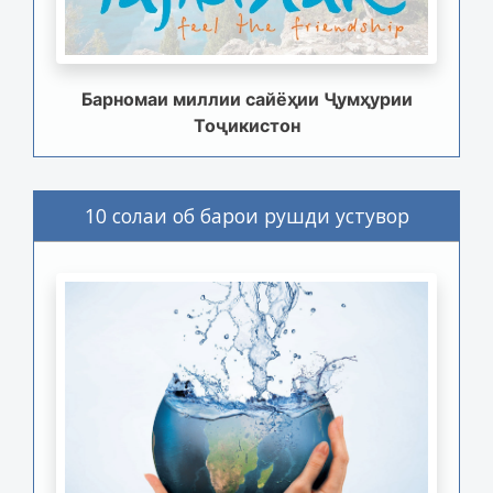
Барномаи миллии сайёҳии Ҷумҳурии
Тоҷикистон
10 солаи об барои рушди устувор