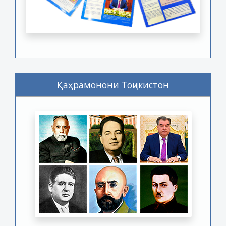
Қаҳрамонони Тоҷикистон