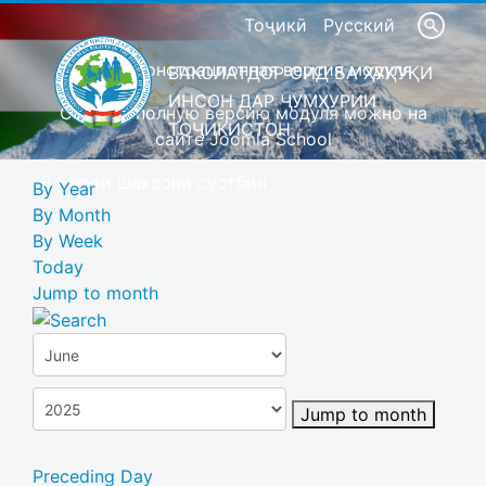
Тоҷикӣ
Русский
Это демонстрационная версия модуля
ВАКОЛАТДОР ОИД БА ҲУҚУҚИ
ИНСОН ДАР ҶУМҲУРИИ
Скачать полную версию модуля можно на
ТОҶИКИСТОН
сайте Joomla School
Барои шахсони сустбин
By Year
By Month
By Week
Today
Jump to month
Jump to month
Preceding Day