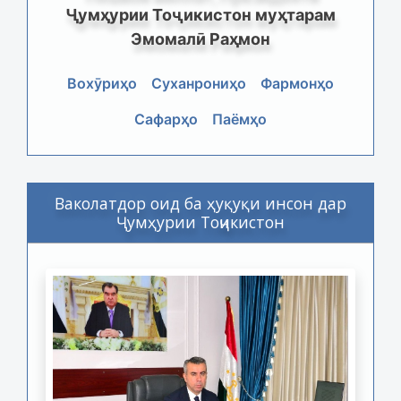
Ҷумҳурии Тоҷикистон муҳтарам
Эмомалӣ Раҳмон
Вохӯриҳо
Суханрониҳо
Фармонҳо
Сафарҳо
Паёмҳо
Ваколатдор оид ба ҳуқуқи инсон дар
Ҷумҳурии Тоҷикистон