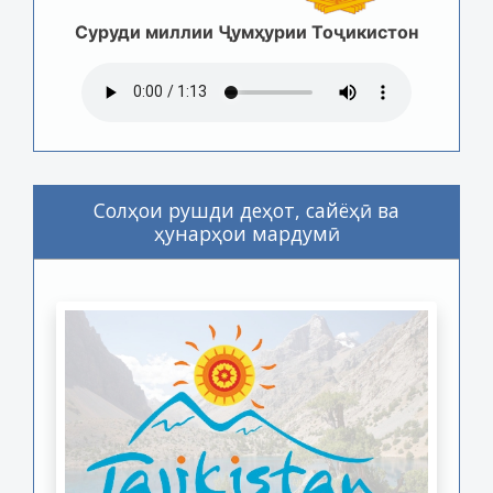
Суруди миллии Ҷумҳурии Тоҷикистон
Солҳои рушди деҳот, сайёҳӣ ва
ҳунарҳои мардумӣ