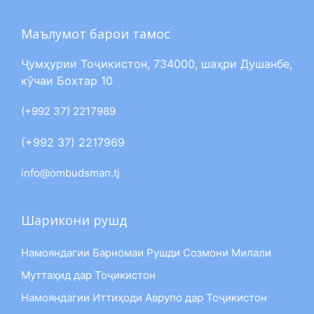
Маълумот барои тамос
Ҷумҳурии Тоҷикистон, 734000, шаҳри Душанбе,
кӯчаи Бохтар 10
(+992 37) 2217989
(+992 37) 2217969
info@ombudsman.tj
Шарикони рушд
Намояндагии Барномаи Рушди Созмони Милали
Муттаҳид дар Тоҷикистон
Намояндагии Иттиҳоди Аврупо дар Тоҷикистон