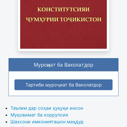
Муроҷиат ба Ваколатдор
Тартиби муроҷиат ба Ваколатдор
Таълим дар соҳаи ҳуқуқи инсон
Муқовимат ба коррупсия
Шахсони имконияташон маҳдуд