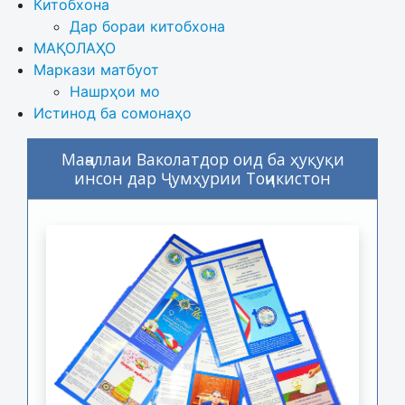
Китобхона
Дар бораи китобхона 
МАҚОЛАҲО
Маркази матбуот
Нашрҳои мо
Истинод ба сомонаҳо
Маҷаллаи Ваколатдор оид ба ҳуқуқи
инсон дар Ҷумҳурии Тоҷикистон