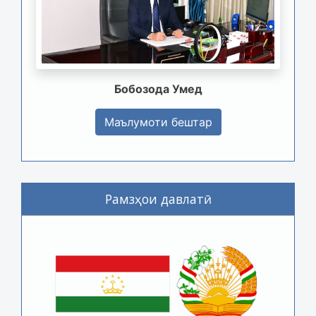
Бобозода Умед
Маълумоти бештар
Рамзҳои давлатӣ