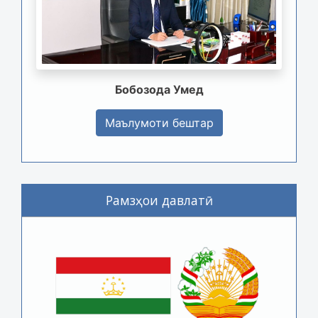
Бобозода Умед
Маълумоти бештар
Рамзҳои давлатӣ