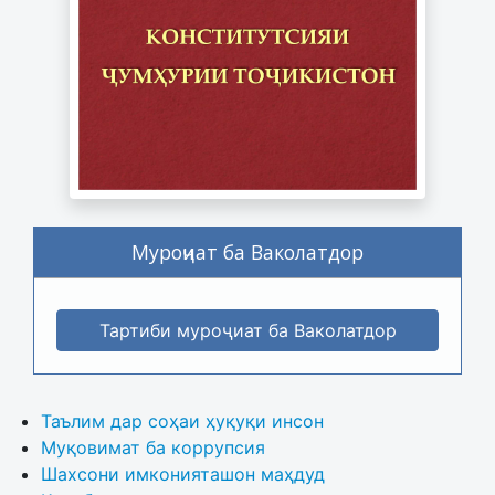
Муроҷиат ба Ваколатдор
Тартиби муроҷиат ба Ваколатдор
Таълим дар соҳаи ҳуқуқи инсон
Муқовимат ба коррупсия
Шахсони имконияташон маҳдуд