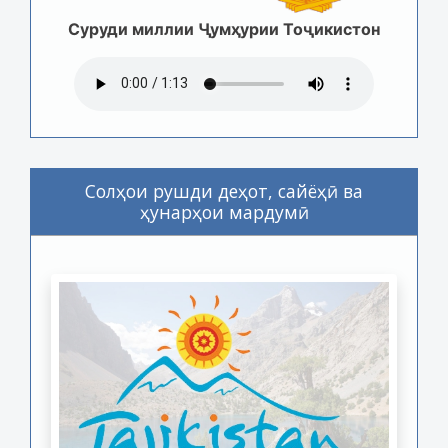
Суруди миллии Ҷумҳурии Тоҷикистон
Солҳои рушди деҳот, сайёҳӣ ва
ҳунарҳои мардумӣ