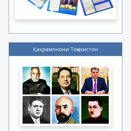
Қаҳрамонони Тоҷикистон