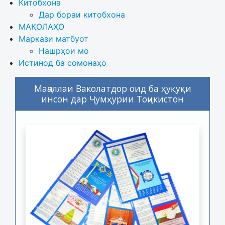
Китобхона
Дар бораи китобхона 
МАҚОЛАҲО
Маркази матбуот
Нашрҳои мо
Истинод ба сомонаҳо
Маҷаллаи Ваколатдор оид ба ҳуқуқи
инсон дар Ҷумҳурии Тоҷикистон