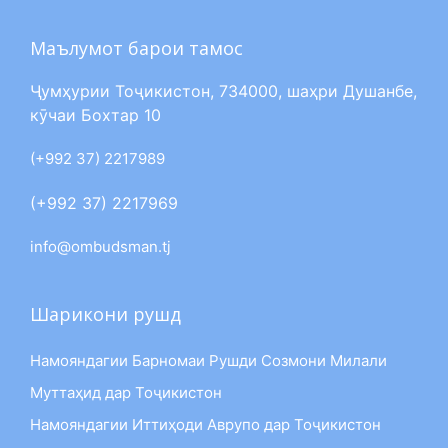
Маълумот барои тамос
Ҷумҳурии Тоҷикистон, 734000, шаҳри Душанбе,
кӯчаи Бохтар 10
(+992 37) 2217989
(+992 37) 2217969
info@ombudsman.tj
Шарикони рушд
Намояндагии Барномаи Рушди Созмони Милали
Муттаҳид дар Тоҷикистон
Намояндагии Иттиҳоди Аврупо дар Тоҷикистон