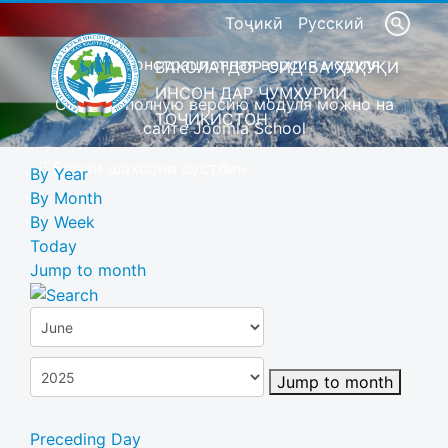
Тоҷикӣ
Русский
Это демонстрационная версия модуля
ВАКОЛАТДОР ОИД БА ҲУҚУҚИ
ИНСОН ДАР ҶУМҲУРИИ
Скачать полную версию модуля можно на
ТОҶИКИСТОН
сайте Joomla School
Барои шахсони сустбин
By Year
By Month
By Week
Today
Jump to month
Jump to month
Preceding Day