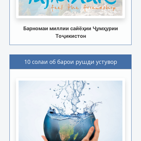
Барномаи миллии сайёҳии Ҷумҳурии
Тоҷикистон
10 солаи об барои рушди устувор