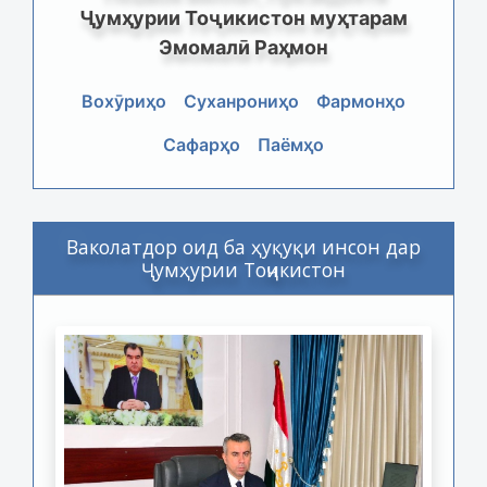
Ҷумҳурии Тоҷикистон муҳтарам
Эмомалӣ Раҳмон
Вохӯриҳо
Суханрониҳо
Фармонҳо
Сафарҳо
Паёмҳо
Ваколатдор оид ба ҳуқуқи инсон дар
Ҷумҳурии Тоҷикистон