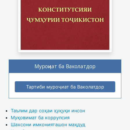
Муроҷиат ба Ваколатдор
Тартиби муроҷиат ба Ваколатдор
Таълим дар соҳаи ҳуқуқи инсон
Муқовимат ба коррупсия
Шахсони имконияташон маҳдуд