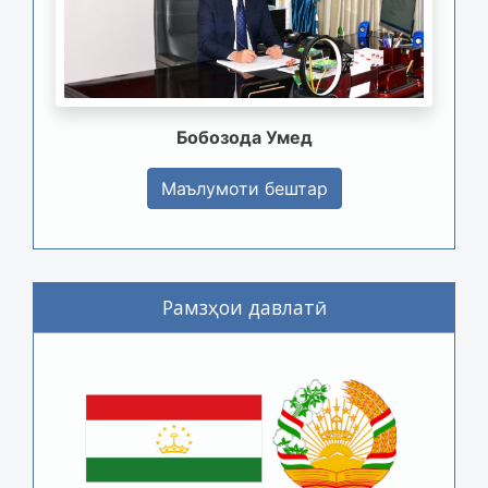
Бобозода Умед
Маълумоти бештар
Рамзҳои давлатӣ