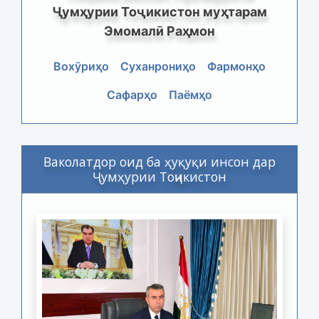
Ҷумҳурии Тоҷикистон муҳтарам
Эмомалӣ Раҳмон
Вохӯриҳо
Суханрониҳо
Фармонҳо
Сафарҳо
Паёмҳо
Ваколатдор оид ба ҳуқуқи инсон дар
Ҷумҳурии Тоҷикистон