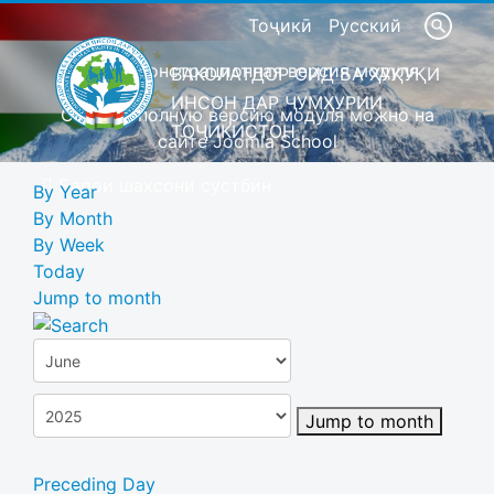
Тоҷикӣ
Русский
Это демонстрационная версия модуля
ВАКОЛАТДОР ОИД БА ҲУҚУҚИ
ИНСОН ДАР ҶУМҲУРИИ
Скачать полную версию модуля можно на
ТОҶИКИСТОН
сайте Joomla School
Барои шахсони сустбин
By Year
By Month
By Week
Today
Jump to month
Jump to month
Preceding Day