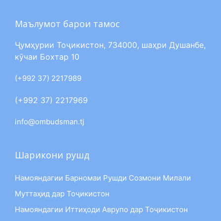
Маълумот барои тамос
Ҷумҳурии Тоҷикистон, 734000, шаҳри Душанбе,
кӯчаи Бохтар 10
(+992 37) 2217989
(+992 37) 2217969
info@ombudsman.tj
Шарикони рушд
Намояндагии Барномаи Рушди Созмони Милали
Муттаҳид дар Тоҷикистон
Намояндагии Иттиҳоди Аврупо дар Тоҷикистон