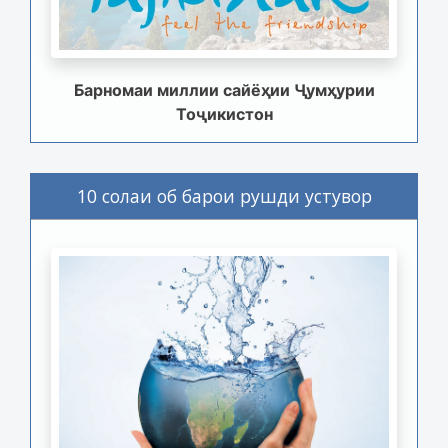
Барномаи миллии сайёҳии Ҷумҳурии
Тоҷикистон
10 солаи об барои рушди устувор