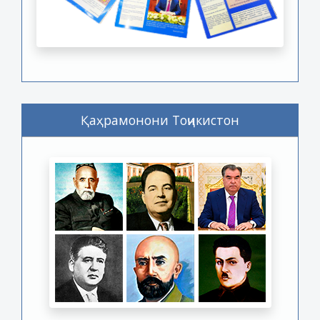
Қаҳрамонони Тоҷикистон