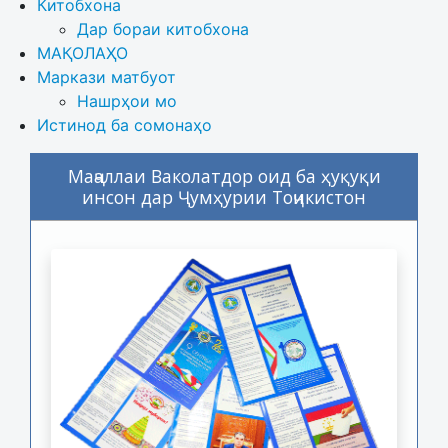
Китобхона
Дар бораи китобхона 
МАҚОЛАҲО
Маркази матбуот
Нашрҳои мо
Истинод ба сомонаҳо
Маҷаллаи Ваколатдор оид ба ҳуқуқи
инсон дар Ҷумҳурии Тоҷикистон