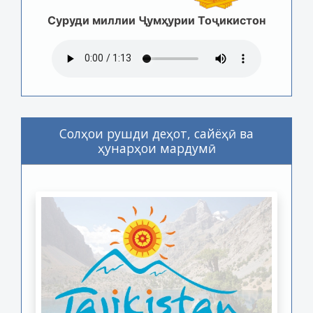
Суруди миллии Ҷумҳурии Тоҷикистон
Солҳои рушди деҳот, сайёҳӣ ва
ҳунарҳои мардумӣ