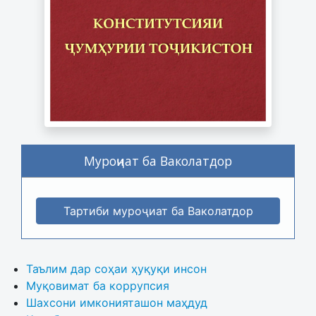
Муроҷиат ба Ваколатдор
Тартиби муроҷиат ба Ваколатдор
Таълим дар соҳаи ҳуқуқи инсон
Муқовимат ба коррупсия
Шахсони имконияташон маҳдуд