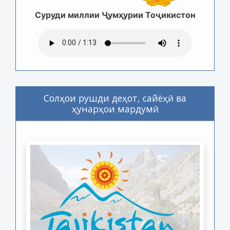
Суруди миллии Ҷумҳурии Тоҷикистон
Солҳои рушди деҳот, сайёҳӣ ва
ҳунарҳои мардумӣ