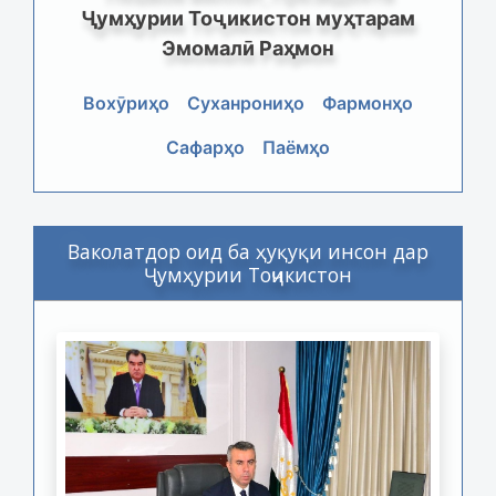
Ҷумҳурии Тоҷикистон муҳтарам
Эмомалӣ Раҳмон
Вохӯриҳо
Суханрониҳо
Фармонҳо
Сафарҳо
Паёмҳо
Ваколатдор оид ба ҳуқуқи инсон дар
Ҷумҳурии Тоҷикистон