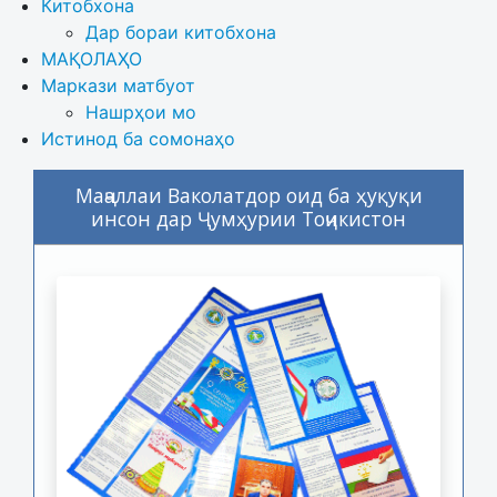
Китобхона
Дар бораи китобхона 
МАҚОЛАҲО
Маркази матбуот
Нашрҳои мо
Истинод ба сомонаҳо
Маҷаллаи Ваколатдор оид ба ҳуқуқи
инсон дар Ҷумҳурии Тоҷикистон