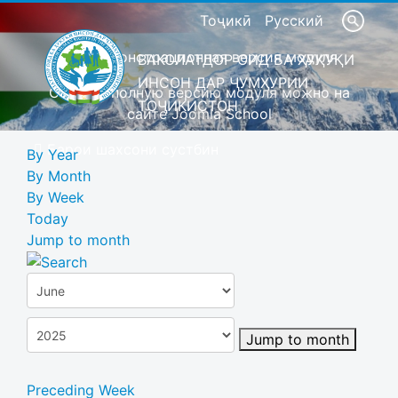
Тоҷикӣ
Русский
Это демонстрационная версия модуля
ВАКОЛАТДОР ОИД БА ҲУҚУҚИ
ИНСОН ДАР ҶУМҲУРИИ
Скачать полную версию модуля можно на
ТОҶИКИСТОН
сайте Joomla School
Барои шахсони сустбин
By Year
By Month
By Week
Today
Jump to month
Jump to month
Preceding Week