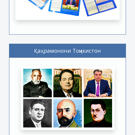
Қаҳрамонони Тоҷикистон