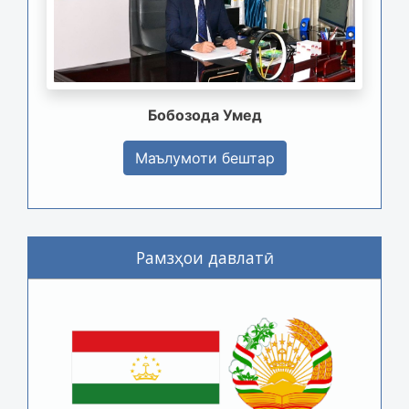
Бобозода Умед
Маълумоти бештар
Рамзҳои давлатӣ