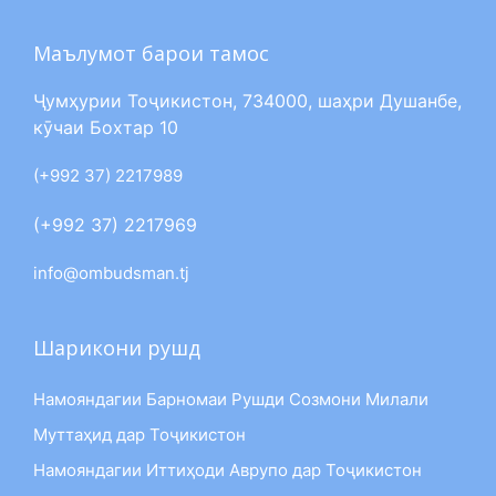
Маълумот барои тамос
Ҷумҳурии Тоҷикистон, 734000, шаҳри Душанбе,
кӯчаи Бохтар 10
(+992 37) 2217989
(+992 37) 2217969
info@ombudsman.tj
Шарикони рушд
Намояндагии Барномаи Рушди Созмони Милали
Муттаҳид дар Тоҷикистон
Намояндагии Иттиҳоди Аврупо дар Тоҷикистон