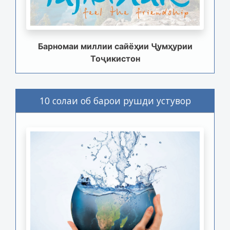
Барномаи миллии сайёҳии Ҷумҳурии
Тоҷикистон
10 солаи об барои рушди устувор