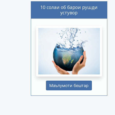
10 солаи об барои рушди
устувор
Маълумоти бештар