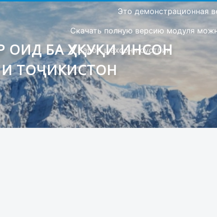
Это демонстрационная в
Скачать полную версию модуля можно
 ОИД БА ҲУҚУҚИ ИНСОН
Барои шахсони сустбин
ИИ ТОҶИКИСТОН