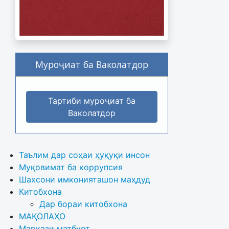
Муроҷиат ба Ваколатдор
Тартиби муроҷиат ба
Ваколатдор
Таълим дар соҳаи ҳуқуқи инсон
Муқовимат ба коррупсия
Шахсони имконияташон маҳдуд
Китобхона
Дар бораи китобхона 
МАҚОЛАҲО
Маркази матбуот