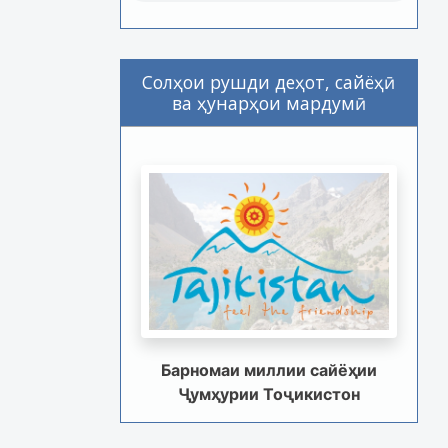
Солҳои рушди деҳот, сайёҳӣ
ва ҳунарҳои мардумӣ
Барномаи миллии сайёҳии
Ҷумҳурии Тоҷикистон