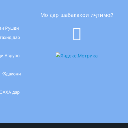
Мо дар шабакаҳои иҷтимоӣ
аи Рушди
таҳид дар
ди Аврупо
 Кӯдакони
 САҲА дар