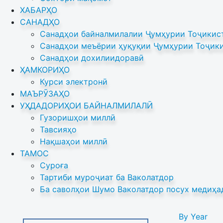
ХАБАРҲО
САНАДҲО
Санадҳои байналмилалии Ҷумҳурии Тоҷикист
Санадҳои меъёрии ҳуқуқии Ҷумҳурии Тоҷики
Санадҳои дохилиидоравӣ
ҲАМКОРИҲО
Курси электронӣ
МАЪРӮЗАҲО
УҲДАДОРИҲОИ БАЙНАЛМИЛАЛӢ
Гузоришҳои миллӣ
Тавсияҳо
Нақшаҳои миллӣ
ТАМОС
Суроға
Тартиби муроҷиат ба Ваколатдор
Ба саволҳои Шумо Ваколатдор посух медиҳа
By Year