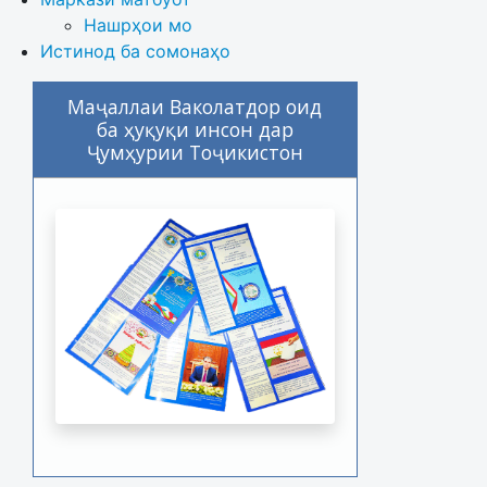
Нашрҳои мо
Истинод ба сомонаҳо
Маҷаллаи Ваколатдор оид
ба ҳуқуқи инсон дар
Ҷумҳурии Тоҷикистон