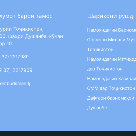
лумот барои тамос
Шарикони рушд
урии Тоҷикистон,
Намояндагии Барном
00, шаҳри Душанбе, кӯчаи
Созмони Милали Мут
ар 10
Тоҷикистон
 37) 2217989
Намояндагии Иттиҳо
дар Тоҷикистон
2 37) 2217969
Намояндагии Хазинаи
ombudsman.tj
СММ дар Тоҷикистон
Дафтари барномаҳои
Душанбе