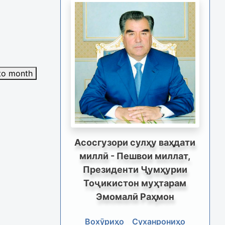
to month
Асосгузори сулҳу ваҳдати
миллӣ - Пешвои миллат,
Президенти Ҷумҳурии
Тоҷикистон муҳтарам
Эмомалӣ Раҳмон
Вохӯриҳо
Суханрониҳо