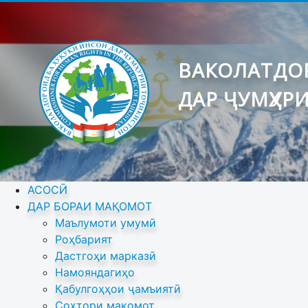
ВАКОЛАТДОР
ДАР ҶУМҲУР
АСОСӢ
ДАР БОРАИ МАҚОМОТ
Маълумоти умумӣ
Роҳбарият
Дастгоҳи марказӣ
Намояндагиҳо
Қабулгоҳҳои ҷамъиятӣ
Сохтори мақомот