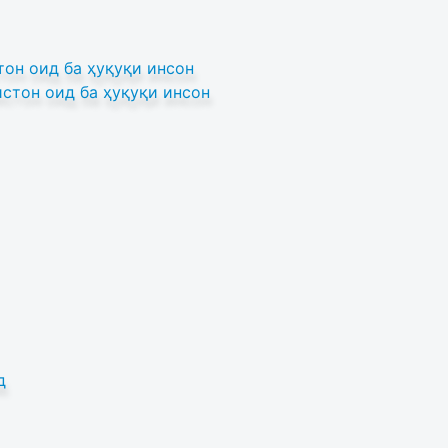
он оид ба ҳуқуқи инсон
стон оид ба ҳуқуқи инсон
д