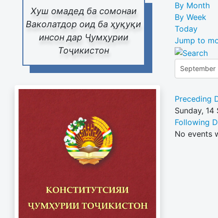
By Month
Хуш омадед ба сомонаи
By Week
Ваколатдор оид ба ҳуқуқи
Today
инсон дар Ҷумҳурии
Jump to mo
Тоҷикистон
Preceding 
Sunday, 14
Following 
No events 