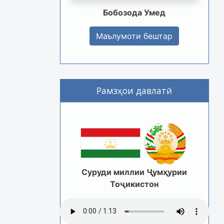
Бобозода Умед
Маълумоти бештар
Рамзҳои давлатӣ
Суруди миллии Ҷумҳурии
Тоҷикистон