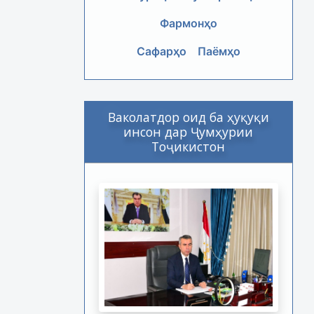
Фармонҳо
Сафарҳо
Паёмҳо
Ваколатдор оид ба ҳуқуқи
инсон дар Ҷумҳурии
Тоҷикистон