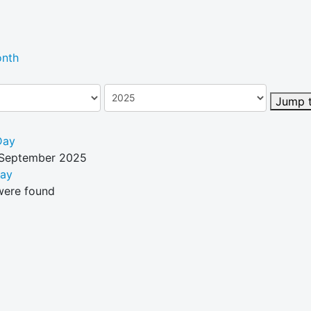
nth
Jump 
Day
 September 2025
Day
were found