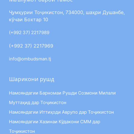
Ҷумҳурии Тоҷикистон, 734000, шаҳри Душанбе,
кӯчаи Бохтар 10
(+992 37) 2217989
(+992 37) 2217969
info@ombudsman.tj
Шарикони рушд
Намояндагии Барномаи Рушди Созмони Милали
Муттаҳид дар Тоҷикистон
Намояндагии Иттиҳоди Аврупо дар Тоҷикистон
Намояндагии Хазинаи Кӯдакони СММ дар
Тоҷикистон