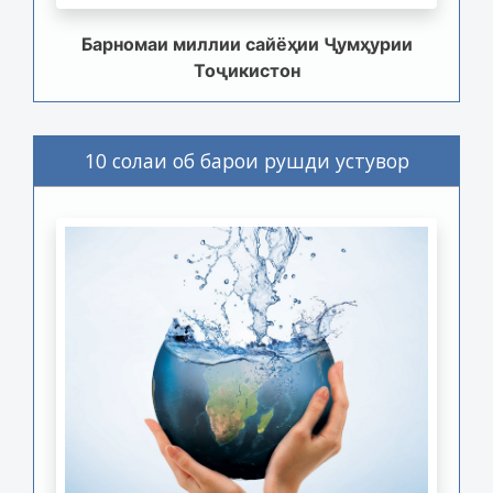
Барномаи миллии сайёҳии Ҷумҳурии
Тоҷикистон
10 солаи об барои рушди устувор