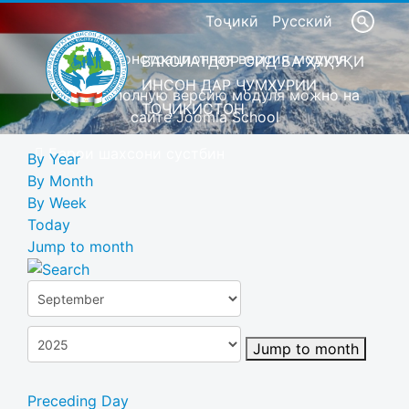
Тоҷикӣ
Русский
Это демонстрационная версия модуля
ВАКОЛАТДОР ОИД БА ҲУҚУҚИ
ИНСОН ДАР ҶУМҲУРИИ
Скачать полную версию модуля можно на
ТОҶИКИСТОН
сайте Joomla School
Барои шахсони сустбин
By Year
By Month
By Week
Today
Jump to month
Jump to month
Preceding Day