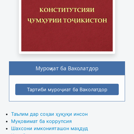
Муроҷиат ба Ваколатдор
Тартиби муроҷиат ба Ваколатдор
Таълим дар соҳаи ҳуқуқи инсон
Муқовимат ба коррупсия
Шахсони имконияташон маҳдуд