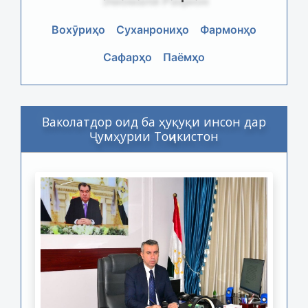
Вохӯриҳо
Суханрониҳо
Фармонҳо
Сафарҳо
Паёмҳо
Ваколатдор оид ба ҳуқуқи инсон дар
Ҷумҳурии Тоҷикистон