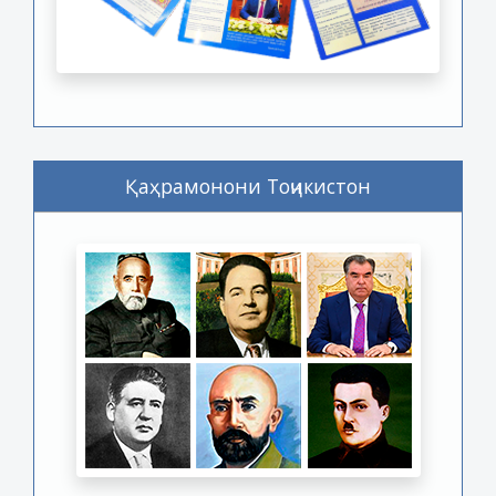
Қаҳрамонони Тоҷикистон