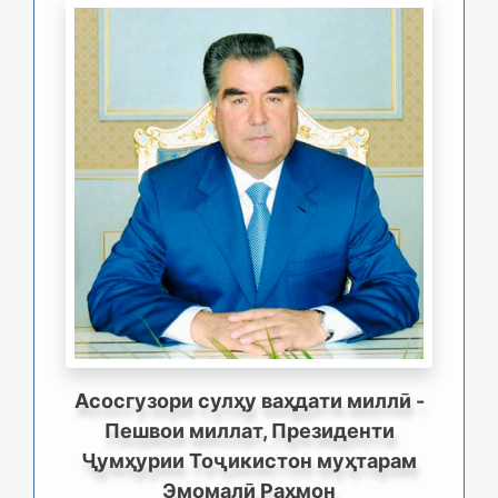
Асосгузори сулҳу ваҳдати миллӣ -
Пешвои миллат, Президенти
Ҷумҳурии Тоҷикистон муҳтарам
Эмомалӣ Раҳмон