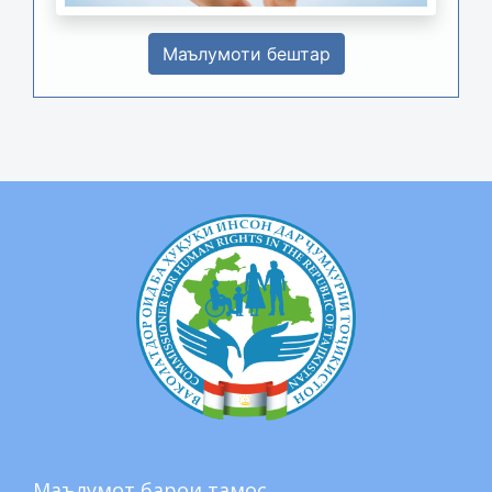
Маълумоти бештар
Маълумот барои тамос