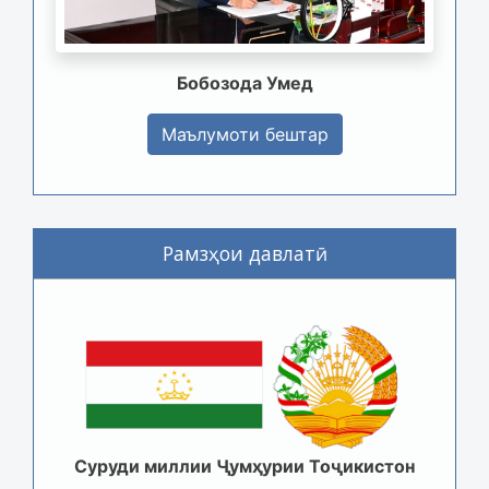
Бобозода Умед
Маълумоти бештар
Рамзҳои давлатӣ
Суруди миллии Ҷумҳурии Тоҷикистон