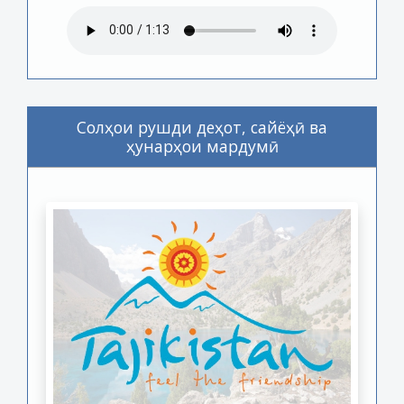
Солҳои рушди деҳот, сайёҳӣ ва
ҳунарҳои мардумӣ