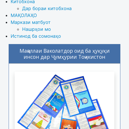
Китобхона
Дар бораи китобхона 
МАҚОЛАҲО
Маркази матбуот
Нашрҳои мо
Истинод ба сомонаҳо
Маҷаллаи Ваколатдор оид ба ҳуқуқи
инсон дар Ҷумҳурии Тоҷикистон