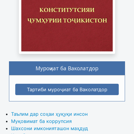
Муроҷиат ба Ваколатдор
Тартиби муроҷиат ба Ваколатдор
Таълим дар соҳаи ҳуқуқи инсон
Муқовимат ба коррупсия
Шахсони имконияташон маҳдуд