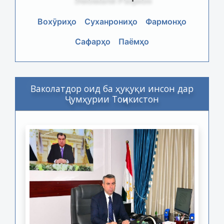
Вохӯриҳо
Суханрониҳо
Фармонҳо
Сафарҳо
Паёмҳо
Ваколатдор оид ба ҳуқуқи инсон дар
Ҷумҳурии Тоҷикистон