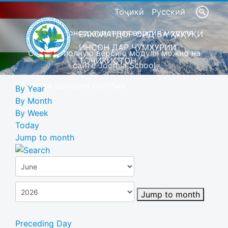
Тоҷикӣ
Русский
Это демонстрационная версия модуля
ВАКОЛАТДОР ОИД БА ҲУҚУҚИ
ИНСОН ДАР ҶУМҲУРИИ
Скачать полную версию модуля можно на
ТОҶИКИСТОН
сайте Joomla School
Барои шахсони сустбин
By Year
By Month
By Week
Today
Jump to month
Jump to month
Preceding Day