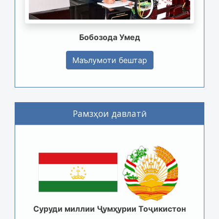
Бобозода Умед
Маълумоти бештар
Рамзҳои давлатӣ
Суруди миллии Ҷумҳурии Тоҷикистон