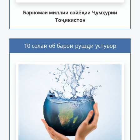
Барномаи миллии сайёҳии Ҷумҳурии
Тоҷикистон
10 солаи об барои рушди устувор