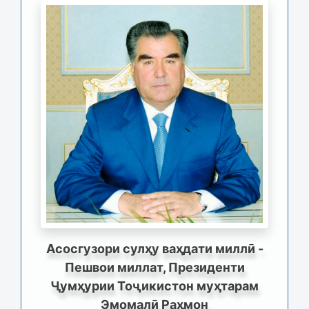
Асосгузори сулҳу ваҳдати миллӣ -
Пешвои миллат, Президенти
Ҷумҳурии Тоҷикистон муҳтарам
Эмомалӣ Раҳмон