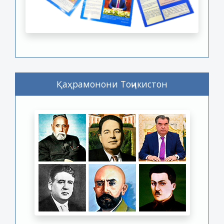
Қаҳрамонони Тоҷикистон