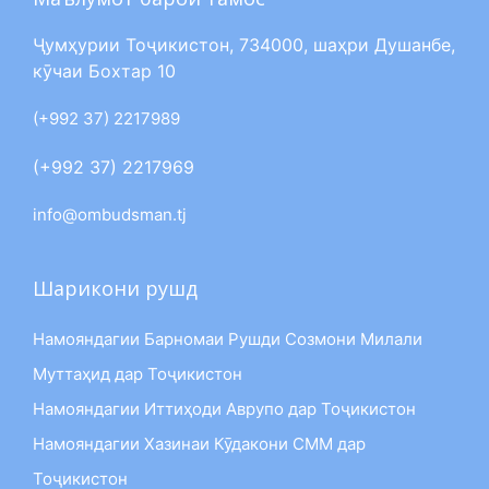
Ҷумҳурии Тоҷикистон, 734000, шаҳри Душанбе,
кӯчаи Бохтар 10
(+992 37) 2217989
(+992 37) 2217969
info@ombudsman.tj
Шарикони рушд
Намояндагии Барномаи Рушди Созмони Милали
Муттаҳид дар Тоҷикистон
Намояндагии Иттиҳоди Аврупо дар Тоҷикистон
Намояндагии Хазинаи Кӯдакони СММ дар
Тоҷикистон