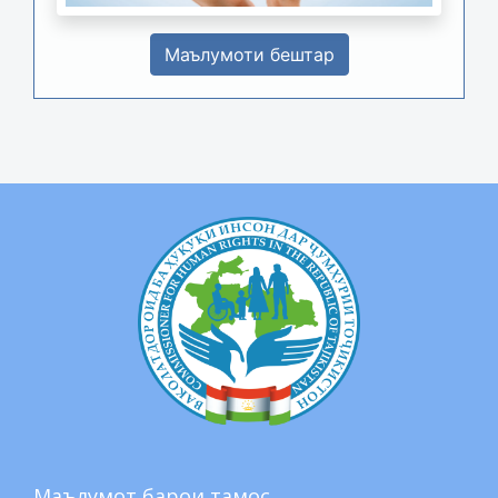
Маълумоти бештар
Маълумот барои тамос