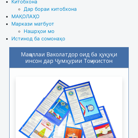
Китобхона
Дар бораи китобхона 
МАҚОЛАҲО
Маркази матбуот
Нашрҳои мо
Истинод ба сомонаҳо
Маҷаллаи Ваколатдор оид ба ҳуқуқи
инсон дар Ҷумҳурии Тоҷикистон