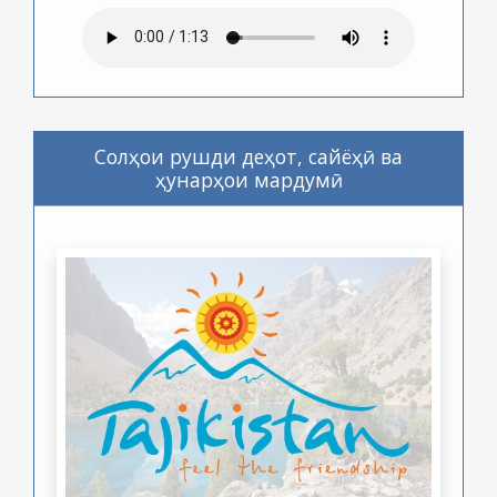
Солҳои рушди деҳот, сайёҳӣ ва
ҳунарҳои мардумӣ