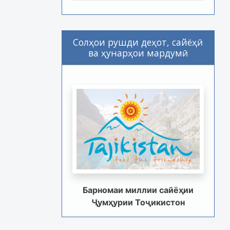
Солҳои рушди деҳот, сайёҳӣ
ва ҳунарҳои мардумӣ
Барномаи миллии сайёҳии
Ҷумҳурии Тоҷикистон