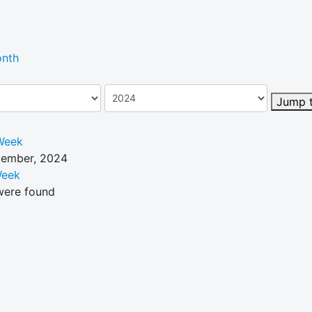
nth
Jump 
Week
vember, 2024
Week
were found