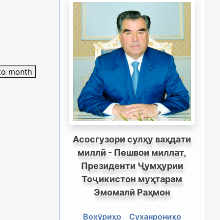
to month
Асосгузори сулҳу ваҳдати
миллӣ - Пешвои миллат,
Президенти Ҷумҳурии
Тоҷикистон муҳтарам
Эмомалӣ Раҳмон
Вохӯриҳо
Суханрониҳо