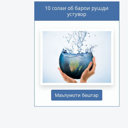
10 солаи об барои рушди
устувор
Маълумоти бештар