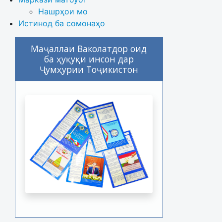
Нашрҳои мо
Истинод ба сомонаҳо
Маҷаллаи Ваколатдор оид
ба ҳуқуқи инсон дар
Ҷумҳурии Тоҷикистон