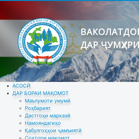
ВАКОЛАТДОР
ДАР ҶУМҲУР
АСОСӢ
ДАР БОРАИ МАҚОМОТ
Маълумоти умумӣ
Роҳбарият
Дастгоҳи марказӣ
Намояндагиҳо
Қабулгоҳҳои ҷамъиятӣ
Сохтори мақомот