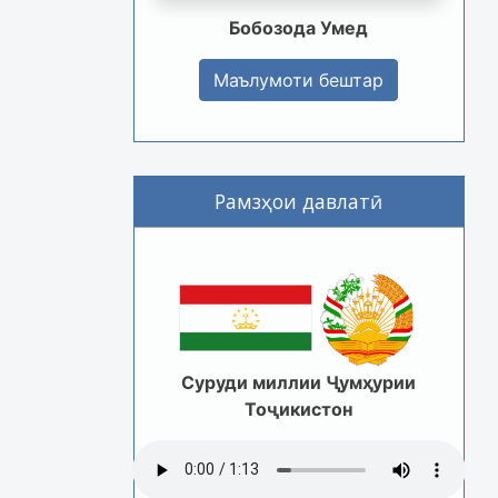
Бобозода Умед
Маълумоти бештар
Рамзҳои давлатӣ
Суруди миллии Ҷумҳурии
Тоҷикистон