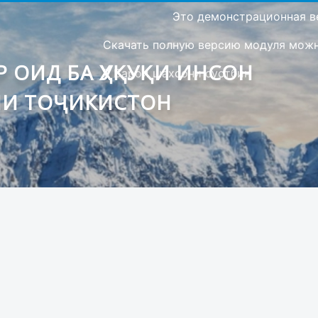
Это демонстрационная в
Скачать полную версию модуля можно
 ОИД БА ҲУҚУҚИ ИНСОН
Барои шахсони сустбин
ИИ ТОҶИКИСТОН