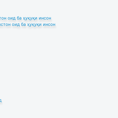
он оид ба ҳуқуқи инсон
стон оид ба ҳуқуқи инсон
д