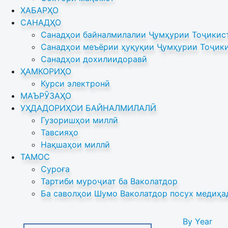
ХАБАРҲО
САНАДҲО
Санадҳои байналмилалии Ҷумҳурии Тоҷикист
Санадҳои меъёрии ҳуқуқии Ҷумҳурии Тоҷики
Санадҳои дохилиидоравӣ
ҲАМКОРИҲО
Курси электронӣ
МАЪРӮЗАҲО
УҲДАДОРИҲОИ БАЙНАЛМИЛАЛӢ
Гузоришҳои миллӣ
Тавсияҳо
Нақшаҳои миллӣ
ТАМОС
Суроға
Тартиби муроҷиат ба Ваколатдор
Ба саволҳои Шумо Ваколатдор посух медиҳа
By Year