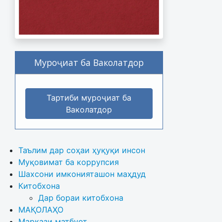
Муроҷиат ба Ваколатдор
Тартиби муроҷиат ба
Ваколатдор
Таълим дар соҳаи ҳуқуқи инсон
Муқовимат ба коррупсия
Шахсони имконияташон маҳдуд
Китобхона
Дар бораи китобхона 
МАҚОЛАҲО
Маркази матбуот