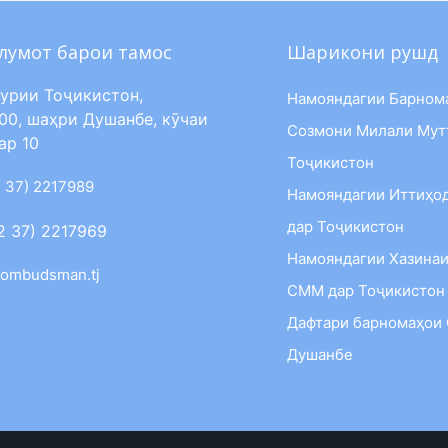
лумот барои тамос
Шарикони рушд
урии Тоҷикистон,
Намояндагии Барном
00, шаҳри Душанбе, кӯчаи
Созмони Милали Мут
ар 10
Тоҷикистон
 37) 2217989
Намояндагии Иттиҳо
дар Тоҷикистон
2 37) 2217969
Намояндагии Хазинаи
ombudsman.tj
СММ дар Тоҷикистон
Дафтари барномаҳои
Душанбе