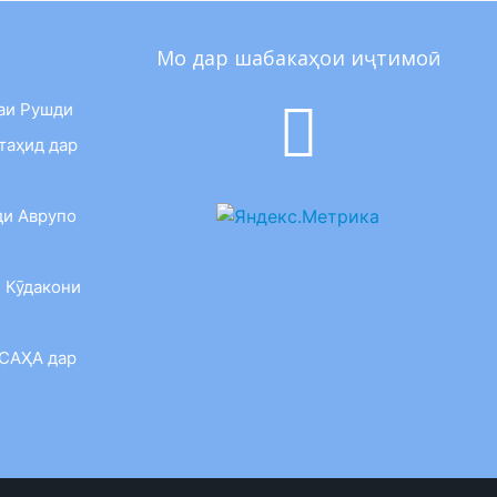
Мо дар шабакаҳои иҷтимоӣ
аи Рушди
таҳид дар
ди Аврупо
 Кӯдакони
 САҲА дар