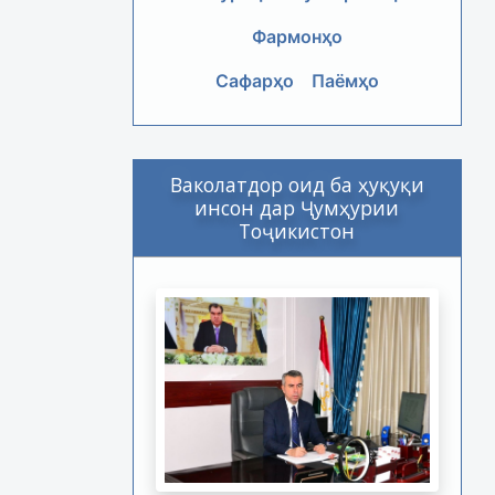
Фармонҳо
Сафарҳо
Паёмҳо
Ваколатдор оид ба ҳуқуқи
инсон дар Ҷумҳурии
Тоҷикистон