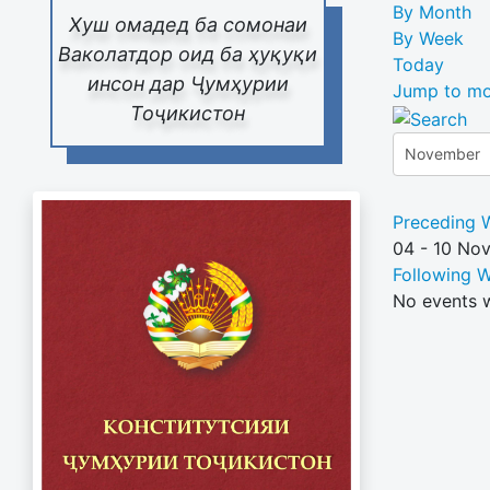
By Month
Хуш омадед ба сомонаи
By Week
Ваколатдор оид ба ҳуқуқи
Today
инсон дар Ҷумҳурии
Jump to mo
Тоҷикистон
Preceding 
04 - 10 No
Following 
No events 