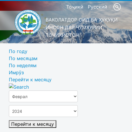
Тоҷикӣ
Русский
ВАКОЛАТДОР ОИД БА ҲУҚУҚИ
ИНСОН ДАР ҶУМҲУРИИ
ТОҶИКИСТОН
По году
По месяцам
По неделям
Имрӯз
Перейти к месяцу
Перейти к месяцу