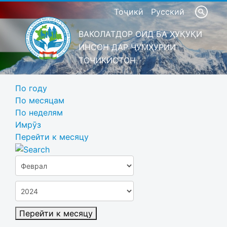
Тоҷикӣ
Русский
ВАКОЛАТДОР ОИД БА ҲУҚУҚИ
ИНСОН ДАР ҶУМҲУРИИ
ТОҶИКИСТОН
По году
По месяцам
По неделям
Имрӯз
Перейти к месяцу
Перейти к месяцу