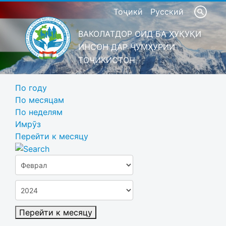
Тоҷикӣ
Русский
ВАКОЛАТДОР ОИД БА ҲУҚУҚИ
ИНСОН ДАР ҶУМҲУРИИ
ТОҶИКИСТОН
По году
По месяцам
По неделям
Имрӯз
Перейти к месяцу
Перейти к месяцу