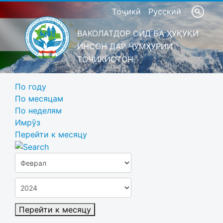
Тоҷикӣ
Русский
ВАКОЛАТДОР ОИД БА ҲУҚУҚИ
ИНСОН ДАР ҶУМҲУРИИ
ТОҶИКИСТОН
По году
По месяцам
По неделям
Имрӯз
Перейти к месяцу
Перейти к месяцу