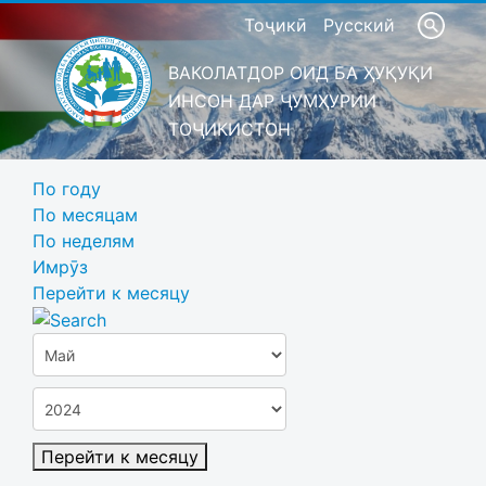
Тоҷикӣ
Русский
ВАКОЛАТДОР ОИД БА ҲУҚУҚИ
ИНСОН ДАР ҶУМҲУРИИ
ТОҶИКИСТОН
По году
По месяцам
По неделям
Имрӯз
Перейти к месяцу
Перейти к месяцу