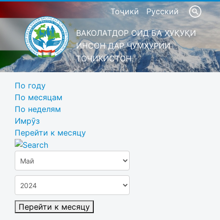
Тоҷикӣ
Русский
ВАКОЛАТДОР ОИД БА ҲУҚУҚИ
ИНСОН ДАР ҶУМҲУРИИ
ТОҶИКИСТОН
По году
По месяцам
По неделям
Имрӯз
Перейти к месяцу
Перейти к месяцу