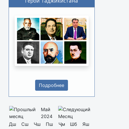
Герои Таджикистана
Подробнее
Май
2024
Дш
Сш
Чш
Пш
Ҷм
Шб
Яш