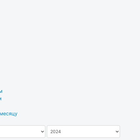
м
м
 месяцу