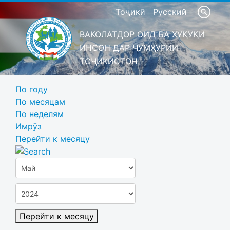
Тоҷикӣ
Русский
ВАКОЛАТДОР ОИД БА ҲУҚУҚИ
ИНСОН ДАР ҶУМҲУРИИ
ТОҶИКИСТОН
По году
По месяцам
По неделям
Имрӯз
Перейти к месяцу
Перейти к месяцу