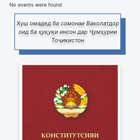
No events were found
Хуш омадед ба сомонаи Ваколатдор
оид ба ҳуқуқи инсон дар Ҷумҳурии
Тоҷикистон