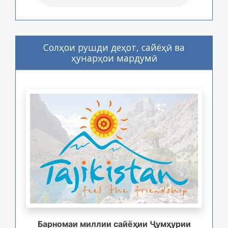
Солҳои рушди деҳот, сайёҳӣ ва
ҳунарҳои мардумӣ
Барномаи миллии сайёҳии Ҷумҳурии