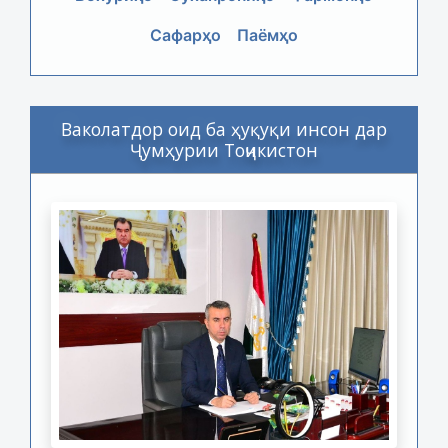
Сафарҳо
Паёмҳо
Ваколатдор оид ба ҳуқуқи инсон дар
Ҷумҳурии Тоҷикистон