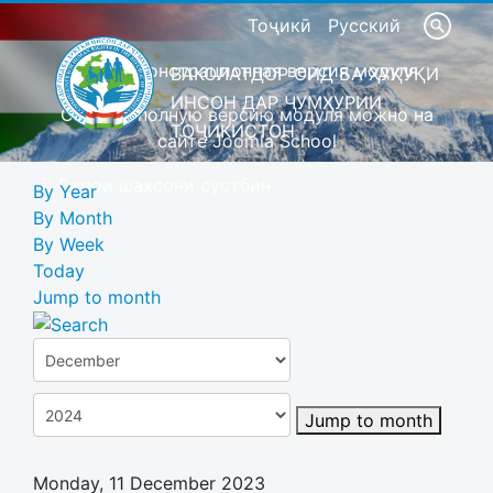
Тоҷикӣ
Русский
Это демонстрационная версия модуля
ВАКОЛАТДОР ОИД БА ҲУҚУҚИ
ИНСОН ДАР ҶУМҲУРИИ
Скачать полную версию модуля можно на
ТОҶИКИСТОН
сайте Joomla School
Барои шахсони сустбин
By Year
By Month
By Week
Today
Jump to month
Jump to month
Monday, 11 December 2023