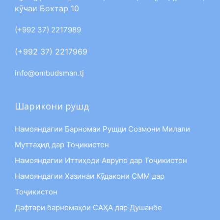
кӯчаи Бохтар 10
(+992 37) 2217989
(+992 37) 2217969
info@ombudsman.tj
Шарикони рушд
Намояндагии Барномаи Рушди Созмони Милали
Муттаҳид дар Тоҷикистон
Намояндагии Иттиҳоди Аврупо дар Тоҷикистон
Намояндагии Хазинаи Кӯдакони СММ дар
Тоҷикистон
Дафтари барномаҳои САҲА дар Душанбе