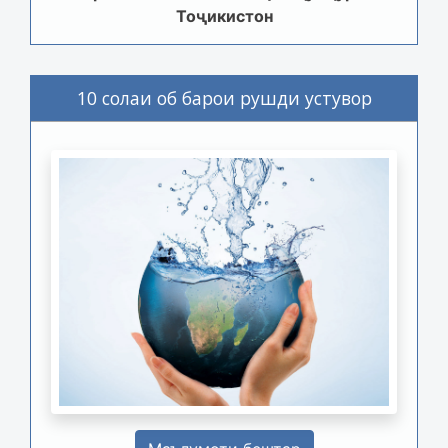
Тоҷикистон
10 солаи об барои рушди устувор