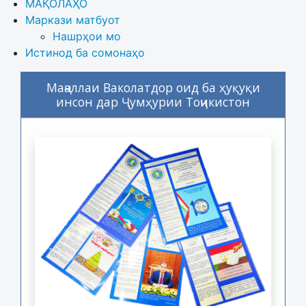
МАҚОЛАҲО
Маркази матбуот
Нашрҳои мо
Истинод ба сомонаҳо
Маҷаллаи Ваколатдор оид ба ҳуқуқи
инсон дар Ҷумҳурии Тоҷикистон