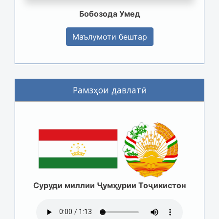
Бобозода Умед
Маълумоти бештар
Рамзҳои давлатӣ
Суруди миллии Ҷумҳурии Тоҷикистон