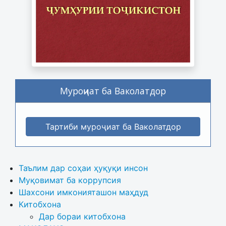
Муроҷиат ба Ваколатдор
Тартиби муроҷиат ба Ваколатдор
Таълим дар соҳаи ҳуқуқи инсон
Муқовимат ба коррупсия
Шахсони имконияташон маҳдуд
Китобхона
Дар бораи китобхона 