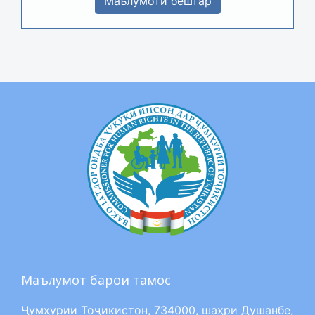
Маълумоти бештар
Маълумот барои тамос
Ҷумҳурии Тоҷикистон, 734000, шаҳри Душанбе,