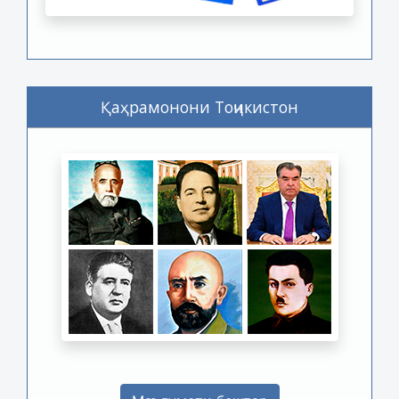
Қаҳрамонони Тоҷикистон