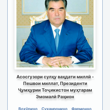
Асосгузори сулҳу ваҳдати миллӣ -
Пешвои миллат, Президенти
Ҷумҳурии Тоҷикистон муҳтарам
Эмомалӣ Раҳмон
Вохӯриҳо
Суханрониҳо
Фармонҳо