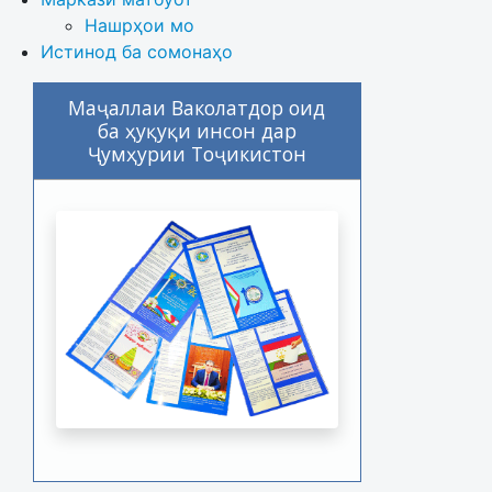
Нашрҳои мо
Истинод ба сомонаҳо
Маҷаллаи Ваколатдор оид
ба ҳуқуқи инсон дар
Ҷумҳурии Тоҷикистон