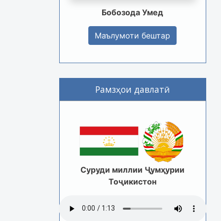
Бобозода Умед
Маълумоти бештар
Рамзҳои давлатӣ
Суруди миллии Ҷумҳурии
Тоҷикистон