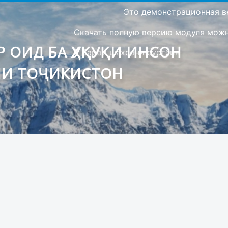
Это демонстрационная в
Скачать полную версию модуля можно
 ОИД БА ҲУҚУҚИ ИНСОН
Барои шахсони сустбин
ИИ ТОҶИКИСТОН