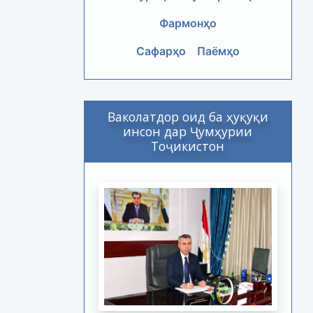
Фармонҳо
Сафарҳо
Паёмҳо
Ваколатдор оид ба ҳуқуқи
инсон дар Ҷумҳурии
Тоҷикистон