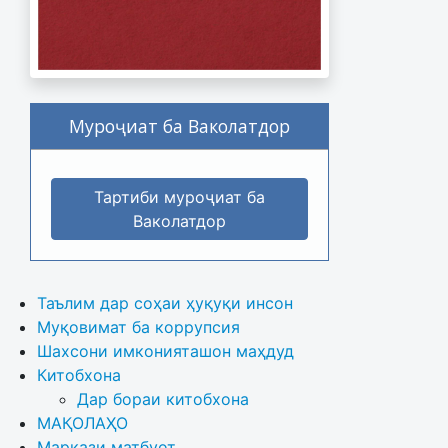
Муроҷиат ба Ваколатдор
Тартиби муроҷиат ба
Ваколатдор
Таълим дар соҳаи ҳуқуқи инсон
Муқовимат ба коррупсия
Шахсони имконияташон маҳдуд
Китобхона
Дар бораи китобхона 
МАҚОЛАҲО
Маркази матбуот