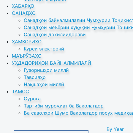
ХАБАРҲО
САНАДҲО
Санадҳои байналмилалии Ҷумҳурии Тоҷикист
Санадҳои меъёрии ҳуқуқии Ҷумҳурии Тоҷики
Санадҳои дохилиидоравӣ
ҲАМКОРИҲО
Курси электронӣ
МАЪРӮЗАҲО
УҲДАДОРИҲОИ БАЙНАЛМИЛАЛӢ
Гузоришҳои миллӣ
Тавсияҳо
Нақшаҳои миллӣ
ТАМОС
Суроға
Тартиби муроҷиат ба Ваколатдор
Ба саволҳои Шумо Ваколатдор посух медиҳа
By Year