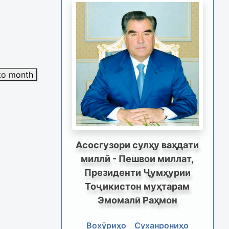
to month
Асосгузори сулҳу ваҳдати
миллӣ - Пешвои миллат,
Президенти Ҷумҳурии
Тоҷикистон муҳтарам
Эмомалӣ Раҳмон
Вохӯриҳо
Суханрониҳо