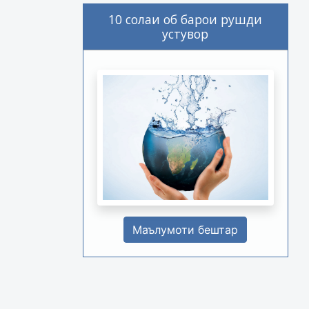
10 солаи об барои рушди
устувор
Маълумоти бештар