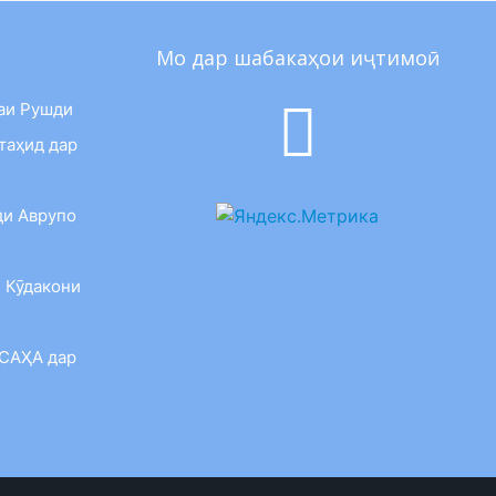
Мо дар шабакаҳои иҷтимоӣ
аи Рушди
таҳид дар
ди Аврупо
 Кӯдакони
 САҲА дар