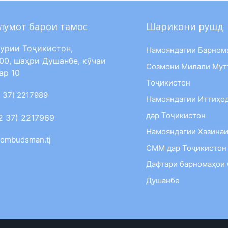
лумот барои тамос
Шарикони рушд
урии Тоҷикистон,
Намояндагии Барном
00, шаҳри Душанбе, кӯчаи
Созмони Милали Мут
ар 10
Тоҷикистон
 37) 2217989
Намояндагии Иттиҳо
дар Тоҷикистон
2 37) 2217969
Намояндагии Хазинаи
ombudsman.tj
СММ дар Тоҷикистон
Дафтари барномаҳои
Душанбе