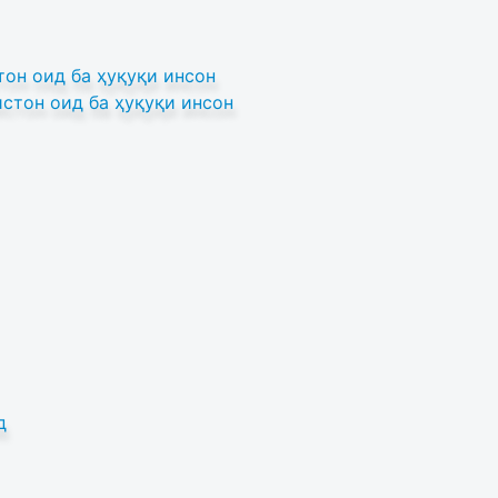
он оид ба ҳуқуқи инсон
стон оид ба ҳуқуқи инсон
д