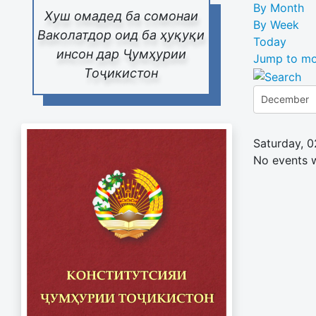
By Month
Хуш омадед ба сомонаи
By Week
Ваколатдор оид ба ҳуқуқи
Today
инсон дар Ҷумҳурии
Jump to mo
Тоҷикистон
Saturday, 
No events 