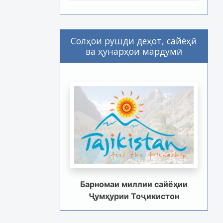
Солҳои рушди деҳот, сайёҳӣ
ва ҳунарҳои мардумӣ
Барномаи миллии сайёҳии
Ҷумҳурии Тоҷикистон