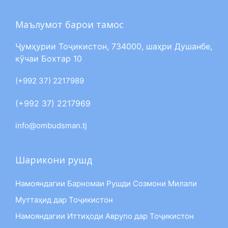
Маълумот барои тамос
Ҷумҳурии Тоҷикистон, 734000, шаҳри Душанбе,
кӯчаи Бохтар 10
(+992 37) 2217989
(+992 37) 2217969
info@ombudsman.tj
Шарикони рушд
Намояндагии Барномаи Рушди Созмони Милали
Муттаҳид дар Тоҷикистон
Намояндагии Иттиҳоди Аврупо дар Тоҷикистон