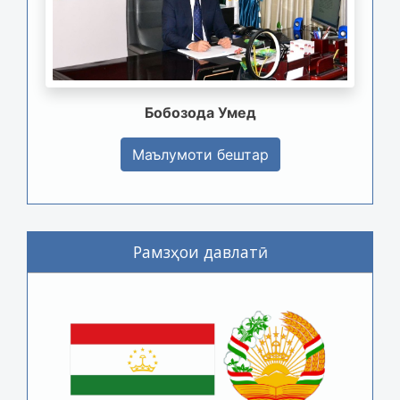
Бобозода Умед
Маълумоти бештар
Рамзҳои давлатӣ