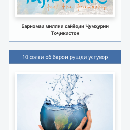
Барномаи миллии сайёҳии Ҷумҳурии
Тоҷикистон
10 солаи об барои рушди устувор