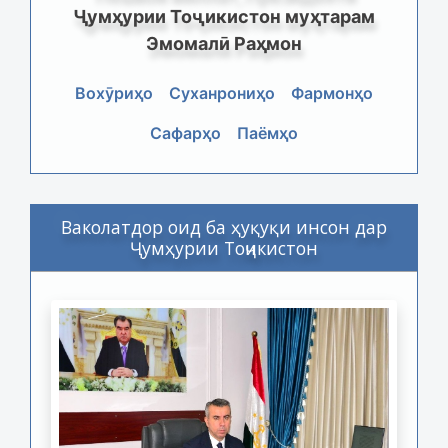
Ҷумҳурии Тоҷикистон муҳтарам
Эмомалӣ Раҳмон
Вохӯриҳо
Суханрониҳо
Фармонҳо
Сафарҳо
Паёмҳо
Ваколатдор оид ба ҳуқуқи инсон дар
Ҷумҳурии Тоҷикистон