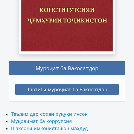
Муроҷиат ба Ваколатдор
Тартиби муроҷиат ба Ваколатдор
Таълим дар соҳаи ҳуқуқи инсон
Муқовимат ба коррупсия
Шахсони имконияташон маҳдуд