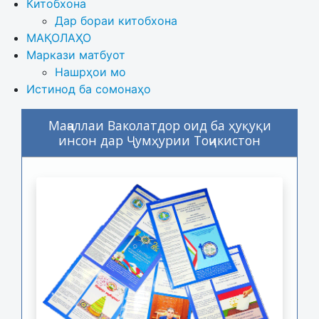
Китобхона
Дар бораи китобхона 
МАҚОЛАҲО
Маркази матбуот
Нашрҳои мо
Истинод ба сомонаҳо
Маҷаллаи Ваколатдор оид ба ҳуқуқи
инсон дар Ҷумҳурии Тоҷикистон