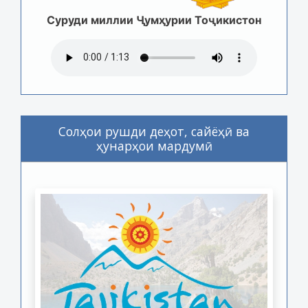
Суруди миллии Ҷумҳурии Тоҷикистон
Солҳои рушди деҳот, сайёҳӣ ва
ҳунарҳои мардумӣ