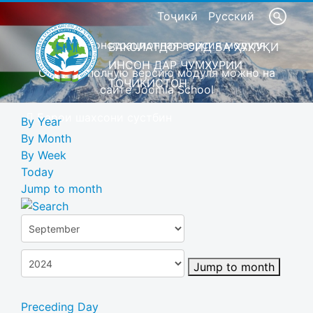
Тоҷикӣ
Русский
Это демонстрационная версия модуля
ВАКОЛАТДОР ОИД БА ҲУҚУҚИ
ИНСОН ДАР ҶУМҲУРИИ
Скачать полную версию модуля можно на
ТОҶИКИСТОН
сайте Joomla School
Барои шахсони сустбин
By Year
By Month
By Week
Today
Jump to month
Jump to month
Preceding Day