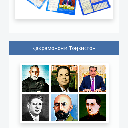
Қаҳрамонони Тоҷикистон