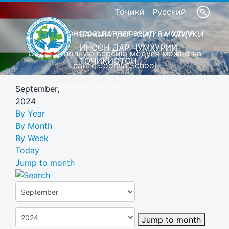
Тоҷикӣ
Русский
Это демонстрационная версия модуля
ВАКОЛАТДОР ОИД БА ҲУҚУҚИ
ИНСОН ДАР ҶУМҲУРИИ
Скачать полную версию модуля можно на
ТОҶИКИСТОН
сайте Joomla School
Барои шахсони сустбин
September,
2024
By Year
By Month
By Week
Today
Jump to month
Jump to month