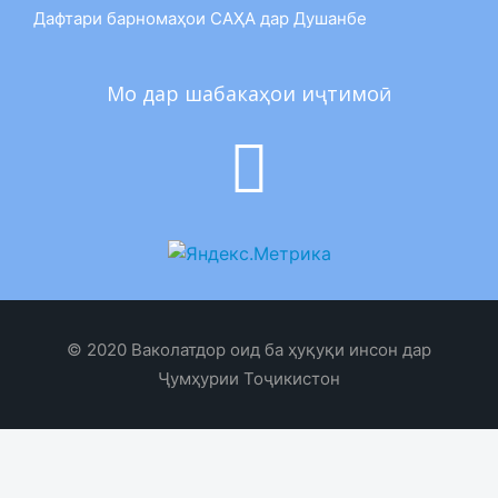
Дафтари барномаҳои САҲА дар Душанбе
Мо дар шабакаҳои иҷтимоӣ
© 2020 Ваколатдор оид ба ҳуқуқи инсон дар
Ҷумҳурии Тоҷикистон