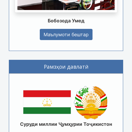
Бобозода Умед
Маълумоти бештар
Рамзҳои давлатӣ
Суруди миллии Ҷумҳурии Тоҷикистон