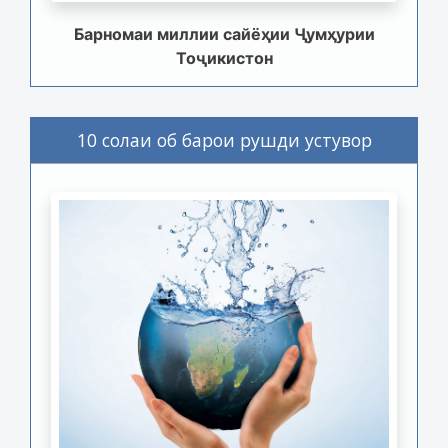
Барномаи миллии сайёҳии Ҷумҳурии
Тоҷикистон
10 солаи об барои рушди устувор