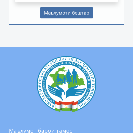
Маълумоти бештар
Маълумот барои тамос