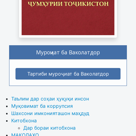
Муроҷиат ба Ваколатдор
Тартиби муроҷиат ба Ваколатдор
Таълим дар соҳаи ҳуқуқи инсон
Муқовимат ба коррупсия
Шахсони имконияташон маҳдуд
Китобхона
Дар бораи китобхона 
МАҚОЛАҲО