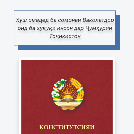
Хуш омадед ба сомонаи Ваколатдор
оид ба ҳуқуқи инсон дар Ҷумҳурии
Тоҷикистон