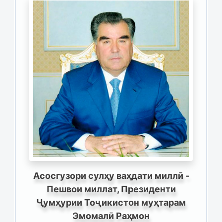
Асосгузори сулҳу ваҳдати миллӣ -
Пешвои миллат, Президенти
Ҷумҳурии Тоҷикистон муҳтарам
Эмомалӣ Раҳмон