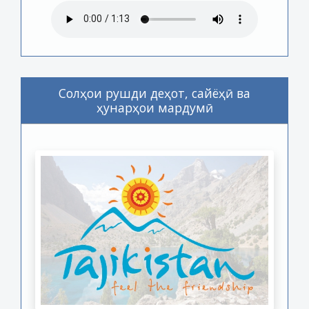
Солҳои рушди деҳот, сайёҳӣ ва
ҳунарҳои мардумӣ