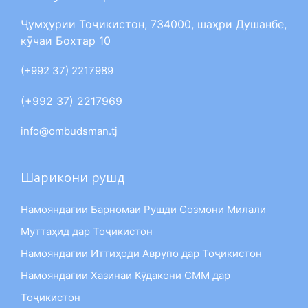
Ҷумҳурии Тоҷикистон, 734000, шаҳри Душанбе,
кӯчаи Бохтар 10
(+992 37) 2217989
(+992 37) 2217969
info@ombudsman.tj
Шарикони рушд
Намояндагии Барномаи Рушди Созмони Милали
Муттаҳид дар Тоҷикистон
Намояндагии Иттиҳоди Аврупо дар Тоҷикистон
Намояндагии Хазинаи Кӯдакони СММ дар
Тоҷикистон