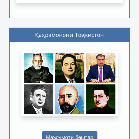
Қаҳрамонони Тоҷикистон
Маълумоти бештар