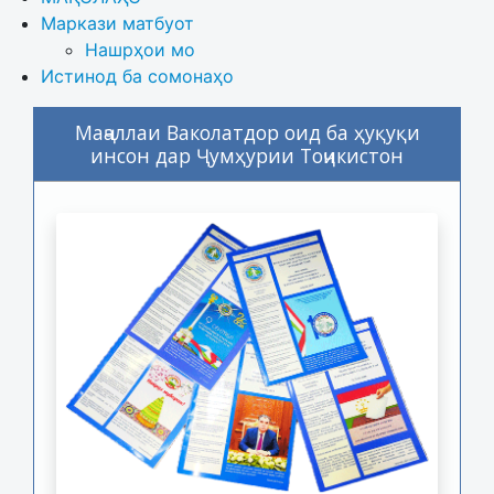
Маркази матбуот
Нашрҳои мо
Истинод ба сомонаҳо
Маҷаллаи Ваколатдор оид ба ҳуқуқи
инсон дар Ҷумҳурии Тоҷикистон