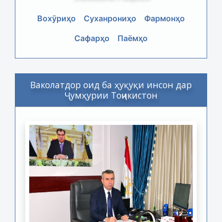
Вохӯриҳо
Суханрониҳо
Фармонҳо
Сафарҳо
Паёмҳо
Ваколатдор оид ба ҳуқуқи инсон дар
Ҷумҳурии Тоҷикистон