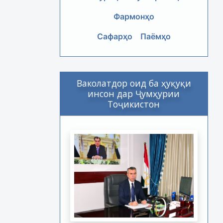
Фармонҳо
Сафарҳо
Паёмҳо
Ваколатдор оид ба ҳуқуқи
инсон дар Ҷумҳурии
Тоҷикистон