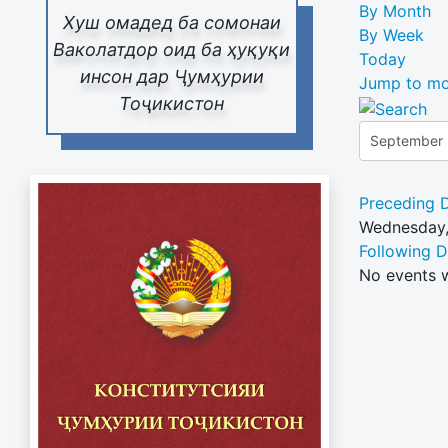
By Month
Хуш омадед ба сомонаи
By Week
Ваколатдор оид ба ҳуқуқи
Today
инсон дар Ҷумҳурии
Jump to mo
Тоҷикистон
Preceding 
Wednesday,
Following 
No events 