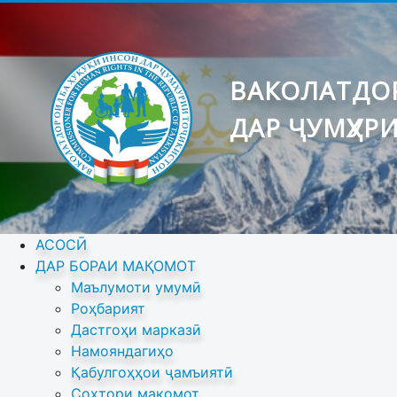
ВАКОЛАТДОР
ДАР ҶУМҲУР
АСОСӢ
ДАР БОРАИ МАҚОМОТ
Маълумоти умумӣ
Роҳбарият
Дастгоҳи марказӣ
Намояндагиҳо
Қабулгоҳҳои ҷамъиятӣ
Сохтори мақомот