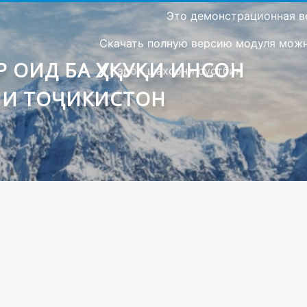
Это демонстрационная в
Скачать полную версию модуля можно
 ОИД БА ҲУҚУҚИ ИНСОН
Барои шахсони сустбин
ИИ ТОҶИКИСТОН