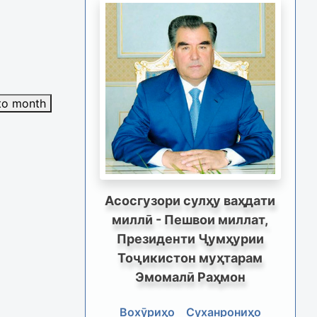
to month
Асосгузори сулҳу ваҳдати
миллӣ - Пешвои миллат,
Президенти Ҷумҳурии
Тоҷикистон муҳтарам
Эмомалӣ Раҳмон
Вохӯриҳо
Суханрониҳо