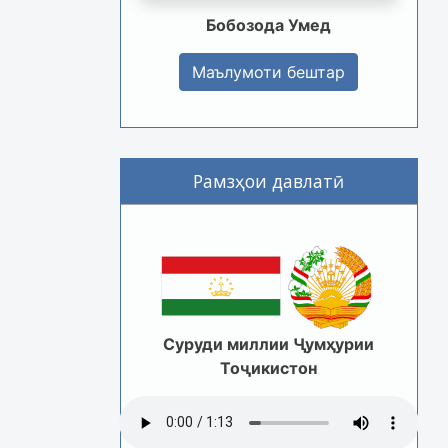
Бобозода Умед
Маълумоти бештар
Рамзҳои давлатӣ
Суруди миллии Ҷумҳурии
Тоҷикистон