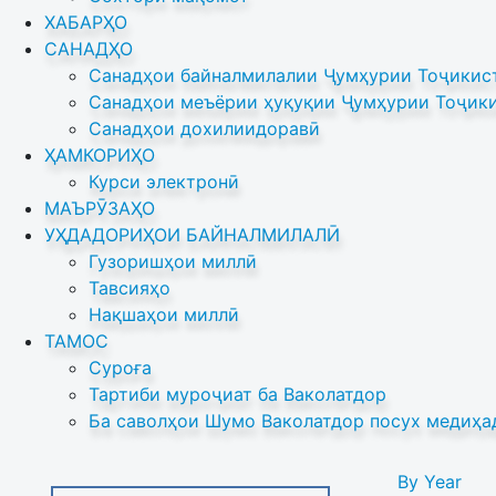
ХАБАРҲО
САНАДҲО
Санадҳои байналмилалии Ҷумҳурии Тоҷикист
Санадҳои меъёрии ҳуқуқии Ҷумҳурии Тоҷики
Санадҳои дохилиидоравӣ
ҲАМКОРИҲО
Курси электронӣ
МАЪРӮЗАҲО
УҲДАДОРИҲОИ БАЙНАЛМИЛАЛӢ
Гузоришҳои миллӣ
Тавсияҳо
Нақшаҳои миллӣ
ТАМОС
Суроға
Тартиби муроҷиат ба Ваколатдор
Ба саволҳои Шумо Ваколатдор посух медиҳа
By Year