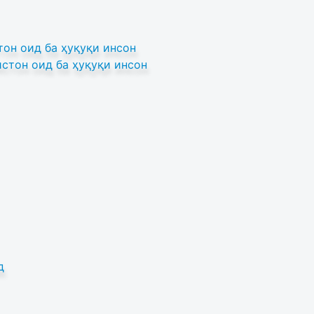
он оид ба ҳуқуқи инсон
стон оид ба ҳуқуқи инсон
д