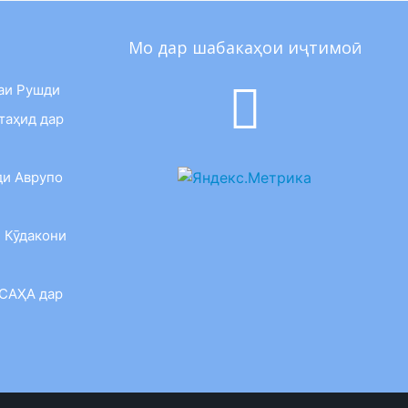
Мо дар шабакаҳои иҷтимоӣ
аи Рушди
таҳид дар
ди Аврупо
 Кӯдакони
 САҲА дар