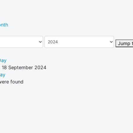
nth
Jump 
Day
 18 September 2024
Day
were found