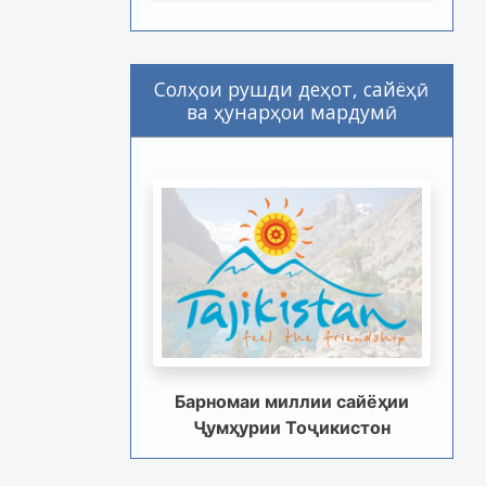
Солҳои рушди деҳот, сайёҳӣ
ва ҳунарҳои мардумӣ
Барномаи миллии сайёҳии
Ҷумҳурии Тоҷикистон