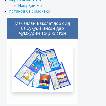
Нашрҳои мо
Истинод ба сомонаҳо
Маҷаллаи Ваколатдор оид
ба ҳуқуқи инсон дар
Ҷумҳурии Тоҷикистон