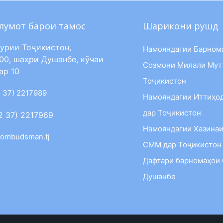
лумот барои тамос
Шарикони рушд
урии Тоҷикистон,
Намояндагии Барном
00, шаҳри Душанбе, кӯчаи
Созмони Милали Мут
ар 10
Тоҷикистон
 37) 2217989
Намояндагии Иттиҳо
дар Тоҷикистон
2 37) 2217969
Намояндагии Хазинаи
ombudsman.tj
СММ дар Тоҷикистон
Дафтари барномаҳои
Душанбе