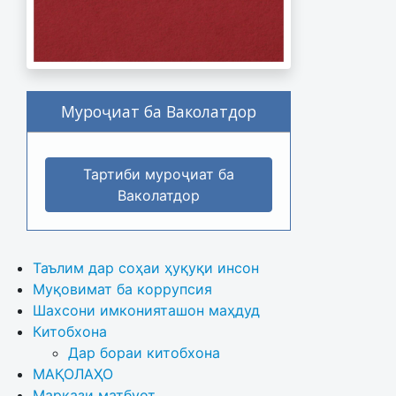
Муроҷиат ба Ваколатдор
Тартиби муроҷиат ба
Ваколатдор
Таълим дар соҳаи ҳуқуқи инсон
Муқовимат ба коррупсия
Шахсони имконияташон маҳдуд
Китобхона
Дар бораи китобхона 
МАҚОЛАҲО
Маркази матбуот