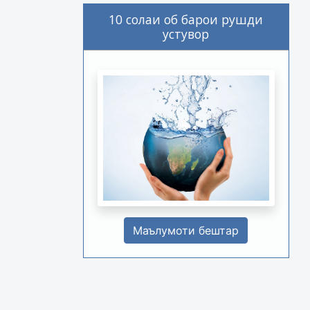
10 солаи об барои рушди
устувор
Маълумоти бештар