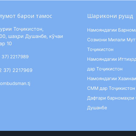
лумот барои тамос
Шарикони рушд
урии Тоҷикистон,
Намояндагии Барном
00, шаҳри Душанбе, кӯчаи
Созмони Милали Мут
ар 10
Тоҷикистон
 37) 2217989
Намояндагии Иттиҳо
дар Тоҷикистон
2 37) 2217969
Намояндагии Хазинаи
ombudsman.tj
СММ дар Тоҷикистон
Дафтари барномаҳои
Душанбе