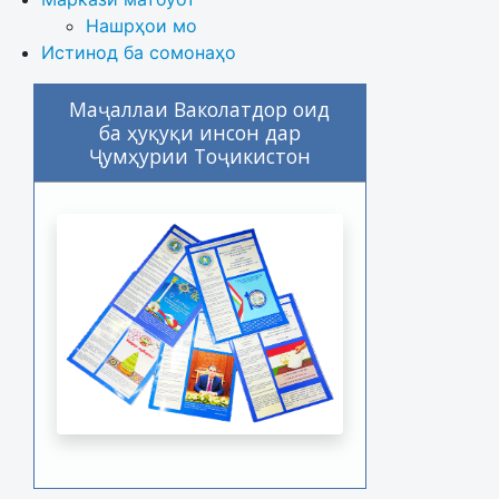
Нашрҳои мо
Истинод ба сомонаҳо
Маҷаллаи Ваколатдор оид
ба ҳуқуқи инсон дар
Ҷумҳурии Тоҷикистон