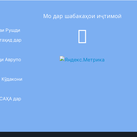
Мо дар шабакаҳои иҷтимоӣ
аи Рушди
таҳид дар
ди Аврупо
 Кӯдакони
 САҲА дар