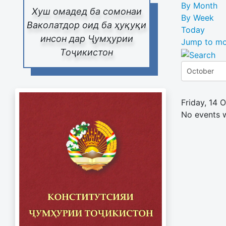
By Month
Хуш омадед ба сомонаи
By Week
Ваколатдор оид ба ҳуқуқи
Today
инсон дар Ҷумҳурии
Jump to mo
Тоҷикистон
Friday, 14 
No events 