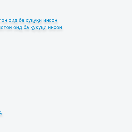
он оид ба ҳуқуқи инсон
стон оид ба ҳуқуқи инсон
д