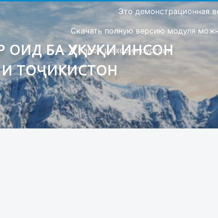
Это демонстрационная в
Скачать полную версию модуля можно
 ОИД БА ҲУҚУҚИ ИНСОН
Барои шахсони сустбин
ИИ ТОҶИКИСТОН