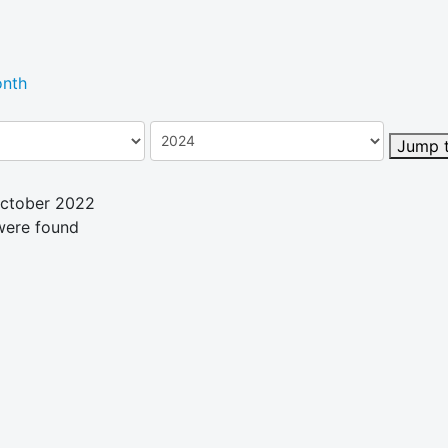
nth
Jump 
October 2022
were found