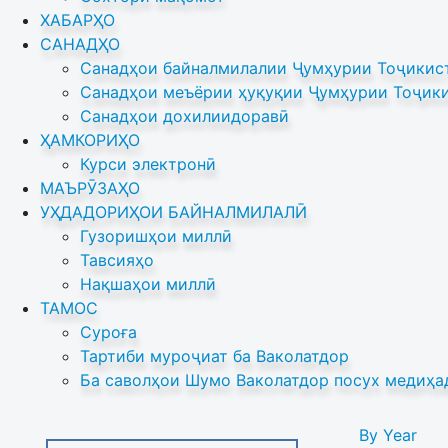
ХАБАРҲО
САНАДҲО
Санадҳои байналмилалии Ҷумҳурии Тоҷикист
Санадҳои меъёрии ҳуқуқии Ҷумҳурии Тоҷики
Санадҳои дохилиидоравӣ
ҲАМКОРИҲО
Курси электронӣ
МАЪРӮЗАҲО
УҲДАДОРИҲОИ БАЙНАЛМИЛАЛӢ
Гузоришҳои миллӣ
Тавсияҳо
Нақшаҳои миллӣ
ТАМОС
Суроға
Тартиби муроҷиат ба Ваколатдор
Ба саволҳои Шумо Ваколатдор посух медиҳа
By Year