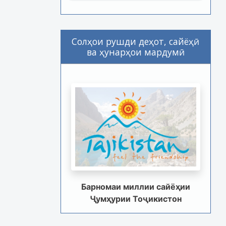
Солҳои рушди деҳот, сайёҳӣ
ва ҳунарҳои мардумӣ
Барномаи миллии сайёҳии
Ҷумҳурии Тоҷикистон