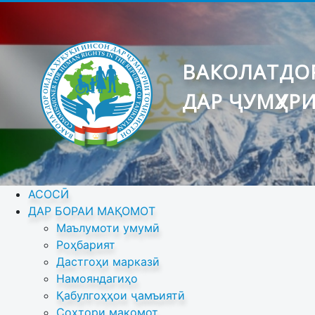
ВАКОЛАТДОР
ДАР ҶУМҲУР
АСОСӢ
ДАР БОРАИ МАҚОМОТ
Маълумоти умумӣ
Роҳбарият
Дастгоҳи марказӣ
Намояндагиҳо
Қабулгоҳҳои ҷамъиятӣ
Сохтори мақомот