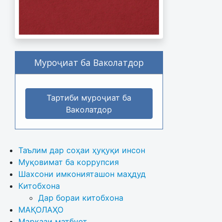
Муроҷиат ба Ваколатдор
Тартиби муроҷиат ба
Ваколатдор
Таълим дар соҳаи ҳуқуқи инсон
Муқовимат ба коррупсия
Шахсони имконияташон маҳдуд
Китобхона
Дар бораи китобхона 
МАҚОЛАҲО
Маркази матбуот