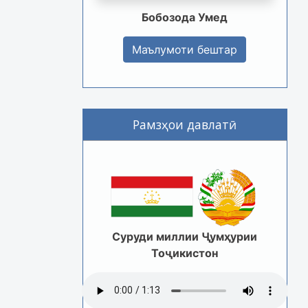
Бобозода Умед
Маълумоти бештар
Рамзҳои давлатӣ
Суруди миллии Ҷумҳурии
Тоҷикистон