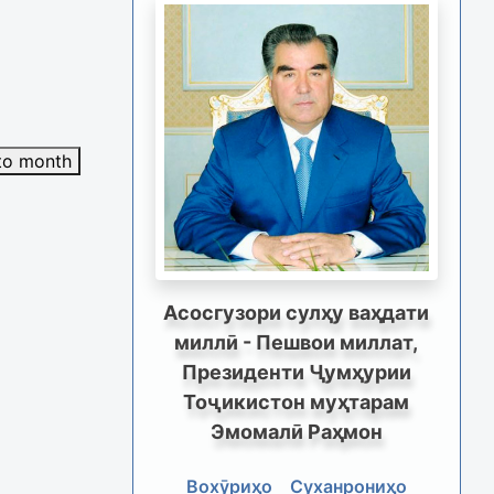
to month
Асосгузори сулҳу ваҳдати
миллӣ - Пешвои миллат,
Президенти Ҷумҳурии
Тоҷикистон муҳтарам
Эмомалӣ Раҳмон
Вохӯриҳо
Суханрониҳо