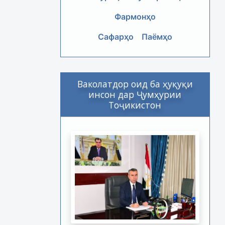
Фармонҳо
Сафарҳо
Паёмҳо
Ваколатдор оид ба ҳуқуқи
инсон дар Ҷумҳурии
Тоҷикистон