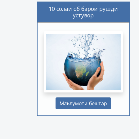
10 солаи об барои рушди
устувор
Маълумоти бештар