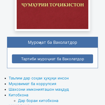
Муроҷиат ба Ваколатдор
Тартиби муроҷиат ба Ваколатдор
Таълим дар соҳаи ҳуқуқи инсон
Муқовимат ба коррупсия
Шахсони имконияташон маҳдуд
Китобхона
Дар бораи китобхона 