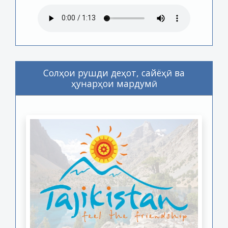
Солҳои рушди деҳот, сайёҳӣ ва
ҳунарҳои мардумӣ