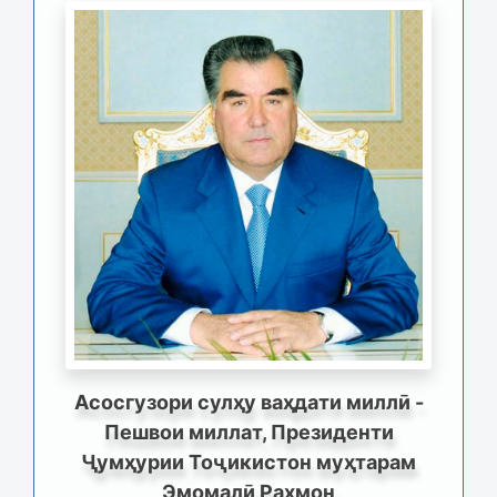
Асосгузори сулҳу ваҳдати миллӣ -
Пешвои миллат, Президенти
Ҷумҳурии Тоҷикистон муҳтарам
Эмомалӣ Раҳмон