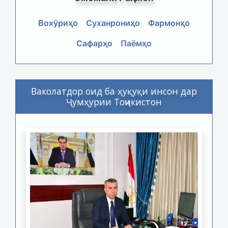
Вохӯриҳо
Суханрониҳо
Фармонҳо
Сафарҳо
Паёмҳо
Ваколатдор оид ба ҳуқуқи инсон дар
Ҷумҳурии Тоҷикистон