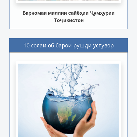
Барномаи миллии сайёҳии Ҷумҳурии
Тоҷикистон
10 солаи об барои рушди устувор