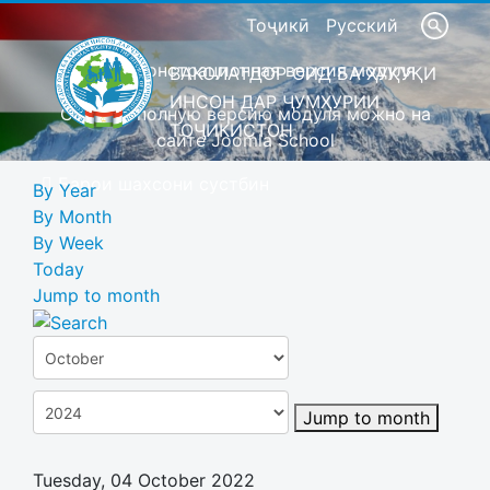
Тоҷикӣ
Русский
Это демонстрационная версия модуля
ВАКОЛАТДОР ОИД БА ҲУҚУҚИ
ИНСОН ДАР ҶУМҲУРИИ
Скачать полную версию модуля можно на
ТОҶИКИСТОН
сайте Joomla School
Барои шахсони сустбин
By Year
By Month
By Week
Today
Jump to month
Jump to month
Tuesday, 04 October 2022