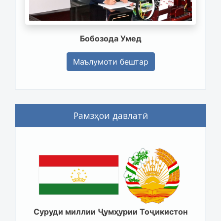
Бобозода Умед
Маълумоти бештар
Рамзҳои давлатӣ
Суруди миллии Ҷумҳурии Тоҷикистон