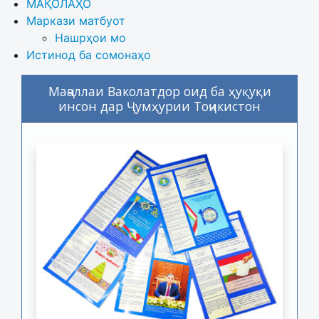
МАҚОЛАҲО
Маркази матбуот
Нашрҳои мо
Истинод ба сомонаҳо
Маҷаллаи Ваколатдор оид ба ҳуқуқи
инсон дар Ҷумҳурии Тоҷикистон