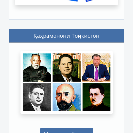
Қаҳрамонони Тоҷикистон