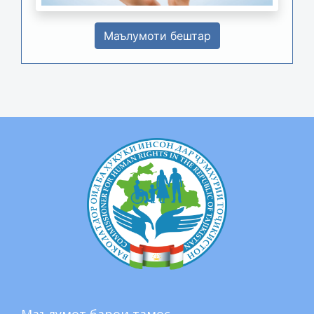
Маълумоти бештар
Маълумот барои тамос