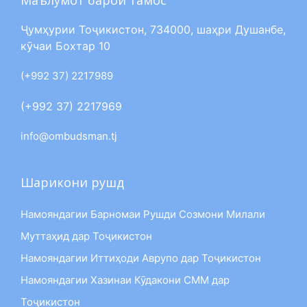
Ҷумҳурии Тоҷикистон, 734000, шаҳри Душанбе,
кӯчаи Бохтар 10
(+992 37) 2217989
(+992 37) 2217969
info@ombudsman.tj
Шарикони рушд
Намояндагии Барномаи Рушди Созмони Милали
Муттаҳид дар Тоҷикистон
Намояндагии Иттиҳоди Аврупо дар Тоҷикистон
Намояндагии Хазинаи Кӯдакони СММ дар
Тоҷикистон