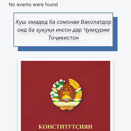
No events were found
Хуш омадед ба сомонаи Ваколатдор
оид ба ҳуқуқи инсон дар Ҷумҳурии
Тоҷикистон