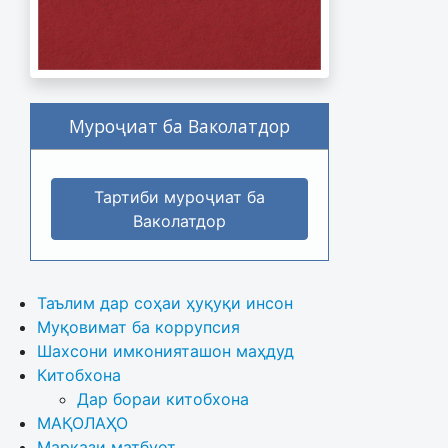
Муроҷиат ба Ваколатдор
Тартиби муроҷиат ба
Ваколатдор
Таълим дар соҳаи ҳуқуқи инсон
Муқовимат ба коррупсия
Шахсони имконияташон маҳдуд
Китобхона
Дар бораи китобхона 
МАҚОЛАҲО
Маркази матбуот