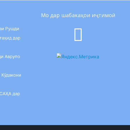
Мо дар шабакаҳои иҷтимоӣ
аи Рушди
таҳид дар
ди Аврупо
 Кӯдакони
 САҲА дар