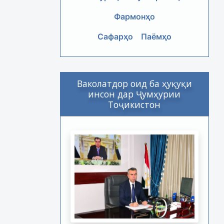
Фармонҳо
Сафарҳо
Паёмҳо
Ваколатдор оид ба ҳуқуқи
инсон дар Ҷумҳурии
Тоҷикистон