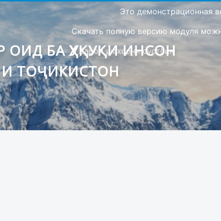
Это демонстрационная в
Скачать полную версию модуля можно
 ОИД БА ҲУҚУҚИ ИНСОН
Барои шахсони сустбин
ИИ ТОҶИКИСТОН