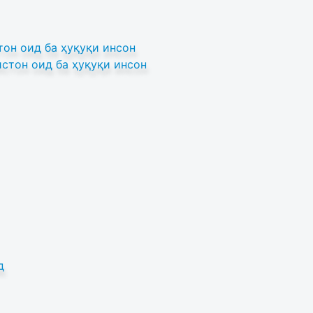
он оид ба ҳуқуқи инсон
стон оид ба ҳуқуқи инсон
д