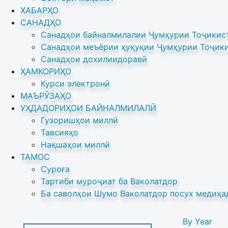
ХАБАРҲО
САНАДҲО
Санадҳои байналмилалии Ҷумҳурии Тоҷикист
Санадҳои меъёрии ҳуқуқии Ҷумҳурии Тоҷики
Санадҳои дохилиидоравӣ
ҲАМКОРИҲО
Курси электронӣ
МАЪРӮЗАҲО
УҲДАДОРИҲОИ БАЙНАЛМИЛАЛӢ
Гузоришҳои миллӣ
Тавсияҳо
Нақшаҳои миллӣ
ТАМОС
Суроға
Тартиби муроҷиат ба Ваколатдор
Ба саволҳои Шумо Ваколатдор посух медиҳа
By Year