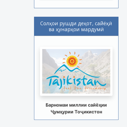
Солҳои рушди деҳот, сайёҳӣ
ва ҳунарҳои мардумӣ
Барномаи миллии сайёҳии
Ҷумҳурии Тоҷикистон