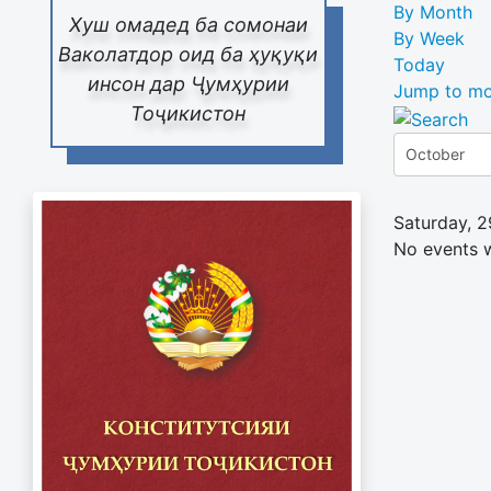
By Month
Хуш омадед ба сомонаи
By Week
Ваколатдор оид ба ҳуқуқи
Today
инсон дар Ҷумҳурии
Jump to mo
Тоҷикистон
Saturday, 
No events 