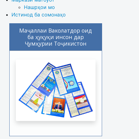
Нашрҳои мо
Истинод ба сомонаҳо
Маҷаллаи Ваколатдор оид
ба ҳуқуқи инсон дар
Ҷумҳурии Тоҷикистон