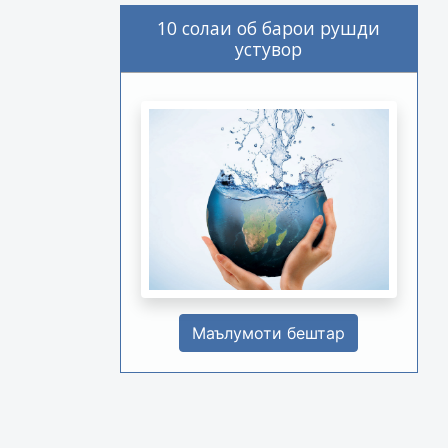
10 солаи об барои рушди
устувор
Маълумоти бештар