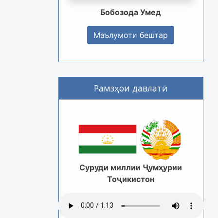
Бобозода Умед
Маълумоти бештар
Рамзҳои давлатӣ
Суруди миллии Ҷумҳурии
Тоҷикистон