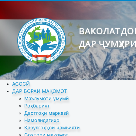
ВАКОЛАТДОР
ДАР ҶУМҲУР
АСОСӢ
ДАР БОРАИ МАҚОМОТ
Маълумоти умумӣ
Роҳбарият
Дастгоҳи марказӣ
Намояндагиҳо
Қабулгоҳҳои ҷамъиятӣ
Сохтори мақомот