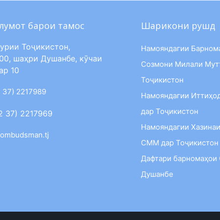
лумот барои тамос
Шарикони рушд
урии Тоҷикистон,
Намояндагии Барном
00, шаҳри Душанбе, кӯчаи
Созмони Милали Мут
ар 10
Тоҷикистон
 37) 2217989
Намояндагии Иттиҳо
дар Тоҷикистон
2 37) 2217969
Намояндагии Хазинаи
ombudsman.tj
СММ дар Тоҷикистон
Дафтари барномаҳои
Душанбе