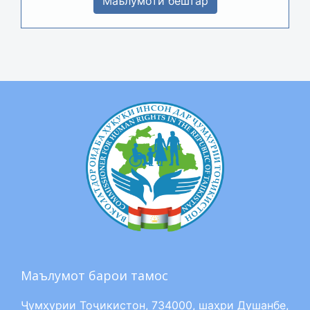
Маълумоти бештар
Маълумот барои тамос
Ҷумҳурии Тоҷикистон, 734000, шаҳри Душанбе,