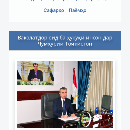
Сафарҳо
Паёмҳо
Ваколатдор оид ба ҳуқуқи инсон дар
Ҷумҳурии Тоҷикистон