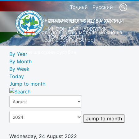
Тоҷикӣ
Русский
Это демонстрационная версия модуля
ВАКОЛАТДОР ОИД БА ҲУҚУҚИ
ИНСОН ДАР ҶУМҲУРИИ
Скачать полную версию модуля можно на
ТОҶИКИСТОН
сайте Joomla School
Барои шахсони сустбин
By Year
By Month
By Week
Today
Jump to month
Jump to month
Wednesday, 24 August 2022