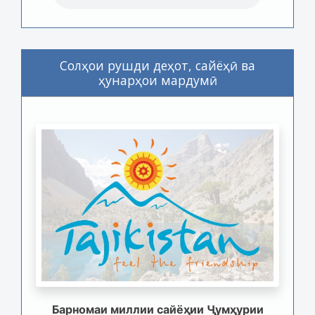
Солҳои рушди деҳот, сайёҳӣ ва
ҳунарҳои мардумӣ
Барномаи миллии сайёҳии Ҷумҳурии