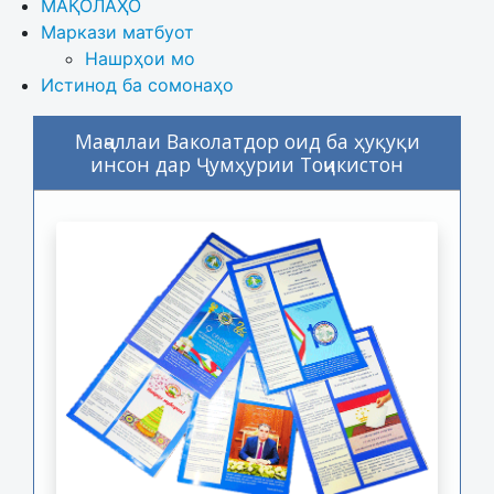
МАҚОЛАҲО
Маркази матбуот
Нашрҳои мо
Истинод ба сомонаҳо
Маҷаллаи Ваколатдор оид ба ҳуқуқи
инсон дар Ҷумҳурии Тоҷикистон