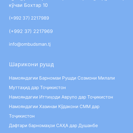
кӯчаи Бохтар 10
(+992 37) 2217989
(+992 37) 2217969
info@ombudsman.tj
Шарикони рушд
Намояндагии Барномаи Рушди Созмони Милали
Муттаҳид дар Тоҷикистон
Намояндагии Иттиҳоди Аврупо дар Тоҷикистон
Намояндагии Хазинаи Кӯдакони СММ дар
Тоҷикистон
Дафтари барномаҳои САҲА дар Душанбе