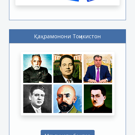
Қаҳрамонони Тоҷикистон