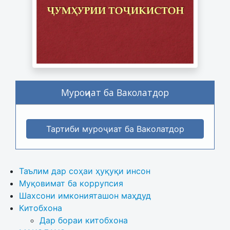
Муроҷиат ба Ваколатдор
Тартиби муроҷиат ба Ваколатдор
Таълим дар соҳаи ҳуқуқи инсон
Муқовимат ба коррупсия
Шахсони имконияташон маҳдуд
Китобхона
Дар бораи китобхона 