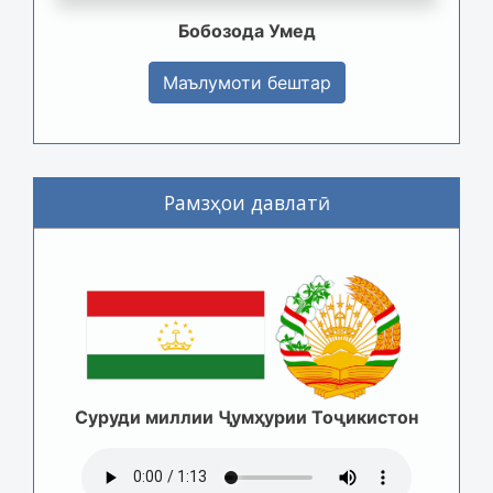
Бобозода Умед
Маълумоти бештар
Рамзҳои давлатӣ
Суруди миллии Ҷумҳурии Тоҷикистон