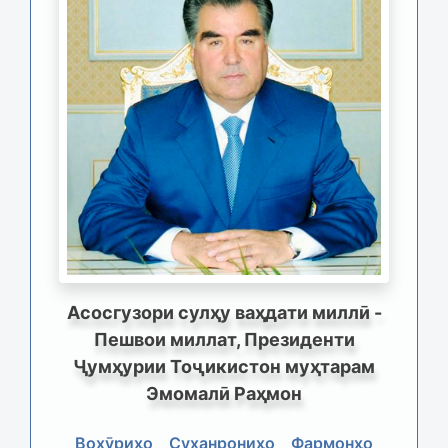
Асосгузори сулҳу ваҳдати миллӣ -
Пешвои миллат, Президенти
Ҷумҳурии Тоҷикистон муҳтарам
Эмомалӣ Раҳмон
Вохӯриҳо
Суханрониҳо
Фармонҳо