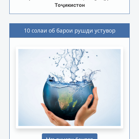
Тоҷикистон
10 солаи об барои рушди устувор