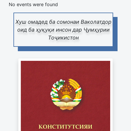
No events were found
Хуш омадед ба сомонаи Ваколатдор
оид ба ҳуқуқи инсон дар Ҷумҳурии
Тоҷикистон