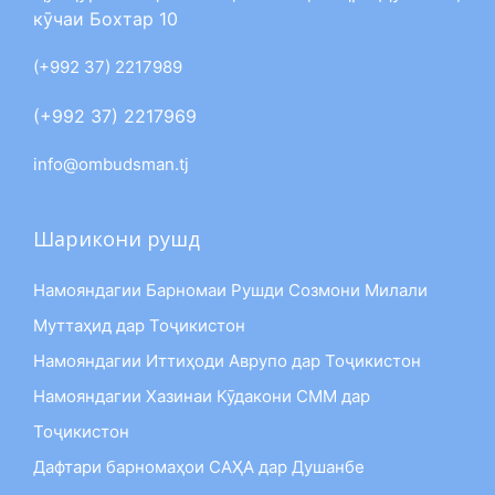
кӯчаи Бохтар 10
(+992 37) 2217989
(+992 37) 2217969
info@ombudsman.tj
Шарикони рушд
Намояндагии Барномаи Рушди Созмони Милали
Муттаҳид дар Тоҷикистон
Намояндагии Иттиҳоди Аврупо дар Тоҷикистон
Намояндагии Хазинаи Кӯдакони СММ дар
Тоҷикистон
Дафтари барномаҳои САҲА дар Душанбе