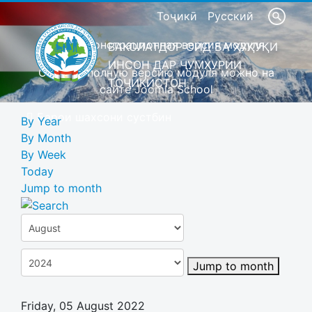
Тоҷикӣ
Русский
Это демонстрационная версия модуля
ВАКОЛАТДОР ОИД БА ҲУҚУҚИ
ИНСОН ДАР ҶУМҲУРИИ
Скачать полную версию модуля можно на
ТОҶИКИСТОН
сайте Joomla School
Барои шахсони сустбин
By Year
By Month
By Week
Today
Jump to month
Jump to month
Friday, 05 August 2022