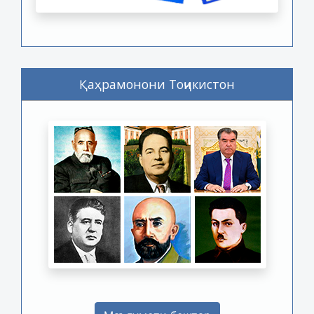
Қаҳрамонони Тоҷикистон