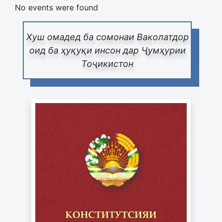
No events were found
Хуш омадед ба сомонаи Ваколатдор
оид ба ҳуқуқи инсон дар Ҷумҳурии
Тоҷикистон