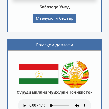
Бобозода Умед
Маълумоти бештар
Рамзҳои давлатӣ
Суруди миллии Ҷумҳурии Тоҷикистон