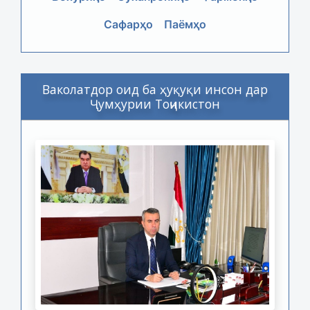
Сафарҳо
Паёмҳо
Ваколатдор оид ба ҳуқуқи инсон дар
Ҷумҳурии Тоҷикистон