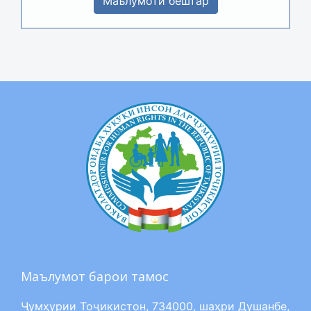
Маълумоти бештар
Маълумот барои тамос
Ҷумҳурии Тоҷикистон, 734000, шаҳри Душанбе,