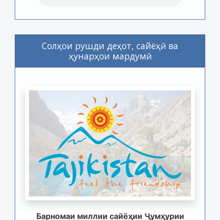
Солҳои рушди деҳот, сайёҳӣ ва
ҳунарҳои мардумӣ
Барномаи миллии сайёҳии Ҷумҳурии