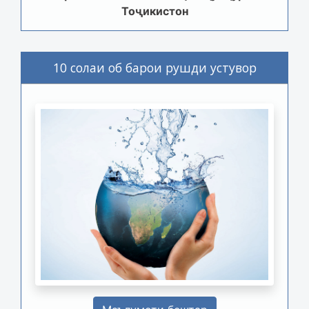
Тоҷикистон
10 солаи об барои рушди устувор