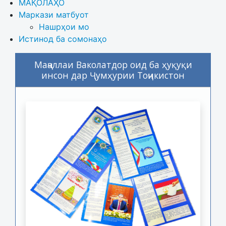
МАҚОЛАҲО
Маркази матбуот
Нашрҳои мо
Истинод ба сомонаҳо
Маҷаллаи Ваколатдор оид ба ҳуқуқи
инсон дар Ҷумҳурии Тоҷикистон