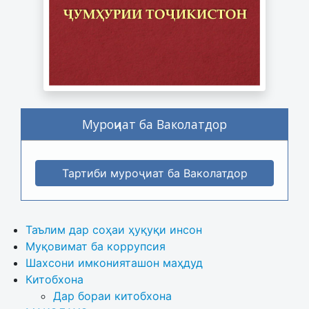
Муроҷиат ба Ваколатдор
Тартиби муроҷиат ба Ваколатдор
Таълим дар соҳаи ҳуқуқи инсон
Муқовимат ба коррупсия
Шахсони имконияташон маҳдуд
Китобхона
Дар бораи китобхона 