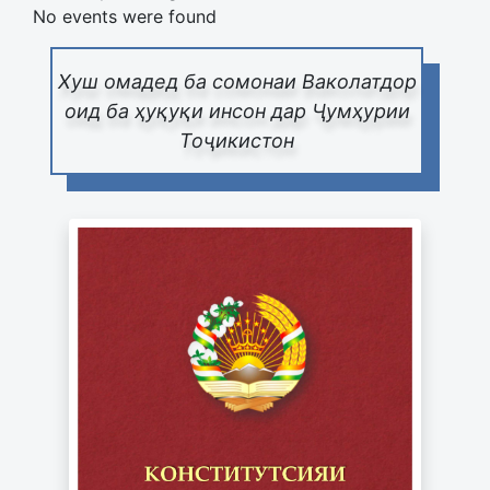
No events were found
Хуш омадед ба сомонаи Ваколатдор
оид ба ҳуқуқи инсон дар Ҷумҳурии
Тоҷикистон