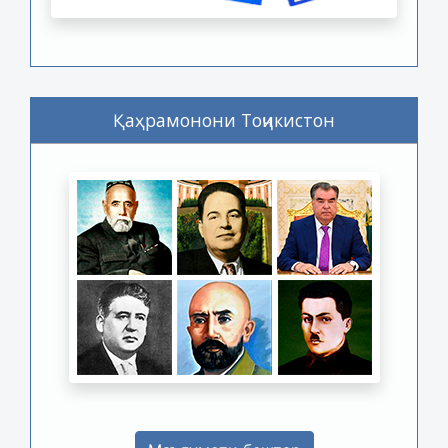
Қаҳрамонони Тоҷикистон