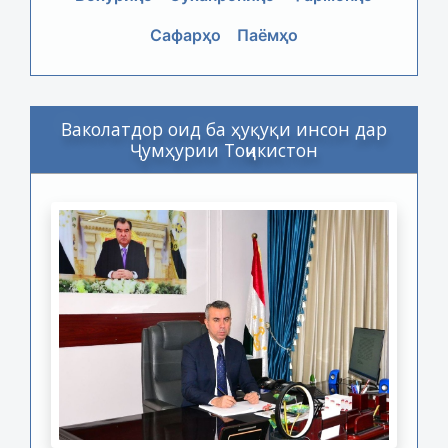
Сафарҳо
Паёмҳо
Ваколатдор оид ба ҳуқуқи инсон дар
Ҷумҳурии Тоҷикистон