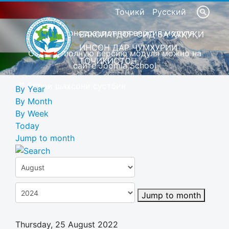
Тоҷикӣ
Русский
Это демонстрационная версия модуля
ВАКОЛАТДОР ОИД БА ҲУҚУҚИ
ИНСОН ДАР ҶУМҲУРИИ
Скачать полную версию модуля можно на
ТОҶИКИСТОН
сайте Joomla School
Барои шахсони сустбин
By Year
By Month
By Week
Today
Jump to month
Jump to month
Thursday, 25 August 2022