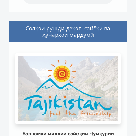
Солҳои рушди деҳот, сайёҳӣ ва
ҳунарҳои мардумӣ
Барномаи миллии сайёҳии Ҷумҳурии