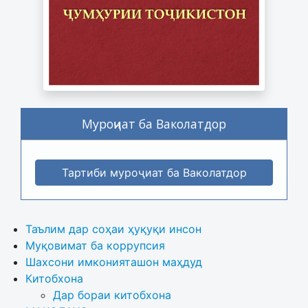
Муроҷиат ба Ваколатдор
Тартиби муроҷиат ба Ваколатдор
Таълим дар соҳаи ҳуқуқи инсон
Муқовимат ба коррупсия
Шахсони имконияташон маҳдуд
Китобхона
Дар бораи китобхона 