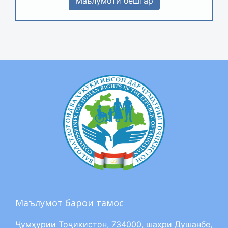
Маълумоти бештар
Маълумот барои тамос
Ҷумҳурии Тоҷикистон, 734000, шаҳри Душанбе,