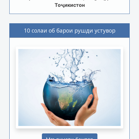
Тоҷикистон
10 солаи об барои рушди устувор