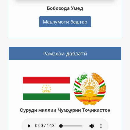
Бобозода Умед
Маълумоти бештар
Рамзҳои давлатӣ
Суруди миллии Ҷумҳурии Тоҷикистон