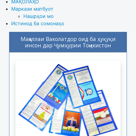
МАҚОЛАҲО
Маркази матбуот
Нашрҳои мо
Истинод ба сомонаҳо
Маҷаллаи Ваколатдор оид ба ҳуқуқи
инсон дар Ҷумҳурии Тоҷикистон