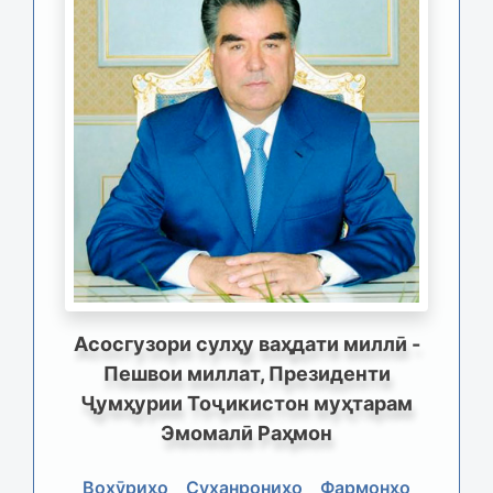
Асосгузори сулҳу ваҳдати миллӣ -
Пешвои миллат, Президенти
Ҷумҳурии Тоҷикистон муҳтарам
Эмомалӣ Раҳмон
Вохӯриҳо
Суханрониҳо
Фармонҳо