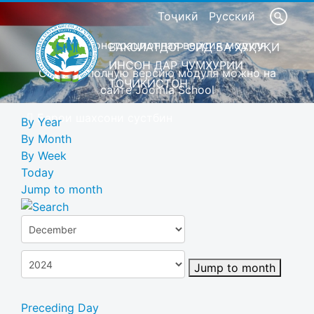
Тоҷикӣ
Русский
Это демонстрационная версия модуля
ВАКОЛАТДОР ОИД БА ҲУҚУҚИ
ИНСОН ДАР ҶУМҲУРИИ
Скачать полную версию модуля можно на
ТОҶИКИСТОН
сайте Joomla School
Барои шахсони сустбин
By Year
By Month
By Week
Today
Jump to month
Jump to month
Preceding Day