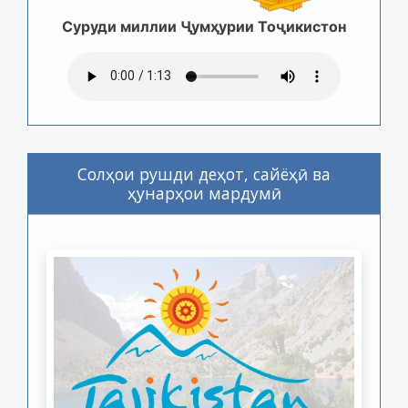
Суруди миллии Ҷумҳурии Тоҷикистон
Солҳои рушди деҳот, сайёҳӣ ва
ҳунарҳои мардумӣ