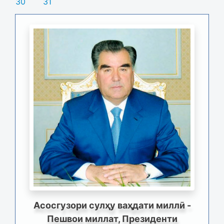
30
31
Асосгузори сулҳу ваҳдати миллӣ -
Пешвои миллат, Президенти