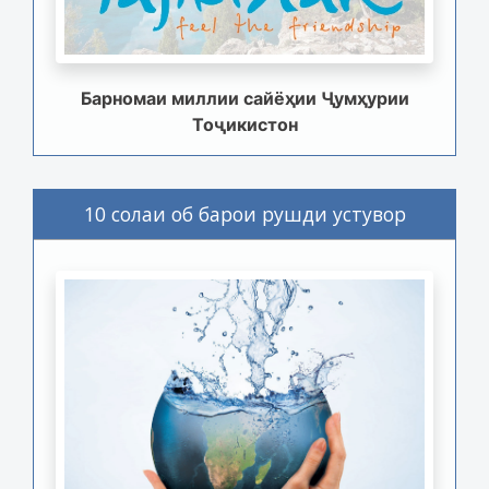
Барномаи миллии сайёҳии Ҷумҳурии
Тоҷикистон
10 солаи об барои рушди устувор