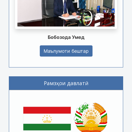
Бобозода Умед
Маълумоти бештар
Рамзҳои давлатӣ