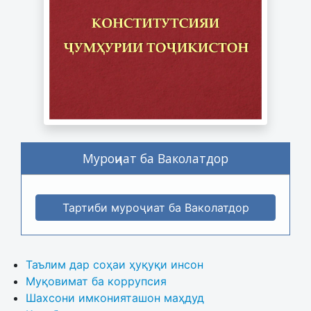
Муроҷиат ба Ваколатдор
Тартиби муроҷиат ба Ваколатдор
Таълим дар соҳаи ҳуқуқи инсон
Муқовимат ба коррупсия
Шахсони имконияташон маҳдуд