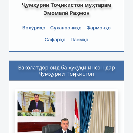
Ҷумҳурии Тоҷикистон муҳтарам
Эмомалӣ Раҳмон
Вохӯриҳо
Суханрониҳо
Фармонҳо
Сафарҳо
Паёмҳо
Ваколатдор оид ба ҳуқуқи инсон дар
Ҷумҳурии Тоҷикистон