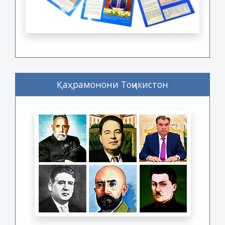
Қаҳрамонони Тоҷикистон