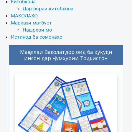
Китобхона
Дар бораи китобхона 
МАҚОЛАҲО
Маркази матбуот
Нашрҳои мо
Истинод ба сомонаҳо
Маҷаллаи Ваколатдор оид ба ҳуқуқи
инсон дар Ҷумҳурии Тоҷикистон