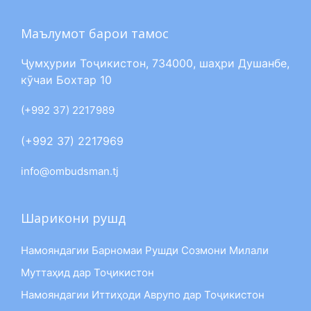
Маълумот барои тамос
Ҷумҳурии Тоҷикистон, 734000, шаҳри Душанбе,
кӯчаи Бохтар 10
(+992 37) 2217989
(+992 37) 2217969
info@ombudsman.tj
Шарикони рушд
Намояндагии Барномаи Рушди Созмони Милали
Муттаҳид дар Тоҷикистон
Намояндагии Иттиҳоди Аврупо дар Тоҷикистон