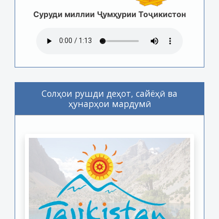
Суруди миллии Ҷумҳурии Тоҷикистон
Солҳои рушди деҳот, сайёҳӣ ва
ҳунарҳои мардумӣ