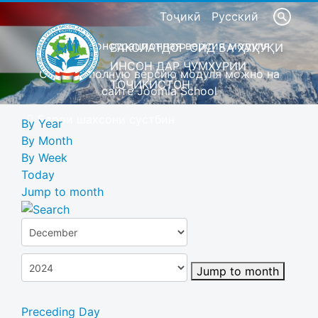
Тоҷикӣ
Русский
Это демонстрационная версия модуля
ВАКОЛАТДОР ОИД БА ҲУҚУҚИ
ИНСОН ДАР ҶУМҲУРИИ
Скачать полную версию модуля можно на
ТОҶИКИСТОН
сайте Joomla School
Барои шахсони сустбин
By Year
By Month
By Week
Today
Jump to month
Jump to month
Preceding Day