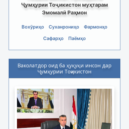
Ҷумҳурии Тоҷикистон муҳтарам
Эмомалӣ Раҳмон
Вохӯриҳо
Суханрониҳо
Фармонҳо
Сафарҳо
Паёмҳо
Ваколатдор оид ба ҳуқуқи инсон дар
Ҷумҳурии Тоҷикистон