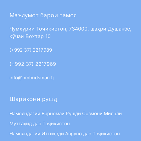
Маълумот барои тамос
Ҷумҳурии Тоҷикистон, 734000, шаҳри Душанбе,
кӯчаи Бохтар 10
(+992 37) 2217989
(+992 37) 2217969
info@ombudsman.tj
Шарикони рушд
Намояндагии Барномаи Рушди Созмони Милали
Муттаҳид дар Тоҷикистон
Намояндагии Иттиҳоди Аврупо дар Тоҷикистон