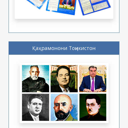
Қаҳрамонони Тоҷикистон