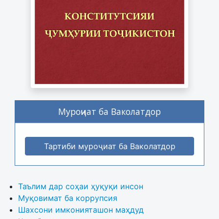
Муроҷиат ба Ваколатдор
Тартиби муроҷиат ба Ваколатдор
Таълим дар соҳаи ҳуқуқи инсон
Муқовимат ба коррупсия
Шахсони имконияташон маҳдуд