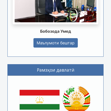
Бобозода Умед
Маълумоти бештар
Рамзҳои давлатӣ