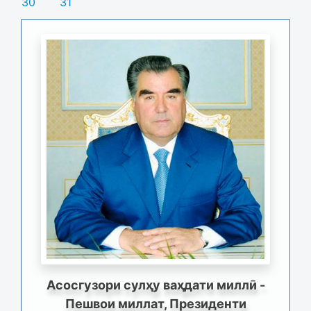
30
31
Асосгузори сулҳу ваҳдати миллӣ -
Пешвои миллат, Президенти