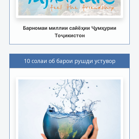
Барномаи миллии сайёҳии Ҷумҳурии
Тоҷикистон
10 солаи об барои рушди устувор