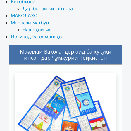
Китобхона
Дар бораи китобхона 
МАҚОЛАҲО
Маркази матбуот
Нашрҳои мо
Истинод ба сомонаҳо
Маҷаллаи Ваколатдор оид ба ҳуқуқи
инсон дар Ҷумҳурии Тоҷикистон