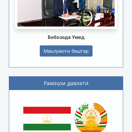
Бобозода Умед
Маълумоти бештар
Рамзҳои давлатӣ