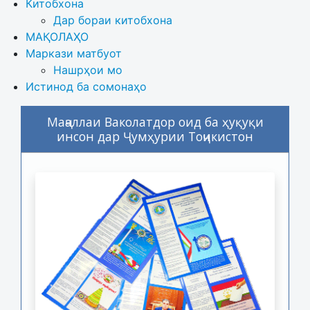
Китобхона
Дар бораи китобхона 
МАҚОЛАҲО
Маркази матбуот
Нашрҳои мо
Истинод ба сомонаҳо
Маҷаллаи Ваколатдор оид ба ҳуқуқи
инсон дар Ҷумҳурии Тоҷикистон