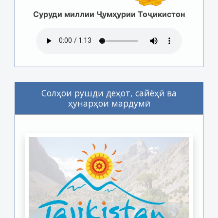
Суруди миллии Ҷумҳурии Тоҷикистон
Солҳои рушди деҳот, сайёҳӣ ва
ҳунарҳои мардумӣ