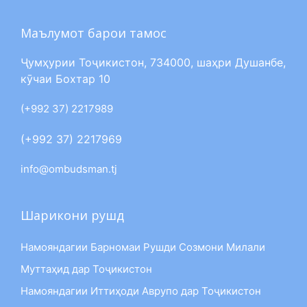
Маълумот барои тамос
Ҷумҳурии Тоҷикистон, 734000, шаҳри Душанбе,
кӯчаи Бохтар 10
(+992 37) 2217989
(+992 37) 2217969
info@ombudsman.tj
Шарикони рушд
Намояндагии Барномаи Рушди Созмони Милали
Муттаҳид дар Тоҷикистон
Намояндагии Иттиҳоди Аврупо дар Тоҷикистон