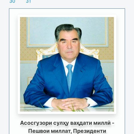
30
31
Асосгузори сулҳу ваҳдати миллӣ -
Пешвои миллат, Президенти