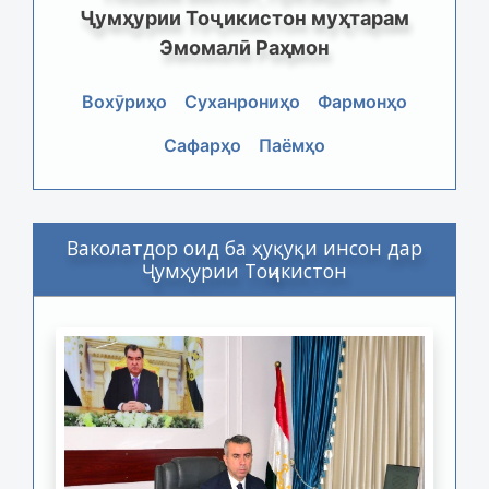
Ҷумҳурии Тоҷикистон муҳтарам
Эмомалӣ Раҳмон
Вохӯриҳо
Суханрониҳо
Фармонҳо
Сафарҳо
Паёмҳо
Ваколатдор оид ба ҳуқуқи инсон дар
Ҷумҳурии Тоҷикистон