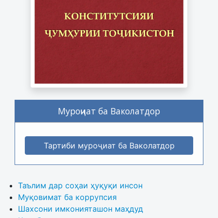
Муроҷиат ба Ваколатдор
Тартиби муроҷиат ба Ваколатдор
Таълим дар соҳаи ҳуқуқи инсон
Муқовимат ба коррупсия
Шахсони имконияташон маҳдуд