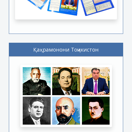
Қаҳрамонони Тоҷикистон