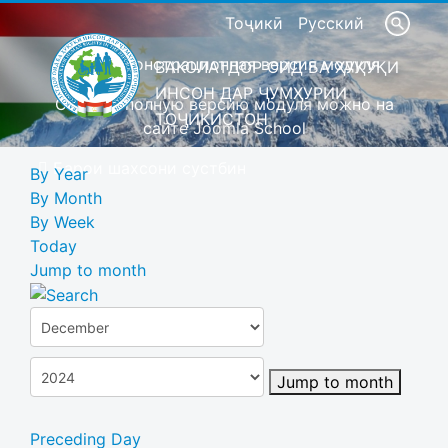
Тоҷикӣ
Русский
Это демонстрационная версия модуля
ВАКОЛАТДОР ОИД БА ҲУҚУҚИ
ИНСОН ДАР ҶУМҲУРИИ
Скачать полную версию модуля можно на
ТОҶИКИСТОН
сайте Joomla School
Барои шахсони сустбин
By Year
By Month
By Week
Today
Jump to month
Jump to month
Preceding Day