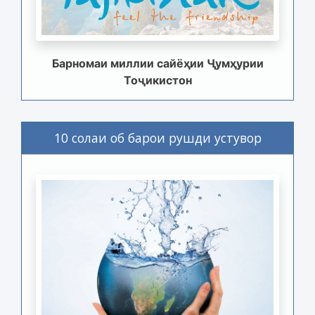
Барномаи миллии сайёҳии Ҷумҳурии
Тоҷикистон
10 солаи об барои рушди устувор