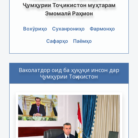
Ҷумҳурии Тоҷикистон муҳтарам
Эмомалӣ Раҳмон
Вохӯриҳо
Суханрониҳо
Фармонҳо
Сафарҳо
Паёмҳо
Ваколатдор оид ба ҳуқуқи инсон дар
Ҷумҳурии Тоҷикистон