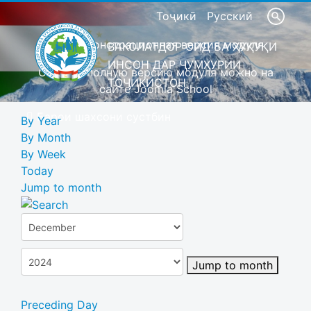
Тоҷикӣ
Русский
Это демонстрационная версия модуля
ВАКОЛАТДОР ОИД БА ҲУҚУҚИ
ИНСОН ДАР ҶУМҲУРИИ
Скачать полную версию модуля можно на
ТОҶИКИСТОН
сайте Joomla School
Барои шахсони сустбин
By Year
By Month
By Week
Today
Jump to month
Jump to month
Preceding Day