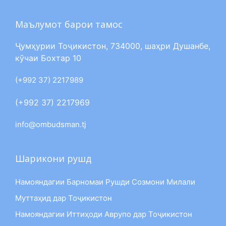
Маълумот барои тамос
Ҷумҳурии Тоҷикистон, 734000, шаҳри Душанбе,
кӯчаи Бохтар 10
(+992 37) 2217989
(+992 37) 2217969
info@ombudsman.tj
Шарикони рушд
Намояндагии Барномаи Рушди Созмони Милали
Муттаҳид дар Тоҷикистон
Намояндагии Иттиҳоди Аврупо дар Тоҷикистон