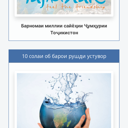
Барномаи миллии сайёҳии Ҷумҳурии
Тоҷикистон
10 солаи об барои рушди устувор