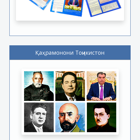
Қаҳрамонони Тоҷикистон