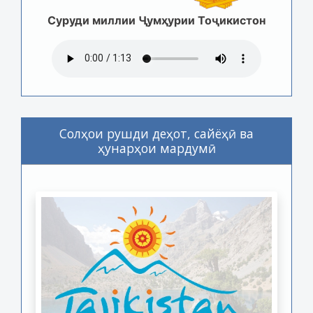
Суруди миллии Ҷумҳурии Тоҷикистон
Солҳои рушди деҳот, сайёҳӣ ва
ҳунарҳои мардумӣ