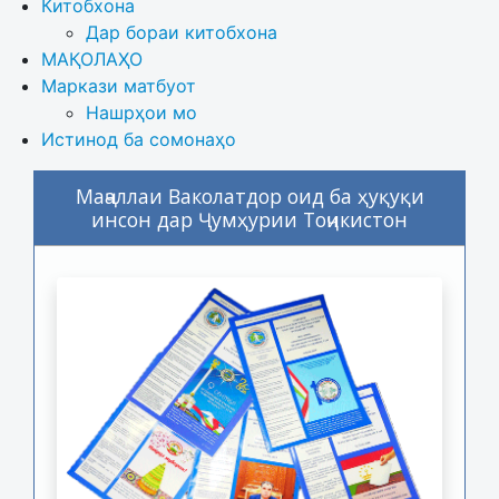
Китобхона
Дар бораи китобхона 
МАҚОЛАҲО
Маркази матбуот
Нашрҳои мо
Истинод ба сомонаҳо
Маҷаллаи Ваколатдор оид ба ҳуқуқи
инсон дар Ҷумҳурии Тоҷикистон