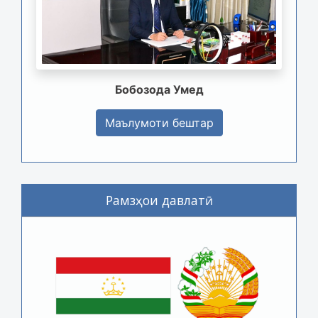
Бобозода Умед
Маълумоти бештар
Рамзҳои давлатӣ