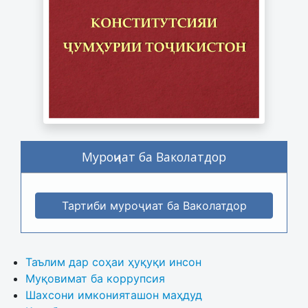
Муроҷиат ба Ваколатдор
Тартиби муроҷиат ба Ваколатдор
Таълим дар соҳаи ҳуқуқи инсон
Муқовимат ба коррупсия
Шахсони имконияташон маҳдуд