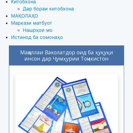
Китобхона
Дар бораи китобхона 
МАҚОЛАҲО
Маркази матбуот
Нашрҳои мо
Истинод ба сомонаҳо
Маҷаллаи Ваколатдор оид ба ҳуқуқи
инсон дар Ҷумҳурии Тоҷикистон