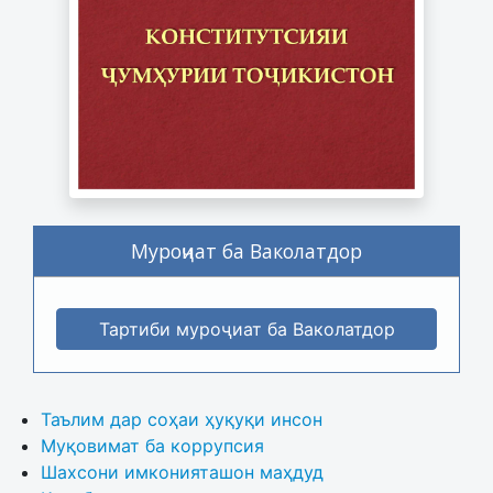
Муроҷиат ба Ваколатдор
Тартиби муроҷиат ба Ваколатдор
Таълим дар соҳаи ҳуқуқи инсон
Муқовимат ба коррупсия
Шахсони имконияташон маҳдуд