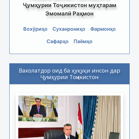
Ҷумҳурии Тоҷикистон муҳтарам
Эмомалӣ Раҳмон
Вохӯриҳо
Суханрониҳо
Фармонҳо
Сафарҳо
Паёмҳо
Ваколатдор оид ба ҳуқуқи инсон дар
Ҷумҳурии Тоҷикистон