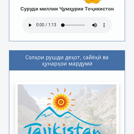
Суруди миллии Ҷумҳурии Тоҷикистон
Солҳои рушди деҳот, сайёҳӣ ва
ҳунарҳои мардумӣ