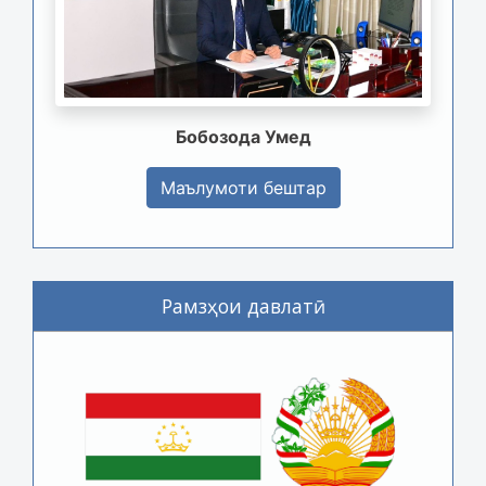
Бобозода Умед
Маълумоти бештар
Рамзҳои давлатӣ