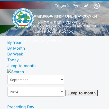
Тоҷикӣ
Русский
Это демонстрационная версия модуля
ВАКОЛАТДОР ОИД БА ҲУҚУҚИ
ИНСОН ДАР ҶУМҲУРИИ
Скачать полную версию модуля можно на
ТОҶИКИСТОН
сайте Joomla School
Барои шахсони сустбин
By Year
By Month
By Week
Today
Jump to month
Jump to month
Preceding Day