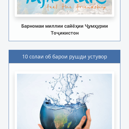
Барномаи миллии сайёҳии Ҷумҳурии
Тоҷикистон
10 солаи об барои рушди устувор