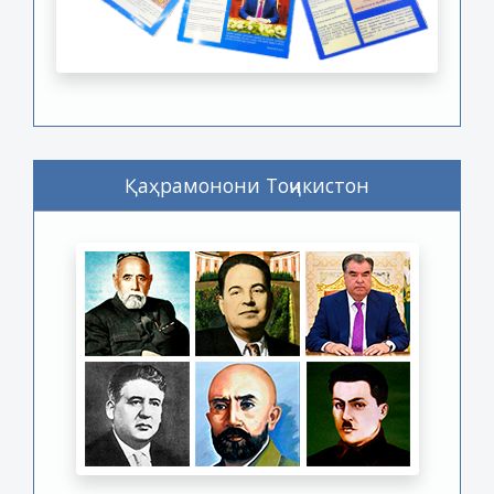
Қаҳрамонони Тоҷикистон