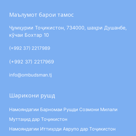
Маълумот барои тамос
Ҷумҳурии Тоҷикистон, 734000, шаҳри Душанбе,
кӯчаи Бохтар 10
(+992 37) 2217989
(+992 37) 2217969
info@ombudsman.tj
Шарикони рушд
Намояндагии Барномаи Рушди Созмони Милали
Муттаҳид дар Тоҷикистон
Намояндагии Иттиҳоди Аврупо дар Тоҷикистон