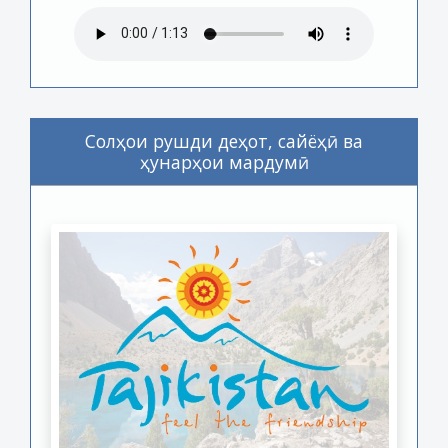
Солҳои рушди деҳот, сайёҳӣ ва
ҳунарҳои мардумӣ