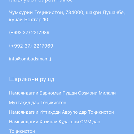
Ҷумҳурии Тоҷикистон, 734000, шаҳри Душанбе,
кӯчаи Бохтар 10
(+992 37) 2217989
(+992 37) 2217969
info@ombudsman.tj
Шарикони рушд
Намояндагии Барномаи Рушди Созмони Милали
Муттаҳид дар Тоҷикистон
Намояндагии Иттиҳоди Аврупо дар Тоҷикистон
Намояндагии Хазинаи Кӯдакони СММ дар
Тоҷикистон