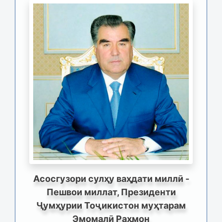
Асосгузори сулҳу ваҳдати миллӣ -
Пешвои миллат, Президенти
Ҷумҳурии Тоҷикистон муҳтарам
Эмомалӣ Раҳмон