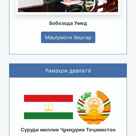
Бобозода Умед
Маълумоти бештар
Рамзҳои давлатӣ
Суруди миллии Ҷумҳурии Тоҷикистон