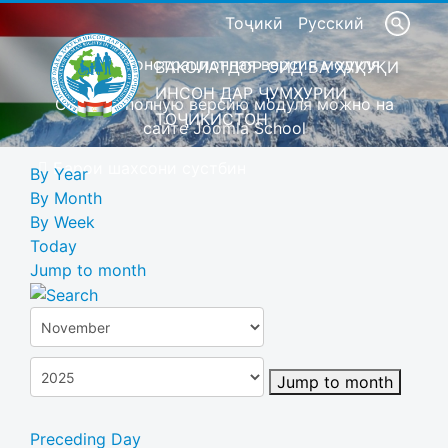
Тоҷикӣ
Русский
Это демонстрационная версия модуля
ВАКОЛАТДОР ОИД БА ҲУҚУҚИ
ИНСОН ДАР ҶУМҲУРИИ
Скачать полную версию модуля можно на
ТОҶИКИСТОН
сайте Joomla School
Барои шахсони сустбин
By Year
By Month
By Week
Today
Jump to month
Jump to month
Preceding Day