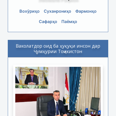
Вохӯриҳо
Суханрониҳо
Фармонҳо
Сафарҳо
Паёмҳо
Ваколатдор оид ба ҳуқуқи инсон дар
Ҷумҳурии Тоҷикистон