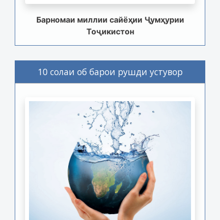
Барномаи миллии сайёҳии Ҷумҳурии
Тоҷикистон
10 солаи об барои рушди устувор