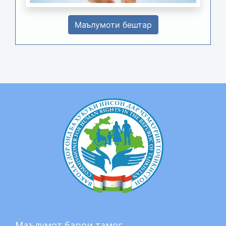
Маълумоти бештар
Маълумот барои тамос