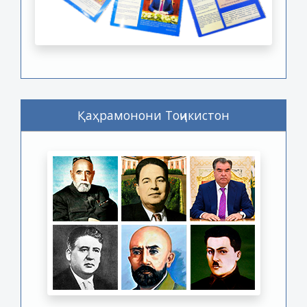
Қаҳрамонони Тоҷикистон