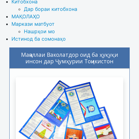
Китобхона
Дар бораи китобхона 
МАҚОЛАҲО
Маркази матбуот
Нашрҳои мо
Истинод ба сомонаҳо
Маҷаллаи Ваколатдор оид ба ҳуқуқи
инсон дар Ҷумҳурии Тоҷикистон