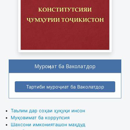
Муроҷиат ба Ваколатдор
Тартиби муроҷиат ба Ваколатдор
Таълим дар соҳаи ҳуқуқи инсон
Муқовимат ба коррупсия
Шахсони имконияташон маҳдуд