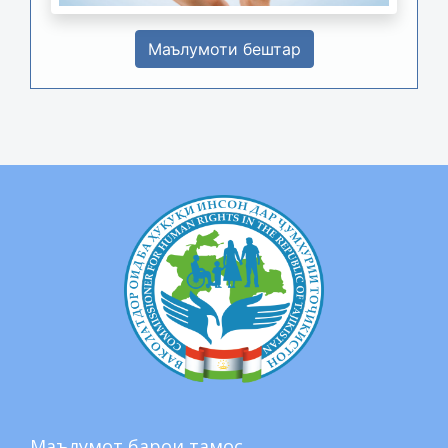
Маълумоти бештар
Маълумот барои тамос