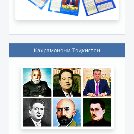
Қаҳрамонони Тоҷикистон