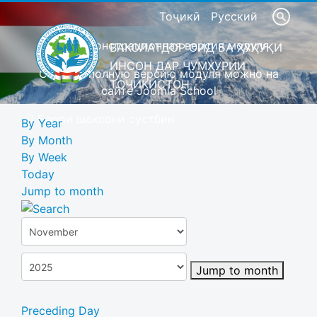
Тоҷикӣ
Русский
Это демонстрационная версия модуля
ВАКОЛАТДОР ОИД БА ҲУҚУҚИ
ИНСОН ДАР ҶУМҲУРИИ
Скачать полную версию модуля можно на
ТОҶИКИСТОН
сайте Joomla School
Барои шахсони сустбин
By Year
By Month
By Week
Today
Jump to month
Jump to month
Preceding Day