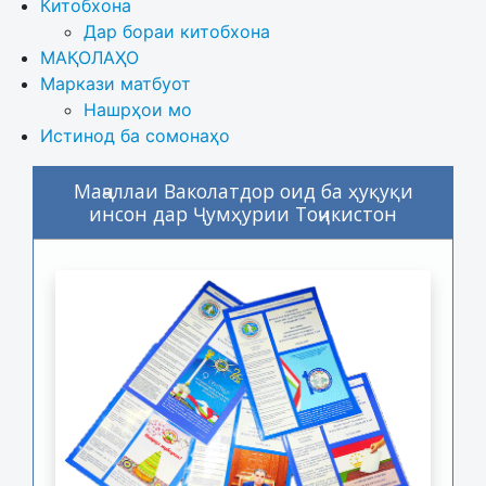
Китобхона
Дар бораи китобхона 
МАҚОЛАҲО
Маркази матбуот
Нашрҳои мо
Истинод ба сомонаҳо
Маҷаллаи Ваколатдор оид ба ҳуқуқи
инсон дар Ҷумҳурии Тоҷикистон