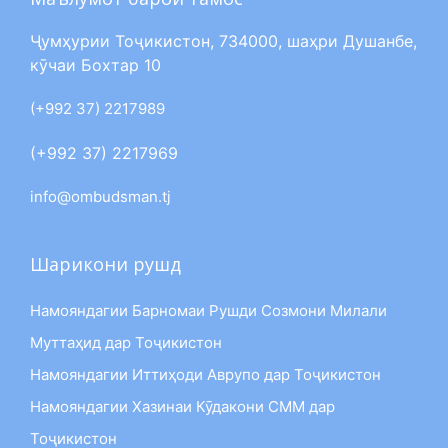
Ҷумҳурии Тоҷикистон, 734000, шаҳри Душанбе,
кӯчаи Бохтар 10
(+992 37) 2217989
(+992 37) 2217969
info@ombudsman.tj
Шарикони рушд
Намояндагии Барномаи Рушди Созмони Милали
Муттаҳид дар Тоҷикистон
Намояндагии Иттиҳоди Аврупо дар Тоҷикистон
Намояндагии Хазинаи Кӯдакони СММ дар
Тоҷикистон