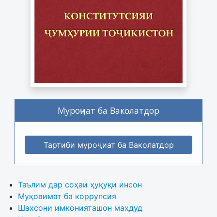
Муроҷиат ба Ваколатдор
Тартиби муроҷиат ба Ваколатдор
Таълим дар соҳаи ҳуқуқи инсон
Муқовимат ба коррупсия
Шахсони имконияташон маҳдуд