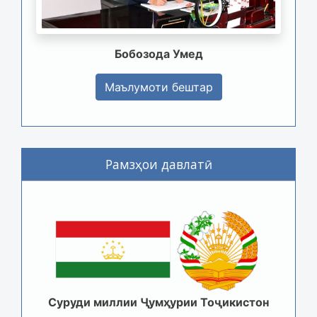
Бобозода Умед
Маълумоти бештар
Рамзҳои давлатӣ
Суруди миллии Ҷумҳурии Тоҷикистон