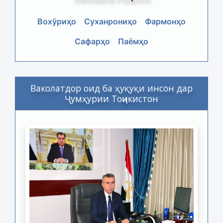
Вохӯриҳо
Суханрониҳо
Фармонҳо
Сафарҳо
Паёмҳо
Ваколатдор оид ба ҳуқуқи инсон дар
Ҷумҳурии Тоҷикистон