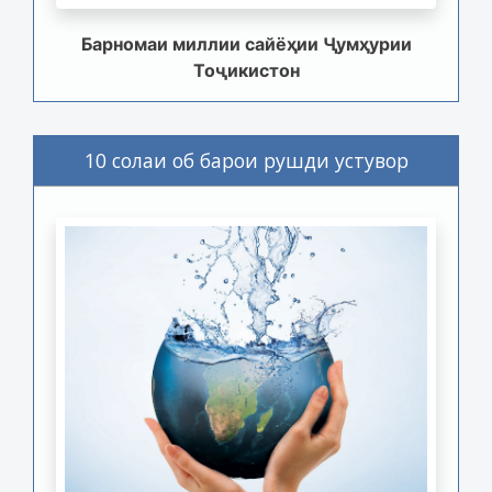
Барномаи миллии сайёҳии Ҷумҳурии
Тоҷикистон
10 солаи об барои рушди устувор