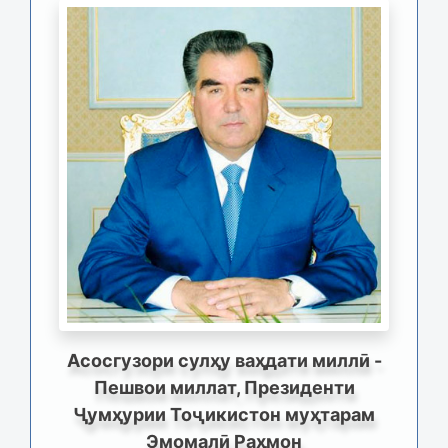
Асосгузори сулҳу ваҳдати миллӣ -
Пешвои миллат, Президенти
Ҷумҳурии Тоҷикистон муҳтарам
Эмомалӣ Раҳмон