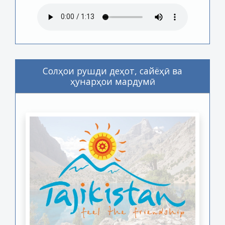
Солҳои рушди деҳот, сайёҳӣ ва
ҳунарҳои мардумӣ