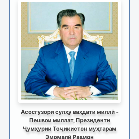
Асосгузори сулҳу ваҳдати миллӣ -
Пешвои миллат, Президенти
Ҷумҳурии Тоҷикистон муҳтарам
Эмомалӣ Раҳмон