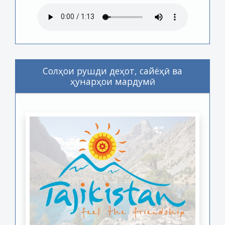
Солҳои рушди деҳот, сайёҳӣ ва
ҳунарҳои мардумӣ