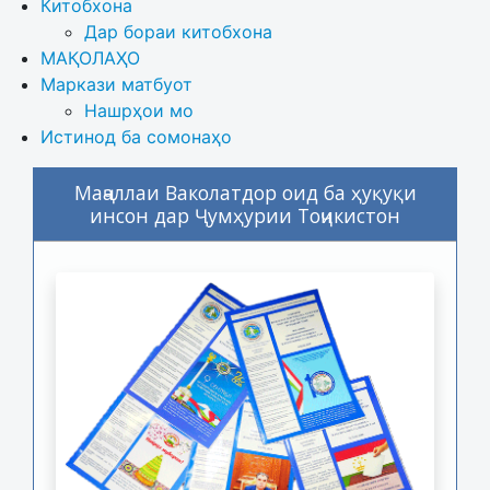
Китобхона
Дар бораи китобхона 
МАҚОЛАҲО
Маркази матбуот
Нашрҳои мо
Истинод ба сомонаҳо
Маҷаллаи Ваколатдор оид ба ҳуқуқи
инсон дар Ҷумҳурии Тоҷикистон