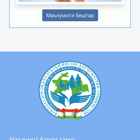
Маълумоти бештар
Маълумот барои тамос