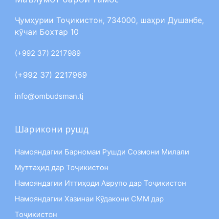
Ҷумҳурии Тоҷикистон, 734000, шаҳри Душанбе,
кӯчаи Бохтар 10
(+992 37) 2217989
(+992 37) 2217969
info@ombudsman.tj
Шарикони рушд
Намояндагии Барномаи Рушди Созмони Милали
Муттаҳид дар Тоҷикистон
Намояндагии Иттиҳоди Аврупо дар Тоҷикистон
Намояндагии Хазинаи Кӯдакони СММ дар
Тоҷикистон