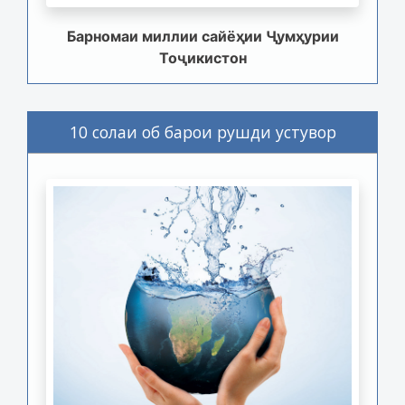
Барномаи миллии сайёҳии Ҷумҳурии
Тоҷикистон
10 солаи об барои рушди устувор