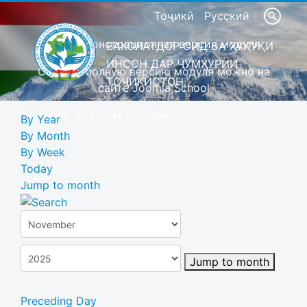
Тоҷикӣ
Русский
Это демонстрационная версия модуля
ВАКОЛАТДОР ОИД БА ҲУҚУҚИ
ИНСОН ДАР ҶУМҲУРИИ
Скачать полную версию модуля можно на
ТОҶИКИСТОН
сайте Joomla School
Барои шахсони сустбин
By Year
By Month
By Week
Today
Jump to month
Jump to month
Preceding Day