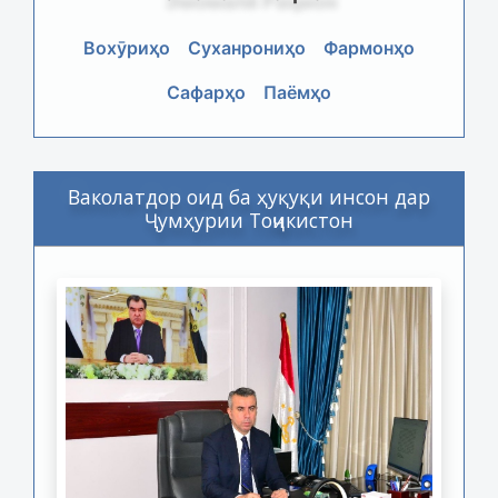
Вохӯриҳо
Суханрониҳо
Фармонҳо
Сафарҳо
Паёмҳо
Ваколатдор оид ба ҳуқуқи инсон дар
Ҷумҳурии Тоҷикистон