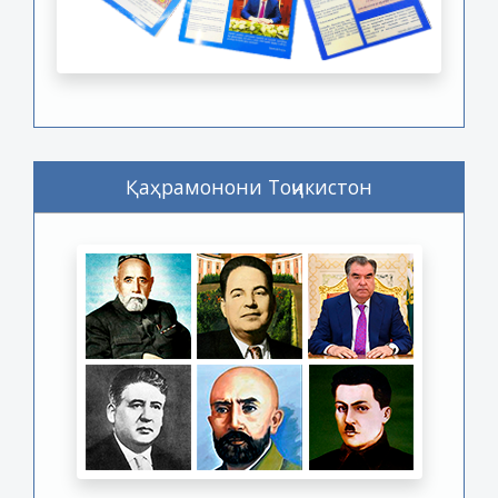
Қаҳрамонони Тоҷикистон