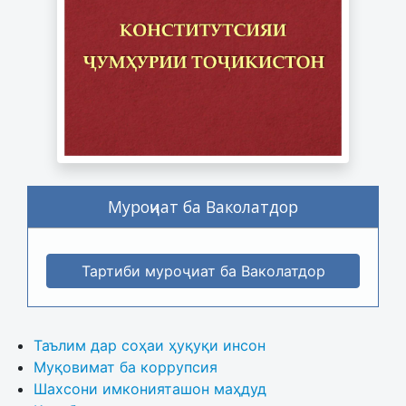
Муроҷиат ба Ваколатдор
Тартиби муроҷиат ба Ваколатдор
Таълим дар соҳаи ҳуқуқи инсон
Муқовимат ба коррупсия
Шахсони имконияташон маҳдуд