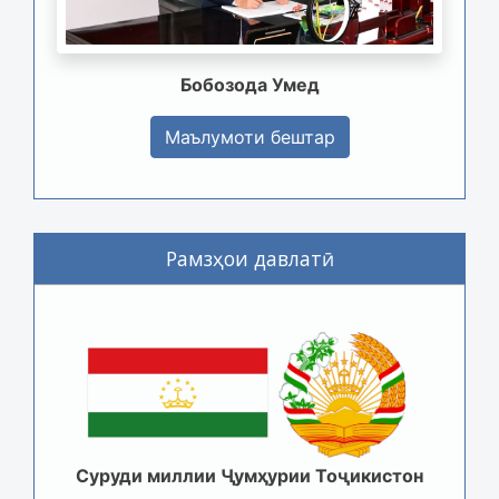
Бобозода Умед
Маълумоти бештар
Рамзҳои давлатӣ
Суруди миллии Ҷумҳурии Тоҷикистон