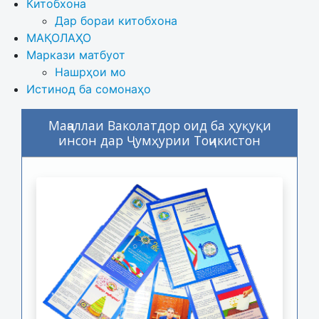
Китобхона
Дар бораи китобхона 
МАҚОЛАҲО
Маркази матбуот
Нашрҳои мо
Истинод ба сомонаҳо
Маҷаллаи Ваколатдор оид ба ҳуқуқи
инсон дар Ҷумҳурии Тоҷикистон