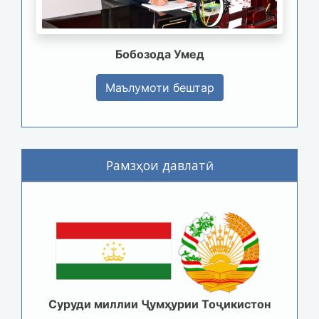
Бобозода Умед
Маълумоти бештар
Рамзҳои давлатӣ
Суруди миллии Ҷумҳурии Тоҷикистон