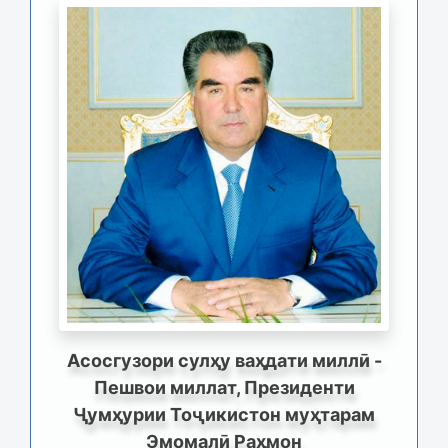
Асосгузори сулҳу ваҳдати миллӣ -
Пешвои миллат, Президенти
Ҷумҳурии Тоҷикистон муҳтарам
Эмомалӣ Раҳмон