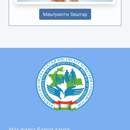
Маълумоти бештар
Маълумот барои тамос