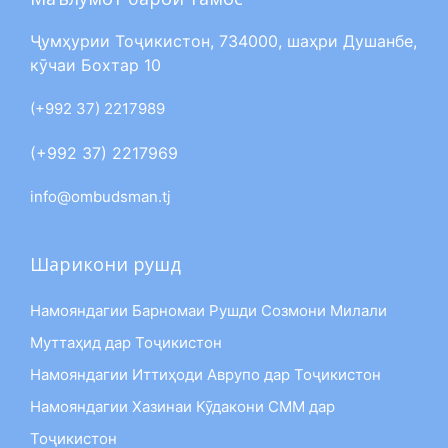
Ҷумҳурии Тоҷикистон, 734000, шаҳри Душанбе,
кӯчаи Бохтар 10
(+992 37) 2217989
(+992 37) 2217969
info@ombudsman.tj
Шарикони рушд
Намояндагии Барномаи Рушди Созмони Милали
Муттаҳид дар Тоҷикистон
Намояндагии Иттиҳоди Аврупо дар Тоҷикистон
Намояндагии Хазинаи Кӯдакони СММ дар
Тоҷикистон