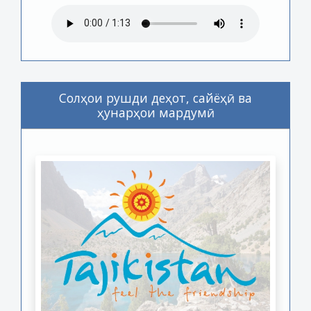
Солҳои рушди деҳот, сайёҳӣ ва
ҳунарҳои мардумӣ