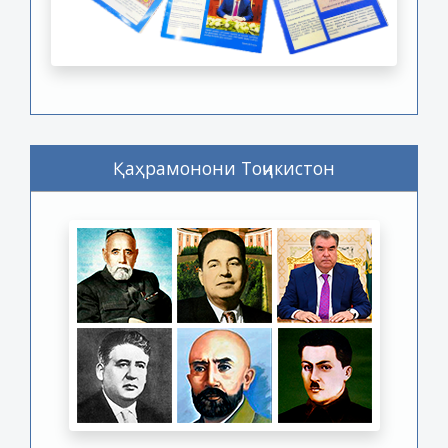
Қаҳрамонони Тоҷикистон