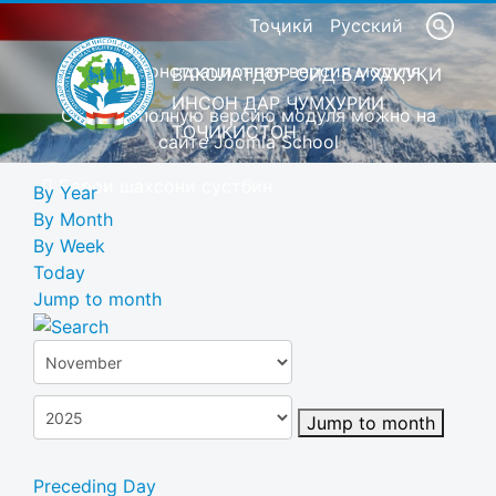
Тоҷикӣ
Русский
Это демонстрационная версия модуля
ВАКОЛАТДОР ОИД БА ҲУҚУҚИ
ИНСОН ДАР ҶУМҲУРИИ
Скачать полную версию модуля можно на
ТОҶИКИСТОН
сайте Joomla School
Барои шахсони сустбин
By Year
By Month
By Week
Today
Jump to month
Jump to month
Preceding Day