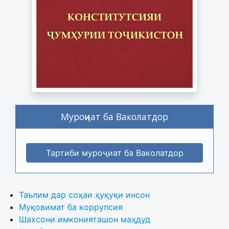
Муроҷиат ба Ваколатдор
Тартиби муроҷиат ба Ваколатдор
Таълим дар соҳаи ҳуқуқи инсон
Муқовимат ба коррупсия
Шахсони имконияташон маҳдуд