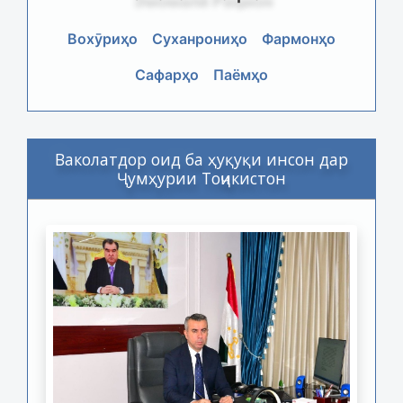
Вохӯриҳо
Суханрониҳо
Фармонҳо
Сафарҳо
Паёмҳо
Ваколатдор оид ба ҳуқуқи инсон дар
Ҷумҳурии Тоҷикистон