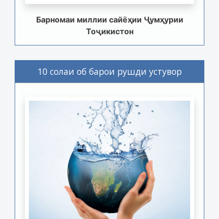
Барномаи миллии сайёҳии Ҷумҳурии
Тоҷикистон
10 солаи об барои рушди устувор