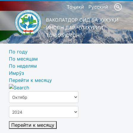
Тоҷикӣ
Русский
ВАКОЛАТДОР ОИД БА ҲУҚУҚИ
ИНСОН ДАР ҶУМҲУРИИ
ТОҶИКИСТОН
По году
По месяцам
По неделям
Имрӯз
Перейти к месяцу
Перейти к месяцу