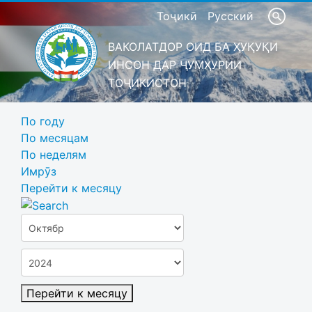
Тоҷикӣ
Русский
ВАКОЛАТДОР ОИД БА ҲУҚУҚИ
ИНСОН ДАР ҶУМҲУРИИ
ТОҶИКИСТОН
По году
По месяцам
По неделям
Имрӯз
Перейти к месяцу
Перейти к месяцу