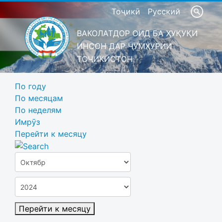
Тоҷикӣ
Русский
ВАКОЛАТДОР ОИД БА ҲУҚУҚИ
ИНСОН ДАР ҶУМҲУРИИ
ТОҶИКИСТОН
По году
По месяцам
По неделям
Имрӯз
Перейти к месяцу
Перейти к месяцу