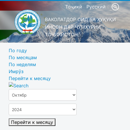
Тоҷикӣ
Русский
ВАКОЛАТДОР ОИД БА ҲУҚУҚИ
ИНСОН ДАР ҶУМҲУРИИ
ТОҶИКИСТОН
По году
По месяцам
По неделям
Имрӯз
Перейти к месяцу
Перейти к месяцу